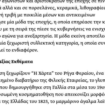
αγωνιστών και αριστοκρατών της εποχής σε πί
ά αλλά και σε πορσελάνες, κεραμικά, λιθογραφίε
ή τριβή με ποικιλία μέσων και αντικειμένων
σε μία μόδα της εποχής, η οποία επηρέασε την 
 με τη σειρά της πίεσε τις κυβερνήσεις να ενισ
ό αγώνα για ανεξαρτησία. Η μόδα εκείνη αποτέλε
μία ξεχωριστή συλλεκτική κατηγορία, η οποία συν
εί το ενδιαφέρον.
Αξίας Εκθέματα
ση ξεχωρίζουν “Η Χάρτα” του Ρήγα Φεραίου, ένα
ημένο διαβατήριο της Φιλικής Εταιρείας, το γλυ
που δημιουργήθηκε στη Γαλλία στα μέσα του 19ο
υσωμένη κοσμηματοθήκη που απεικονίζει μορφέ
 της Ελλάδας του 1825, το μαρμάρινο άγαλμα λα