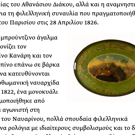
ίας του Αθανάσιου Διάκου, αλλά και η αναμνηστ
για τη φιλελληνική συναυλία που πραγματοποιή
του Παρισίου στις 28 Απριλίου 1826.
 μπρούντζινο άγαλμα
ονίζει τον
νο Κανάρη και τον
πίνο επάνω σε βάρκα
να κατευθύνονται
οθωμανική ναυαρχίδα
ο 1822, ένα μονοκυάλι
ιμοποιήθηκε από
 αγωνιστή στη
του Ναυαρίνου, πολλά σπουδαία φιλελληνικά
να ρολόγια με ιδιαίτερους συμβολισμούς και το 