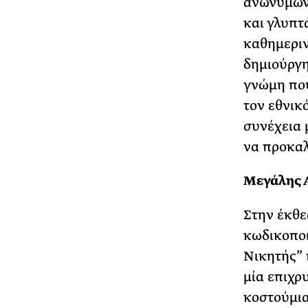
ανώνυμων 
και γλυπτ
καθημεριν
δημιούργη
γνώμη που
τον εθνικ
συνέχεια 
να προκαλ
Μεγάλης 
Στην έκθε
κωδικοποι
Νικητής” 
μία επιχρ
κοστούμια