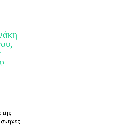
ινάκη
γου,
r
ου
 της
 σκηνές