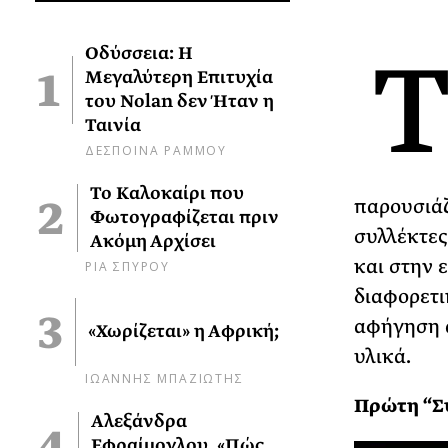
Οδύσσεια: Η
Μεγαλύτερη Επιτυχία
του Nolan δεν Ήταν η
Ταινία
ΔΕΣΠΟΙΝΑ ΡΑΜΜΟΥ
Το Καλοκαίρι που
παρουσιά
Φωτογραφίζεται πριν
συλλέκτες
Ακόμη Αρχίσει
και στην 
ΡΙΑ ΣΠΥΡΟΥ
διαφορετι
αφήγηση α
«Χωρίζεται» η Αφρική;
υλικά.
ΙΩΑΝΝΗΣ ΜΠΑΖΙΩΤΗΣ
Πρώτη “Συ
Αλεξάνδρα
Εφραίμογλου, «Πώς