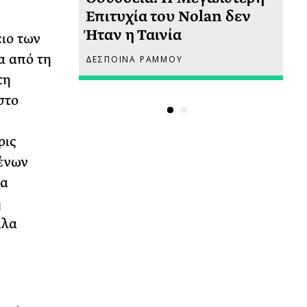
 πριν
Επιτυχία του Nolan δεν
Φω
Ήταν η Ταινία
Ακ
ιο των
α από τη
ΔΕΣΠΟΙΝΑ ΡΑΜΜΟΥ
ΡΙ
τη
στο
ρις
μένων
ία
ή
ίλα