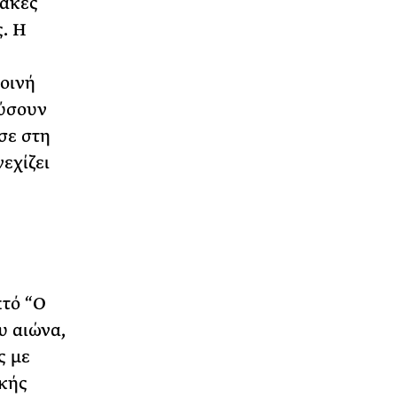
νακες
ς. Η
κοινή
χύσουν
σε στη
εχίζει
πτό “Ο
υ αιώνα,
ς με
ϊκής