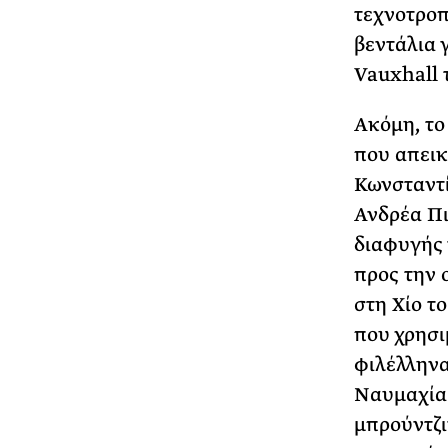
τεχνοτροπ
βεντάλια 
Vauxhall 
Ακόμη, το
που απεικ
Κωνσταντί
Ανδρέα Πι
διαφυγής 
προς την 
στη Χίο τ
που χρησ
φιλέλληνα
Ναυμαχία 
μπρούντζι