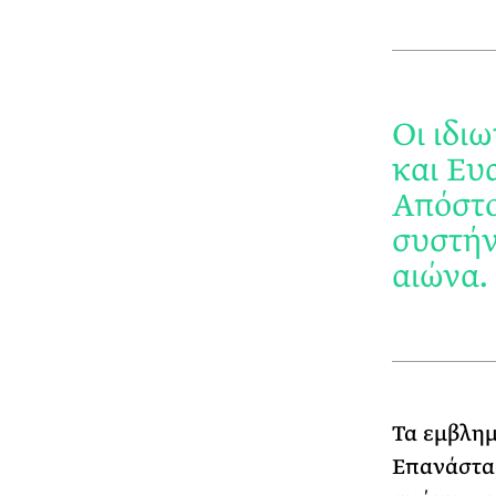
Οι ιδι
και Ευ
Απόστο
συστήν
αιώνα.
Τα εμβλημ
Επανάστασ