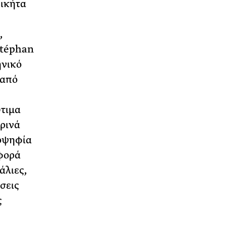
Νικήτα
,
Stéphan
ηνικό
 από
ύτιμα
ρινά
ιοψηφία
 φορά
άλιες,
σεις
ς