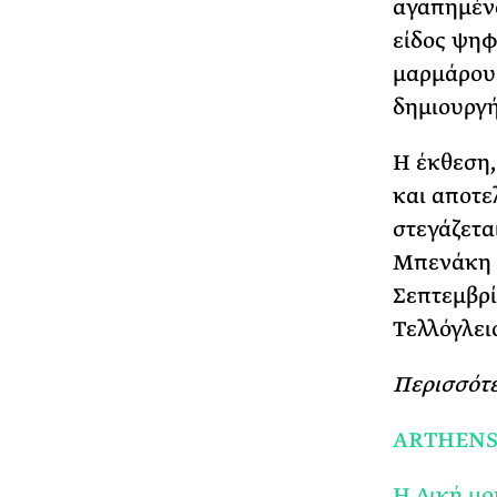
αγαπημένο
είδος ψηφ
μαρμάρου 
δημιουργή
Η έκθεση,
και αποτε
στεγάζετα
Μπενάκη σ
Σεπτεμβρί
Τελλόγλει
Περισσότε
ARTHENS: 
Η Δική μ