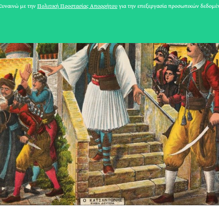
υναινώ με την
Πολιτική Προστασίας Απορρήτου
για την επεξεργασία προσωπικών δεδομέ
31 ΙΟΥΛΙΟΥ 2026
Το Καλοκαίρι πο