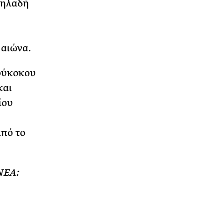
δηλαδή
 αιώνα.
ρύκοκου
και
ίου
από το
ΝΕΑ: