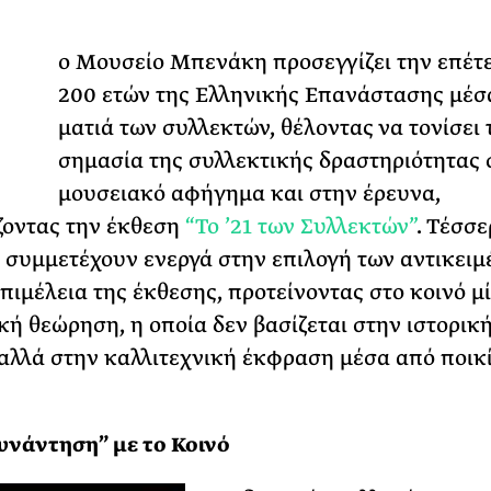
Φωτογραφίζεται
Τ
Ακόμη Αρχίσει
ο Μουσείο Μπενάκη προσεγγίζει την επέτε
200 ετών της Ελληνικής Επανάστασης μέσ
ΡΙΑ ΣΠΥΡΟΥ
ματιά των συλλεκτών, θέλοντας να τονίσει 
σημασία της συλλεκτικής δραστηριότητας 
μουσειακό αφήγημα και στην έρευνα,
ζοντας την έκθεση
“Το ’21 των Συλλεκτών”
. Τέσσε
 συμμετέχουν ενεργά στην επιλογή των αντικει
επιμέλεια της έκθεσης, προτείνοντας στο κοινό μ
κή θεώρηση, η οποία δεν βασίζεται στην ιστορικ
λλά στην καλλιτεχνική έκφραση μέσα από ποικ
νάντηση” με το Κοινό