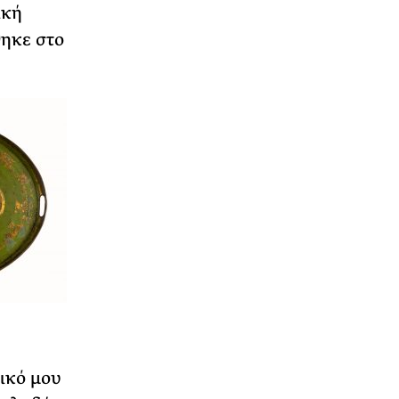
ική
θηκε στο
δικό μου