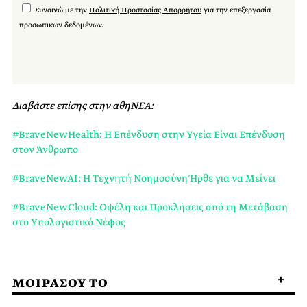
Συναινώ με την
Πολιτική Προστασίας Απορρήτου
για την επεξεργασία
προσωπικών δεδομένων.
Διαβάστε επίσης στην αθηΝΕΑ:
#BraveNewHealth: Η Επένδυση στην Υγεία Είναι Επένδυση
στον Άνθρωπο
#BraveNewAI: Η Tεχνητή Nοημοσύνη Ήρθε για να Μείνει
#BraveNewCloud: Oφέλη και Προκλήσεις από τη Mετάβαση
στο Yπολογιστικό Nέφος
ΜΟΙΡΑΣΟΥ ΤΟ