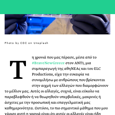
Photo by CDC on Unsplash
Τ
η χρονιά που μας πέρασε, μέσα από το
#BraveNewGreece
στον ΑΝΤ1, μια
συμπαραγωγή της αθηΝΕΑς και του ELC
Productions, είχα την ευκαιρία να
συνομιλήσω με ανθρώπους που βρίσκονται
στην αιχμή των αλλαγών που διαμορφώνουν
το μέλλον μας. Αυτές οι αλλαγές, συχνά, είναι εύκολο να
παραβλεφθούν ή να θεωρηθούν υπερβολικές, μακρινές ή
άσχετες με την προσωπική και επαγγελματική μας
καθημερινότητα. Ωστόσο, το πιο σημαντικό μάθημα που μου
χάρισε αυτή η χρονιά είναι ότι αυτές οι αλλαγές είναι ήδη