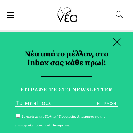
×
19/12/24
ΑΦΙΕΡΩΜΑΤΑ
Νέα από το μέλλον, στο
Το Αύριο Είναι Τώρα |
inbox σας κάθε πρωί!
Εξατομικευμένη Ιατρική
ΜΑΡΙΑΝΝΑ ΣΚΥΛΑΚΑΚΗ
ΕΓΓPΑΦΕΙΤΕ ΣΤΟ NEWSLETTER
Συναινώ με την
Πολιτική Προστασίας Απορρήτου
για την
επεξεργασία προσωπικών δεδομένων.