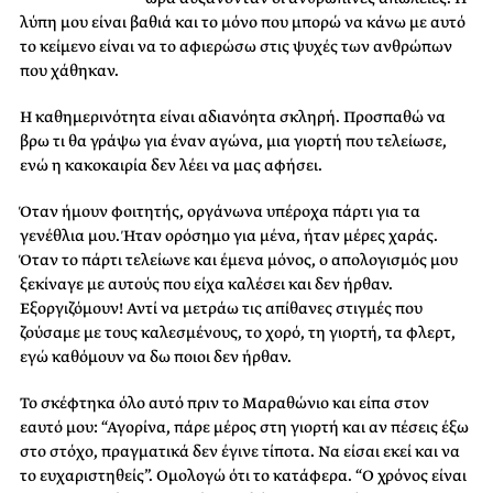
λύπη μου είναι βαθιά και το μόνο που μπορώ να κάνω με αυτό
το κείμενο είναι να το αφιερώσω στις ψυχές των ανθρώπων
που χάθηκαν.
Η καθημερινότητα είναι αδιανόητα σκληρή. Προσπαθώ να
βρω τι θα γράψω για έναν αγώνα, μια γιορτή που τελείωσε,
ενώ η κακοκαιρία δεν λέει να μας αφήσει.
Όταν ήμουν φοιτητής, οργάνωνα υπέροχα πάρτι για τα
γενέθλια μου. Ήταν ορόσημο για μένα, ήταν μέρες χαράς.
Όταν το πάρτι τελείωνε και έμενα μόνος, ο απολογισμός μου
ξεκίναγε με αυτούς που είχα καλέσει και δεν ήρθαν.
Εξοργιζόμουν! Αντί να μετράω τις απίθανες στιγμές που
ζούσαμε με τους καλεσμένους, το χορό, τη γιορτή, τα φλερτ,
εγώ καθόμουν να δω ποιοι δεν ήρθαν.
Το σκέφτηκα όλο αυτό πριν το Μαραθώνιο και είπα στον
εαυτό μου: “Αγορίνα, πάρε μέρος στη γιορτή και αν πέσεις έξω
στο στόχο, πραγματικά δεν έγινε τίποτα. Να είσαι εκεί και να
το ευχαριστηθείς”. Ομολογώ ότι το κατάφερα. “Ο χρόνος είναι