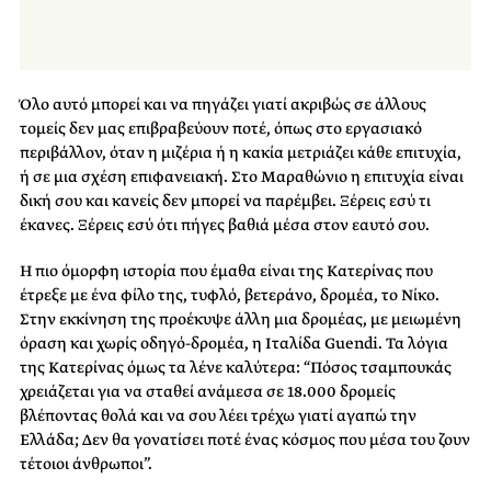
Όλο αυτό μπορεί και να πηγάζει γιατί ακριβώς σε άλλους
τομείς δεν μας επιβραβεύουν ποτέ, όπως στο εργασιακό
περιβάλλον, όταν η μιζέρια ή η κακία μετριάζει κάθε επιτυχία,
ή σε μια σχέση επιφανειακή. Στο Μαραθώνιο η επιτυχία είναι
δική σου και κανείς δεν μπορεί να παρέμβει. Ξέρεις εσύ τι
έκανες. Ξέρεις εσύ ότι πήγες βαθιά μέσα στον εαυτό σου.
Η πιο όμορφη ιστορία που έμαθα είναι της Κατερίνας που
έτρεξε με ένα φίλο της, τυφλό, βετεράνο, δρομέα, το Νίκο.
Στην εκκίνηση της προέκυψε άλλη μια δρομέας, με μειωμένη
όραση και χωρίς οδηγό-δρομέα, η Ιταλίδα Guendi. Τα λόγια
της Κατερίνας όμως τα λένε καλύτερα: “Πόσος τσαμπουκάς
χρειάζεται για να σταθεί ανάμεσα σε 18.000 δρομείς
βλέποντας θολά και να σου λέει τρέχω γιατί αγαπώ την
Ελλάδα; Δεν θα γονατίσει ποτέ ένας κόσμος που μέσα του ζουν
τέτοιοι άνθρωποι”.