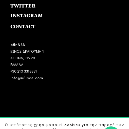
TWITTER
INSTAGRAM
CONTACT
αθηΝΕΑ
ΙΩΝΟΣ ΔΡΑΓΟΥΜΗ 1
ΑΘΗΝΑ, 115 28
ΕΛΛΑΔΑ
+30 210 3318831
info@a8inea.com
COPYRIGHT © 2026 αθηΝΕΑ, ALL RIGHTS RESERVED.
Ο ιστότοπος χρησιμοποιεί cookies για την παροχή των