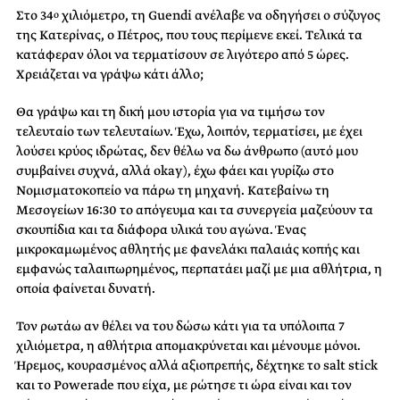
Στο 34
χιλιόμετρο, τη Guendi ανέλαβε να οδηγήσει ο σύζυγος
ο
της Κατερίνας, ο Πέτρος, που τους περίμενε εκεί. Τελικά τα
κατάφεραν όλοι να τερματίσουν σε λιγότερο από 5 ώρες.
Χρειάζεται να γράψω κάτι άλλο;
Θα γράψω και τη δική μου ιστορία για να τιμήσω τον
τελευταίο των τελευταίων. Έχω, λοιπόν, τερματίσει, με έχει
λούσει κρύος ιδρώτας, δεν θέλω να δω άνθρωπο (αυτό μου
συμβαίνει συχνά, αλλά okay), έχω φάει και γυρίζω στο
Νομισματοκοπείο να πάρω τη μηχανή. Κατεβαίνω τη
Μεσογείων 16:30 το απόγευμα και τα συνεργεία μαζεύουν τα
σκουπίδια και τα διάφορα υλικά του αγώνα. Ένας
μικροκαμωμένος αθλητής με φανελάκι παλαιάς κοπής και
εμφανώς ταλαιπωρημένος, περπατάει μαζί με μια αθλήτρια, η
οποία φαίνεται δυνατή.
Τον ρωτάω αν θέλει να του δώσω κάτι για τα υπόλοιπα 7
χιλιόμετρα, η αθλήτρια απομακρύνεται και μένουμε μόνοι.
Ήρεμος, κουρασμένος αλλά αξιοπρεπής, δέχτηκε το salt stick
και το Powerade που είχα, με ρώτησε τι ώρα είναι και τον