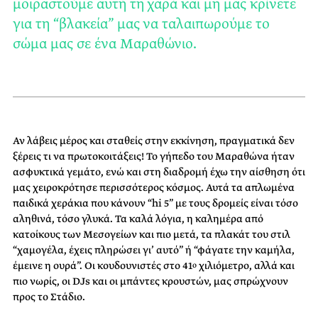
μοιραστούμε αυτή τη χαρά και μη μας κρίνετε
για τη “βλακεία” μας να ταλαιπωρούμε το
σώμα μας σε ένα Μαραθώνιο.
Αν λάβεις μέρος και σταθείς στην εκκίνηση, πραγματικά δεν
ξέρεις τι να πρωτοκοιτάξεις! Το γήπεδο του Μαραθώνα ήταν
ασφυκτικά γεμάτο, ενώ και στη διαδρομή έχω την αίσθηση ότι
μας χειροκρότησε περισσότερος κόσμος. Αυτά τα απλωμένα
παιδικά χεράκια που κάνουν “hi 5” με τους δρομείς είναι τόσο
αληθινά, τόσο γλυκά. Τα καλά λόγια, η καλημέρα από
κατοίκους των Μεσογείων και πιο μετά, τα πλακάτ του στιλ
“χαμογέλα, έχεις πληρώσει γι’ αυτό” ή “φάγατε την καμήλα,
έμεινε η ουρά”. Οι κουδουνιστές στο 41
χιλιόμετρο, αλλά και
ο
πιο νωρίς, οι DJs και οι μπάντες κρουστών, μας σπρώχνουν
προς το Στάδιο.