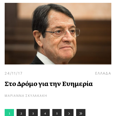
24/11/17
ΕΛΛΑΔΑ
Στο Δρόμο για την Ευημερία
ΜΑΡΙΑΝΝΑ ΣΚΥΛΑΚΑΚΗ
1
2
3
4
5