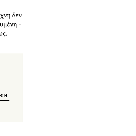
έχνη δεν
ευμένη –
υς.