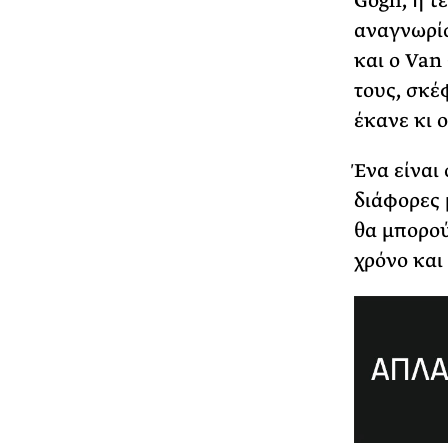
Gogh, η τ
αναγνωρίσ
και ο Van
τους, σκέ
έκανε κι ο
Ένα είναι
διάφορες 
θα μπορού
χρόνο και