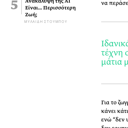
Ανακάλυψη της AI
να περάσε
Είναι… Περισσότερη
Ζωή;
ΜΥΛΑΙΔΗ ΣΤΟΥΜΠΟΥ
Ιδανικ
τέχνη 
μάτια 
Για το ζω
κάνει κάτ
ενώ “δεν 