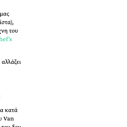
 μας
ίστα),
χνη του
hef’s
 αλλάζει
;
ία κατά
ου Van