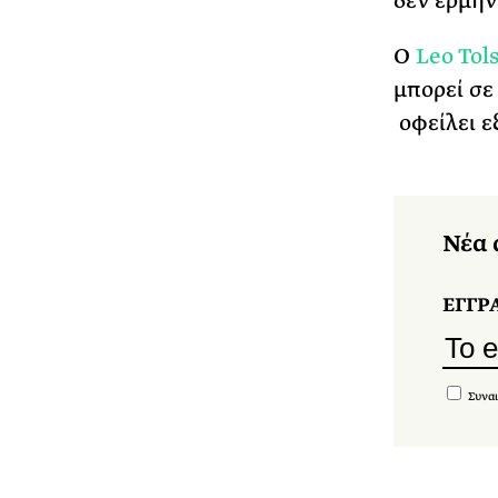
δεν ερμην
Ο
Leo Tol
μπορεί σε
οφείλει ε
Νέα 
ΕΓΓΡ
Συναι