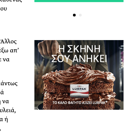
του
 Άλλος
έξω απ’
ε να
πάντως
κά
ή να
υλειά,
α ή
,