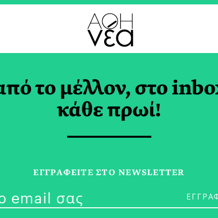
ΓΑΣ
από το μέλλον, στο inbo
Μια Τορτίγια Για Κα
κάθε πρωί!
ΣΟΥΤΖΟΓΛΟΥ
ΕΓΓPΑΦΕΙΤΕ ΣΤΟ NEWSLETTER