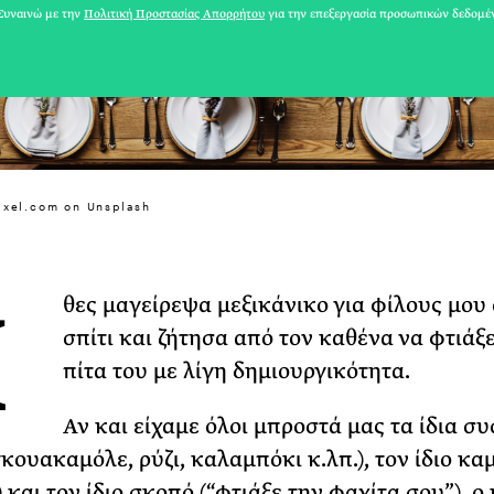
υναινώ με την
Πολιτική Προστασίας Απορρήτου
για την επεξεργασία προσωπικών δεδομέ
ixel.com on Unsplash
Χ
θες μαγείρεψα μεξικάνικο για φίλους μου
31 ΙΟΥΛΙΟΥ 2026
σπίτι και ζήτησα από τον καθένα να φτιάξε
Το Καλοκαίρι πο
πίτα του με λίγη δημιουργικότητα.
Φωτογραφίζεται
Αν και είχαμε όλοι μπροστά μας τα ίδια σ
Ακόμη Αρχίσει
γκουακαμόλε, ρύζι, καλαμπόκι κ.λπ.), τον ίδιο κα
ΡΙΑ ΣΠΥΡΟΥ
 και τον ίδιο σκοπό (“φτιάξε την φαχίτα σου”), ο