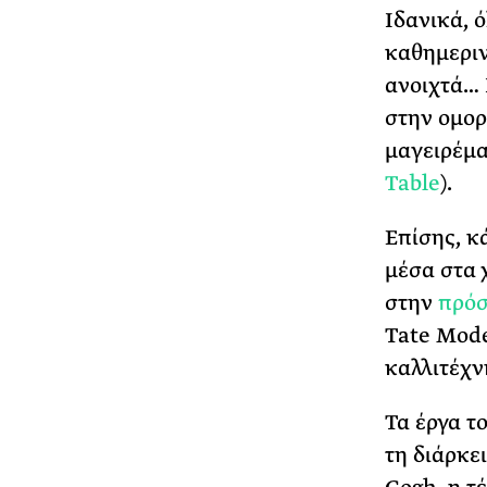
Ιδανικά, 
καθημεριν
ανοιχτά… 
στην ομορ
μαγειρέμα
Table
).
Επίσης, κ
μέσα στα 
στην
πρόσ
Tate Mode
καλλιτέχν
Τα έργα τ
τη διάρκε