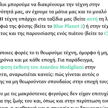
όλοι μπορούμε να διακρίνουμε την τέχνη στην
ότητά μας, αν έχουμε τα μάτια μας και το μυαλό
Η τέχνη υπάρχει στα ταξίδια μας (δείτε
αυτή
τη λ
φιά της φύσης (δείτε το
Blue Planet 2
) ή στην τέ
τος και της παρουσίασης ενός πιάτου (δείτε το
C
άποιες φορές το τι θεωρούμε τέχνη, όμορφο ή μη,
χρόνια και με κάθε εποχή. Για παράδειγμα,
φατη έκθεση του Amedeo Modigliani
στην
rn, αναρωτιέται κανείς: πώς γίνεται αυτός ο
ης να μη θεωρούνταν σπουδαίος στην εποχή του
ου με τις μακρόστενες φιγούρες δεν είχαν επιτυχ
ια της ζωής του και, όπως και στην περίπτωση τ