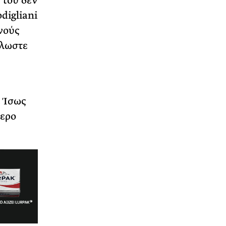
 του δεν
digliani
νούς
λλωστε
. Ίσως
τερο