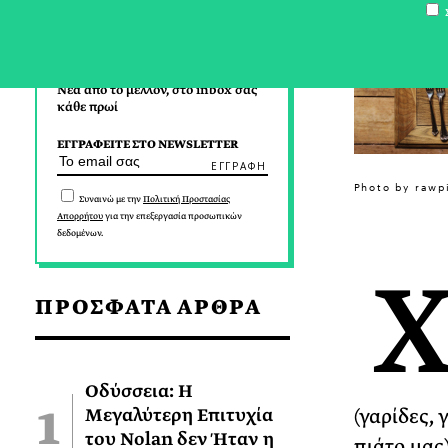
Σ
Νέα από το μέλλον, στο inbox σας
κάθε πρωί
ΕΓΓΡΑΦΕΙΤΕ ΣΤΟ NEWSLETTER
Photo by rawp
Συναινώ με την
Πολιτική Προστασίας
Απορρήτου
για την επεξεργασία προσωπικών
δεδομένων.
ΠΡΟΣΦΑΤΑ ΑΡΘΡΑ
Οδύσσεια: Η
Μεγαλύτερη Επιτυχία
(γαρίδες, 
του Nolan δεν Ήταν η
πιάτο μας)