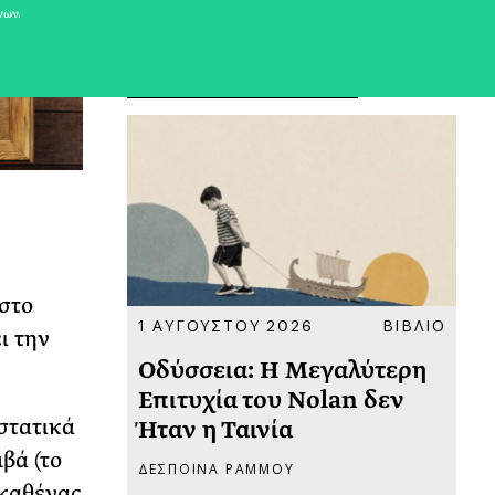
νων.
ΠΡΟΣΦΑΤΑ ΑΡΘΡΑ
 στο
ΚΟΙΝΩΝΙΑ
1 ΑΥΓΟΥΣΤΟΥ 2026
ΒΙΒΛΙΟ
31
ι την
υ
Οδύσσεια: Η Μεγαλύτερη
Το
 πριν
Επιτυχία του Nolan δεν
Φω
υστατικά
Ήταν η Ταινία
Ακ
μβά (το
ΔΕΣΠΟΙΝΑ ΡΑΜΜΟΥ
ΡΙ
 καθένας