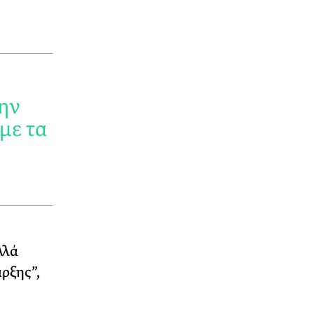
την
με τα
λλά
ρξης”,