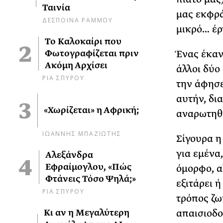
Ταινία
μας εκφρά
ΔΕΣΠΟΙΝΑ ΡΑΜΜΟΥ
μικρό… έρ
Το Καλοκαίρι που
Φωτογραφίζεται πριν
Ένας έκαν
Ακόμη Αρχίσει
άλλοι δύο
ΡΙΑ ΣΠΥΡΟΥ
την άφησε
αυτήν, δι
«Χωρίζεται» η Αφρική;
αναρωτηθώ,
ΙΩΑΝΝΗΣ ΜΠΑΖΙΩΤΗΣ
Σίγουρα η
για εμένα,
Αλεξάνδρα
Εφραίμογλου, «Πώς
όμορφο, α
Φτάνεις Τόσο Ψηλά;»
εξιτάρει ή
ΡΙΑ ΣΠΥΡΟΥ
τρόπος ζω
Κι αν η Μεγαλύτερη
απαισιοδο