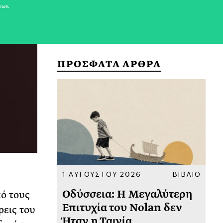
νων.
ΠΡΟΣΦΑΤΑ ΑΡΘΡΑ
ΚΟΙΝΩΝΙΑ
1 ΑΥΓΟΥΣΤΟΥ 2026
ΒΙΒΛΙΟ
31
υ
Οδύσσεια: Η Μεγαλύτερη
Το
πό τους
 πριν
Επιτυχία του Nolan δεν
Φω
ρεις του
Ήταν η Ταινία
Ακ