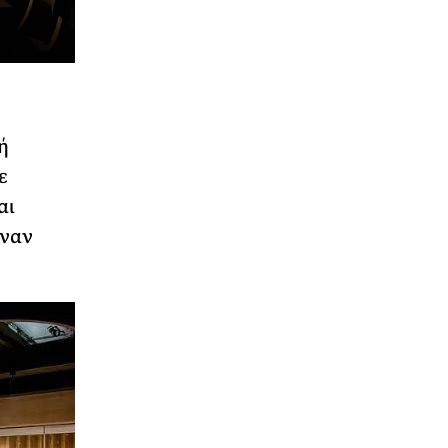
ή
ε
αι
έναν