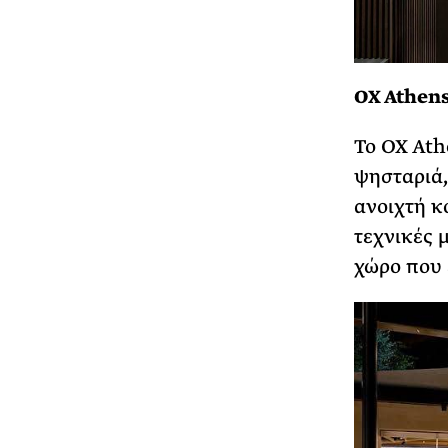
OX Athens
Το OX Ath
ψησταριά,
ανοιχτή κ
τεχνικές 
χώρο που 