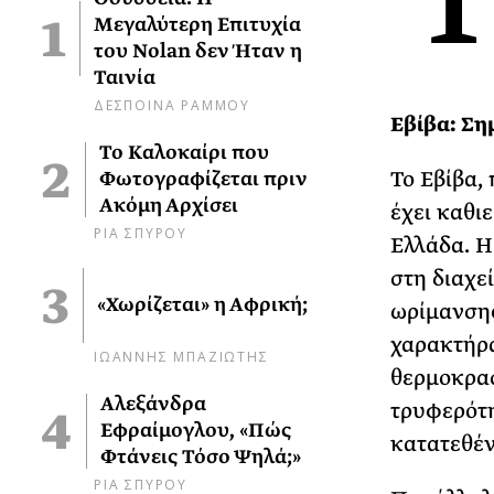
Μεγαλύτερη Επιτυχία
του Nolan δεν Ήταν η
Ταινία
ΔΕΣΠΟΙΝΑ ΡΑΜΜΟΥ
Εβίβα: Ση
Το Καλοκαίρι που
Το Εβίβα,
Φωτογραφίζεται πριν
Ακόμη Αρχίσει
έχει καθι
ΡΙΑ ΣΠΥΡΟΥ
Ελλάδα. Η
στη διαχεί
«Χωρίζεται» η Αφρική;
ωρίμανσης
χαρακτήρα
ΙΩΑΝΝΗΣ ΜΠΑΖΙΩΤΗΣ
θερμοκρασ
Αλεξάνδρα
τρυφερότη
Εφραίμογλου, «Πώς
κατατεθέν
Φτάνεις Τόσο Ψηλά;»
ΡΙΑ ΣΠΥΡΟΥ