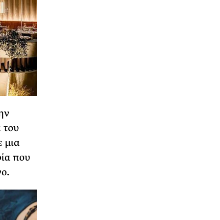
ην
 του
ε μια
ρία που
ο.