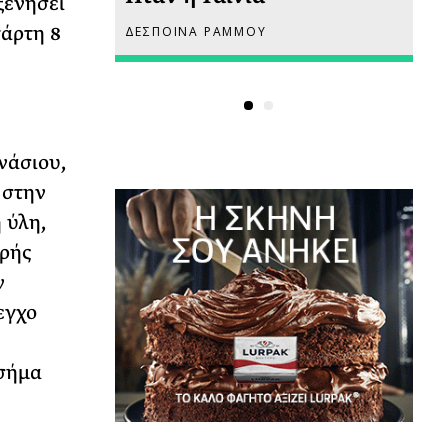
ξενήσει
τάρτη 8
ΔΕΣΠΟΙΝΑ ΡΑΜΜΟΥ
ΡΙ
νάσιου,
 στην
 ύλη,
ηρής
ν
εγχο
 σήμα