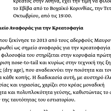
κρέατος στην Αθήνα, έχει την τιμή να φιλο
το Εβίβα από το Βοχαϊκό Κορινθίας, την Τε
ΡΙΑ ΣΠΥΡΟΥ
Οκτωβρίου, από τις 19:00.
μείο Αναφοράς για την Κρεατοφαγία
 που ξεκίνησε το 2013 από τους αδερφούς Μαυρο
ερωθεί ως σημείο αναφοράς για την κρεατοφαγία
 φιλοσοφία του στηρίζεται στην κορυφαία πρώτη
ριση nose-to-tail και κυρίως στην τεχνική της ξ
 (dry age), που αναδεικνύει την ποιότητα και το
 κάθε κοπής. Η διαδικασία αυτή, με αυστηρό έλ
ίας και υγρασίας, χαρίζει στο κρέας μοναδική
τα και πολυπλοκότητα γεύσης, καθιστώντας το
 της ταυτότητας του εστιατορίου.