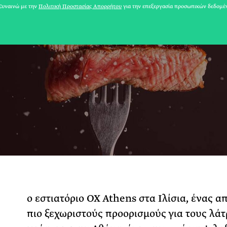
υναινώ με την
Πολιτική Προστασίας Απορρήτου
για την επεξεργασία προσωπικών δεδομέ
31 ΙΟΥΛΙΟΥ 2026
Τ
Το Καλοκαίρι πο
ο εστιατόριο OX Athens στα Ιλίσια, ένας α
Φωτογραφίζεται
πιο ξεχωριστούς προορισμούς για τους λάτ
Ακόμη Αρχίσει