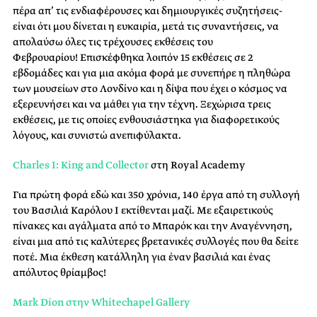
πέρα απ’ τις ενδιαφέρουσες και δημιουργικές συζητήσεις-
είναι ότι μου δίνεται η ευκαιρία, μετά τις συναντήσεις, να
απολαύσω όλες τις τρέχουσες εκθέσεις του
Φεβρουαρίου! Επισκέφθηκα λοιπόν 15 εκθέσεις σε 2
εβδομάδες και για μια ακόμα φορά με συνεπήρε η πληθώρα
των μουσείων στο Λονδίνο και η δίψα που έχει ο κόσμος να
εξερευνήσει και να μάθει για την τέχνη. Ξεχώρισα τρεις
εκθέσεις, με τις οποίες ενθουσιάστηκα για διαφορετικούς
λόγους, και συνιστώ ανεπιφύλακτα.
Charles I: King and Collector
στη Royal Academy
Για πρώτη φορά εδώ και 350 χρόνια, 140 έργα από τη συλλογή
του Βασιλιά Καρόλου Ι εκτίθενται μαζί. Με εξαιρετικούς
πίνακες και αγάλματα από το Μπαρόκ και την Αναγέννηση,
είναι μια από τις καλύτερες βρετανικές συλλογές που θα δείτε
ποτέ. Μια έκθεση κατάλληλη για έναν βασιλιά και ένας
απόλυτος θρίαμβος!
Mark Dion στην Whitechapel Gallery