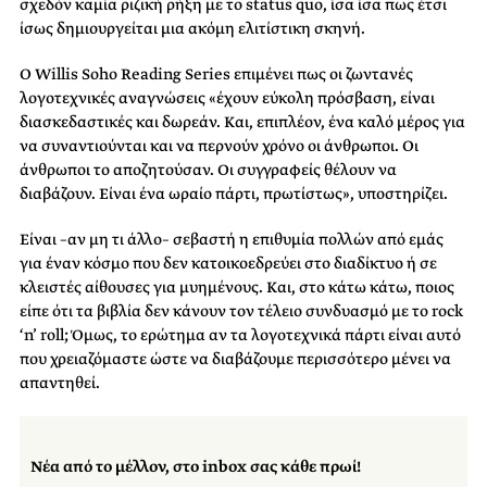
σχεδόν καμία ριζική ρήξη με το status quo, ίσα ίσα πως έτσι
ίσως δημιουργείται μια ακόμη ελιτίστικη σκηνή.
Ο Willis Soho Reading Series επιμένει πως οι ζωντανές
λογοτεχνικές αναγνώσεις «έχουν εύκολη πρόσβαση, είναι
διασκεδαστικές και δωρεάν. Και, επιπλέον, ένα καλό μέρος για
να συναντιούνται και να περνούν χρόνο οι άνθρωποι. Οι
άνθρωποι το αποζητούσαν. Οι συγγραφείς θέλουν να
διαβάζουν. Είναι ένα ωραίο πάρτι, πρωτίστως», υποστηρίζει.
Είναι –αν μη τι άλλο– σεβαστή η επιθυμία πολλών από εμάς
για έναν κόσμο που δεν κατοικοεδρεύει στο διαδίκτυο ή σε
κλειστές αίθουσες για μυημένους. Και, στο κάτω κάτω, ποιος
είπε ότι τα βιβλία δεν κάνουν τον τέλειο συνδυασμό με το rock
‘n’ roll; Όμως, το ερώτημα αν τα λογοτεχνικά πάρτι είναι αυτό
που χρειαζόμαστε ώστε να διαβάζουμε περισσότερο μένει να
απαντηθεί.
Νέα από το μέλλον, στο inbox σας κάθε πρωί!