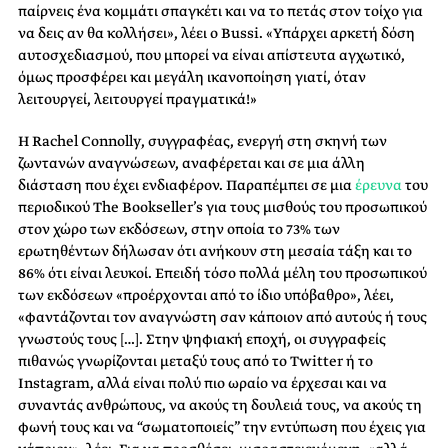
παίρνεις ένα κομμάτι σπαγκέτι και να το πετάς στον τοίχο για
να δεις αν θα κολλήσει», λέει ο Bussi. «Υπάρχει αρκετή δόση
αυτοσχεδιασμού, που μπορεί να είναι απίστευτα αγχωτικό,
όμως προσφέρει και μεγάλη ικανοποίηση γιατί, όταν
λειτουργεί, λειτουργεί πραγματικά!»
Η Rachel Connolly, συγγραφέας, ενεργή στη σκηνή των
ζωντανών αναγνώσεων, αναφέρεται και σε μια άλλη
διάσταση που έχει ενδιαφέρον. Παραπέμπει σε μια
έρευνα
του
περιοδικού The Bookseller’s για τους μισθούς του προσωπικού
στον χώρο των εκδόσεων, στην οποία το 73% των
ερωτηθέντων δήλωσαν ότι ανήκουν στη μεσαία τάξη και το
86% ότι είναι λευκοί. Επειδή τόσο πολλά μέλη του προσωπικού
των εκδόσεων «προέρχονται από το ίδιο υπόβαθρο», λέει,
«φαντάζονται τον αναγνώστη σαν κάποιον από αυτούς ή τους
γνωστούς τους […]. Στην ψηφιακή εποχή, οι συγγραφείς
πιθανώς γνωρίζονται μεταξύ τους από το Twitter ή το
Instagram, αλλά είναι πολύ πιο ωραίο να έρχεσαι και να
συναντάς ανθρώπους, να ακούς τη δουλειά τους, να ακούς τη
φωνή τους και να “σωματοποιείς” την εντύπωση που έχεις για