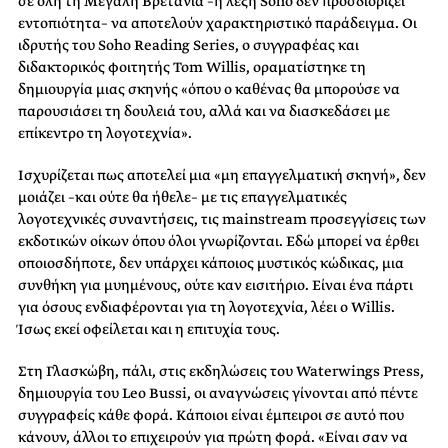
σε όλη τη Μεγάλη Βρετανία –η λέξη Soho δεν προσδιορίζει
εντοπιότητα– να αποτελούν χαρακτηριστικό παράδειγμα. Οι
ιδρυτής του Soho Reading Series, ο συγγραφέας και
διδακτορικός φοιτητής Tom Willis, οραματίστηκε τη
δημιουργία μιας σκηνής «όπου ο καθένας θα μπορούσε να
παρουσιάσει τη δουλειά του, αλλά και να διασκεδάσει με
επίκεντρο τη λογοτεχνία».
Ισχυρίζεται πως αποτελεί μια «μη επαγγελματική σκηνή», δεν
μοιάζει –και ούτε θα ήθελε– με τις επαγγελματικές
λογοτεχνικές συναντήσεις, τις mainstream προσεγγίσεις των
εκδοτικών οίκων όπου όλοι γνωρίζονται. Εδώ μπορεί να έρθει
οποιοσδήποτε, δεν υπάρχει κάποιος μυστικός κώδικας, μια
συνθήκη για μυημένους, ούτε καν εισιτήριο. Είναι ένα πάρτι
για όσους ενδιαφέρονται για τη λογοτεχνία, λέει ο Willis.
Ίσως εκεί οφείλεται και η επιτυχία τους.
Στη Γλασκώβη, πάλι, στις εκδηλώσεις του Waterwings Press,
δημιουργία του Leo Bussi, οι αναγνώσεις γίνονται από πέντε
συγγραφείς κάθε φορά. Κάποιοι είναι έμπειροι σε αυτό που
κάνουν, άλλοι το επιχειρούν για πρώτη φορά. «Είναι σαν να