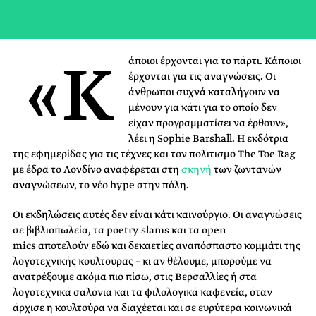
«Κ
άποιοι έρχονται για το πάρτι. Κάποιοι
έρχονται για τις αναγνώσεις. Οι
άνθρωποι συχνά καταλήγουν να
μένουν για κάτι για το οποίο δεν
είχαν προγραμματίσει να έρθουν»,
λέει η Sophie Barshall. H εκδότρια
της εφημερίδας για τις τέχνες και τον πολιτισμό The Toe Rag
με έδρα το Λονδίνο αναφέρεται στη
σκηνή
των ζωντανών
αναγνώσεων, το νέο hype στην πόλη.
Οι εκδηλώσεις αυτές δεν είναι κάτι καινούργιο. Οι αναγνώσεις
σε βιβλιοπωλεία, τα poetry slams και τα open
mics αποτελούν εδώ και δεκαετίες αναπόσπαστο κομμάτι της
λογοτεχνικής κουλτούρας – κι αν θέλουμε, μπορούμε να
ανατρέξουμε ακόμα πιο πίσω, στις Βερσαλλίες ή στα
λογοτεχνικά σαλόνια και τα φιλολογικά καφενεία, όταν
άρχισε η κουλτούρα να διαχέεται και σε ευρύτερα κοινωνικά