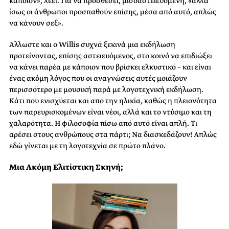
κάποιον», λέει. Για να προσθέσει, μισοαστειευόμενη, «αλλά
ίσως οι άνθρωποι προσπαθούν επίσης, μέσα από αυτό, απλώς
να κάνουν σεξ».
Άλλωστε και ο Willis συχνά ξεκινά μια εκδήλωση
προτείνοντας, επίσης αστειευόμενος, στο κοινό να επιδιώξει
να κάνει παρέα με κάποιον που βρίσκει ελκυστικό – και είναι
ένας ακόμη λόγος που οι αναγνώσεις αυτές μοιάζουν
περισσότερο με μουσική παρά με λογοτεχνική εκδήλωση.
Κάτι που ενισχύεται και από την ηλικία, καθώς η πλειονότητα
των παρευρισκομένων είναι νέοι, αλλά και το ντύσιμο και τη
χαλαρότητα. Η φιλοσοφία πίσω από αυτό είναι απλή. Τι
αρέσει στους ανθρώπους στα πάρτι; Να διασκεδάζουν! Απλώς
εδώ γίνεται με τη λογοτεχνία σε πρώτο πλάνο.
Μια Ακόμη Ελιτίστικη Σκηνή;