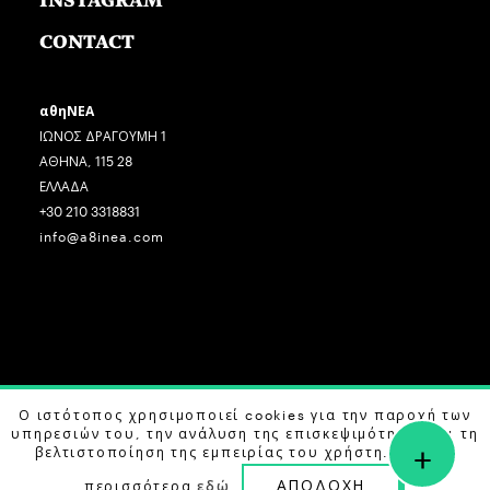
INSTAGRAM
CONTACT
αθηΝΕΑ
ΙΩΝΟΣ ΔΡΑΓΟΥΜΗ 1
ΑΘΗΝΑ, 115 28
ΕΛΛΑΔΑ
+30 210 3318831
info@a8inea.com
COPYRIGHT © 2026 αθηΝΕΑ, ALL RIGHTS RESERVED.
Ο ιστότοπος χρησιμοποιεί cookies για την παροχή των
υπηρεσιών του, την ανάλυση της επισκεψιμότητας και τη
+
DESIGN BY
G DESIGN STUDIO
. DEVELOPED BY
B LABS
.
βελτιστοποίηση της εμπειρίας του χρήστη. Μάθετε
ΑΠΟΔΟΧΗ
περισσότερα
εδώ