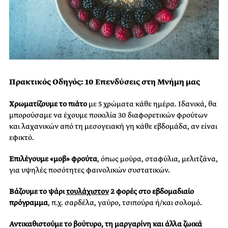
Πρακτικός Οδηγός: 10 Επενδύσεις στη Μνήμη μας
Χρωματίζουμε το πιάτο
με 5 χρώματα κάθε ημέρα. Ιδανικά, θα
μπορούσαμε να έχουμε ποικιλία 30 διαφορετικών φρούτων
και λαχανικών από τη μεσογειακή γη κάθε εβδομάδα, αν είναι
εφικτό.
Επιλέγουμε «μοβ» φρούτα
, όπως μούρα, σταφύλια, μελιτζάνα,
για υψηλές ποσότητες φαινολικών συστατικών.
Βάζουμε το ψάρι
τουλάχιστον
2 φορές στο εβδομαδιαίο
πρόγραμμα
, π.χ. σαρδέλα, γαύρο, τσιπούρα ή/και σολομό.
Αντικαθιστούμε το βούτυρο, τη μαργαρίνη και άλλα ζωικά