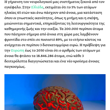
Η γήρανση του νευρολογικού μας συστήματος ξεκινά από τον
εγκέφαλο. Στην
Ελλάδα
, εκτιμάται ότι το 5% των ατόμων
ηλικίας 65 ετών και άνω πάσχουν από άνοια, μια κατάσταση
όπου οι γνωστικές ικανότητες, όπως η μνήμη και η σκέψη,
μειώνονται σημαντικά, επηρεάζοντας τη λειτουργικότητα της
καθημερινής ζωής και την ευεξία. Τα 200.000 περίπου άτομα
που πάσχουν σήμερα από άνοια στη χώρα μας λαμβάνουν
φροντίδα στο σπίτι σε ποσοστό 89%, με το ετήσιο κόστος να
ανέρχεται σε περίπου 3 δισεκατομμύρια ευρώ. Η πρόβλεψη για
την
Ευρώπη
έως το 2050 είναι ότι ο αριθμός των ατόμων με
άνοια θα φτάσει τα 18.846.286 άτομα, ενώ κάθε 3
δευτερόλεπτα διαγιγνώσκεται και ένα νέο κρούσμα άνοιας
παγκοσμίως.