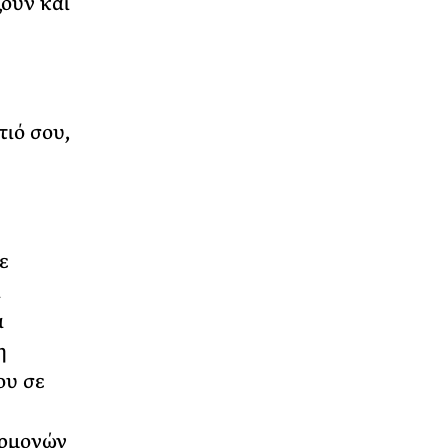
ζουν και
ιό σου,
ε
ι
α
η
ου σε
ορμονών