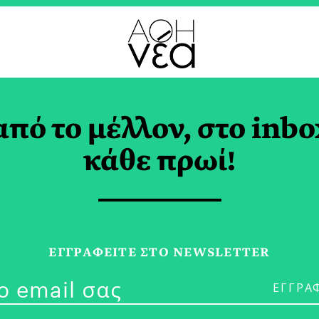
από το μέλλον, στο inbo
Συμβουλές για Καλύτ
κάθε πρωί!
ο
OBAL
ΕΓΓPΑΦΕΙΤΕ ΣΤΟ NEWSLETTER