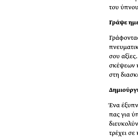
του ύπνου
Γράψε ημ
Γράφοντας
πνευματικ
σου αξίες
σκέψεων κ
στη διασκ
Δημιούργ
Ένα έξυπν
πας για ύ
διευκολύν
τρέχει σε 