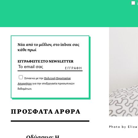
Σ
Νέα από το μέλλον, στο inbox σας
κάθε πρωί
ΕΓΓΡΑΦΕΙΤΕ ΣΤΟ NEWSLETTER
Συναινώ με την
Πολιτική Προστασίας
Απορρήτου
για την επεξεργασία προσωπικών
δεδομένων.
ΠΡΟΣΦΑΤΑ ΑΡΘΡΑ
Photo by Eliz
Οδύσσεια: Η