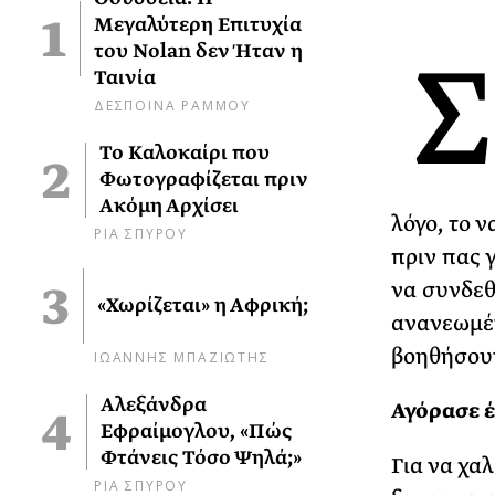
Μεγαλύτερη Επιτυχία
Σ
του Nolan δεν Ήταν η
Ταινία
ΔΕΣΠΟΙΝΑ ΡΑΜΜΟΥ
Το Καλοκαίρι που
Φωτογραφίζεται πριν
Ακόμη Αρχίσει
λόγο, το 
ΡΙΑ ΣΠΥΡΟΥ
πριν πας 
να συνδεθ
«Χωρίζεται» η Αφρική;
ανανεωμέν
βοηθήσουν
ΙΩΑΝΝΗΣ ΜΠΑΖΙΩΤΗΣ
Αλεξάνδρα
Αγόρασε 
Εφραίμογλου, «Πώς
Φτάνεις Τόσο Ψηλά;»
Για να χα
ΡΙΑ ΣΠΥΡΟΥ