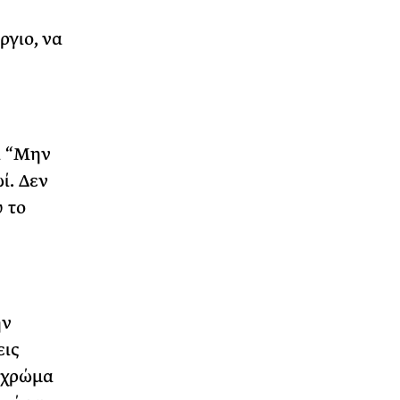
ργιο, να
α “Μην
ί. Δεν
 το
ην
εις
ό χρώμα