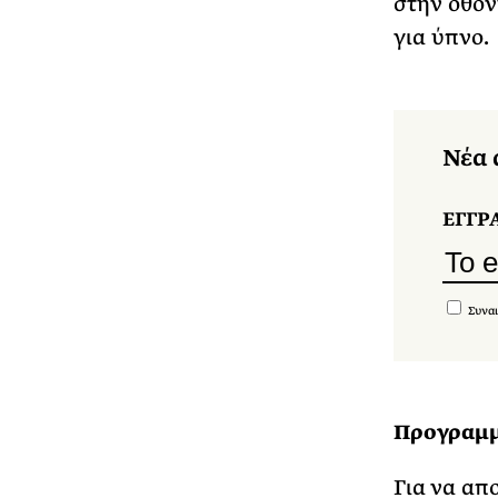
στην οθόν
για ύπνο.
Νέα 
ΕΓΓΡ
Συναι
Προγραμμά
Για να απ