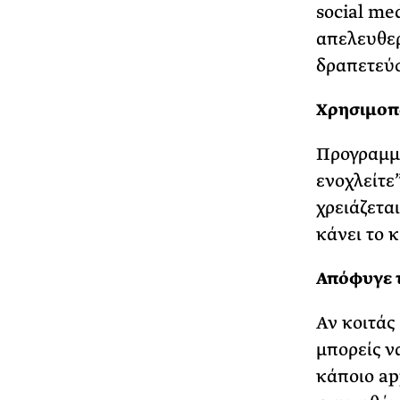
social me
απελευθερ
δραπετεύσ
Χρησιμοπο
Προγραμμά
ενοχλείτε”
χρειάζετα
κάνει το κ
Απόφυγε 
Αν κοιτάς
μπορείς ν
κάποιο app