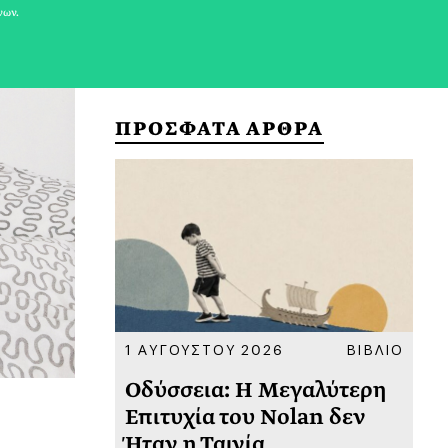
νων.
ΠΡΟΣΦΑΤΑ ΑΡΘΡΑ
ΚΟΙΝΩΝΙΑ
1 ΑΥΓΟΥΣΤΟΥ 2026
ΒΙΒΛΙΟ
31
υ
Οδύσσεια: Η Μεγαλύτερη
Το
 πριν
Επιτυχία του Nolan δεν
Φω
Ήταν η Ταινία
Ακ