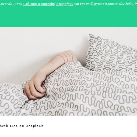
υναινώ με την
Πολιτική Προστασίας Απορρήτου
για την επεξεργασία προσωπικών δεδομέ
31 ΙΟΥΛΙΟΥ 2026
Το Καλοκαίρι πο
abeth Lies on Unsplash
Φωτογραφίζεται
Ακόμη Αρχίσει