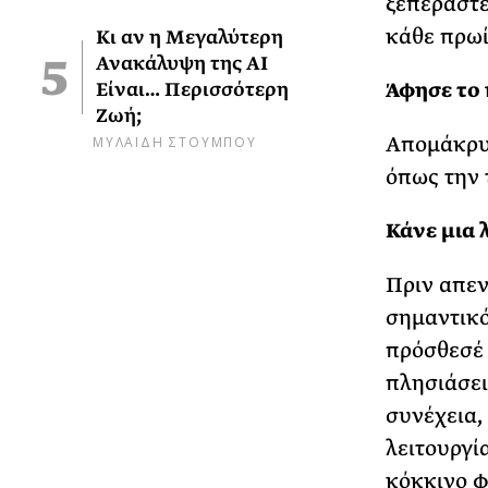
ξεπεραστε
κάθε πρωί
Κι αν η Μεγαλύτερη
Ανακάλυψη της AI
Άφησε το 
Είναι… Περισσότερη
Ζωή;
Απομάκρυν
ΜΥΛΑΙΔΗ ΣΤΟΥΜΠΟΥ
όπως την 
Κάνε μια 
Πριν απεν
σημαντικό
πρόσθεσέ 
πλησιάσει
συνέχεια,
λειτουργί
κόκκινο φ