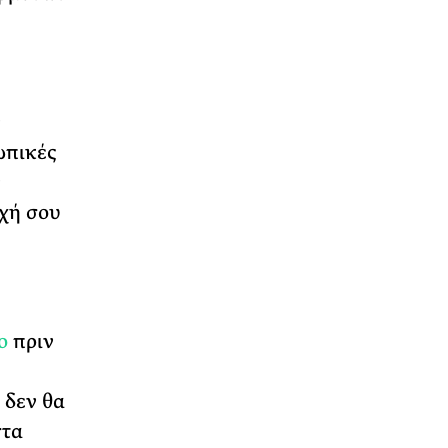
ν
ωπικές
ν
οχή σου
ο
πριν
ε
 δεν θα
στα