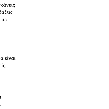
 κάνεις
βάζεις
 σε
α είναι
ίς,
α
.