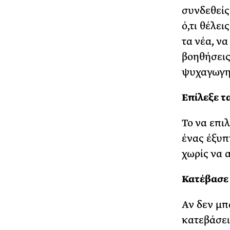
συνδεθείς.
ό,τι θέλει
τα νέα, ν
βοηθήσεις
ψυχαγωγηθ
Επίλεξε τ
Το να επι
ένας έξυπ
χωρίς να α
Κατέβασε
Αν δεν μπ
κατεβάσει