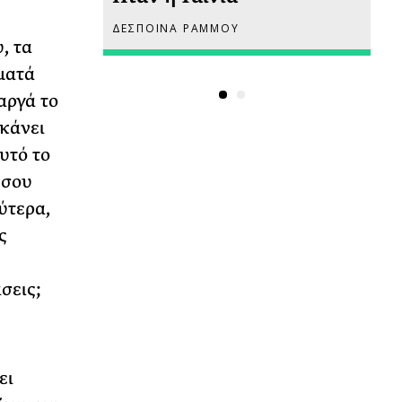
ΔΕΣΠΟΙΝΑ ΡΑΜΜΟΥ
ΡΙ
, τα
ματά
αργά το
 κάνει
υτό το
 σου
ύτερα,
ς
σεις;
ει