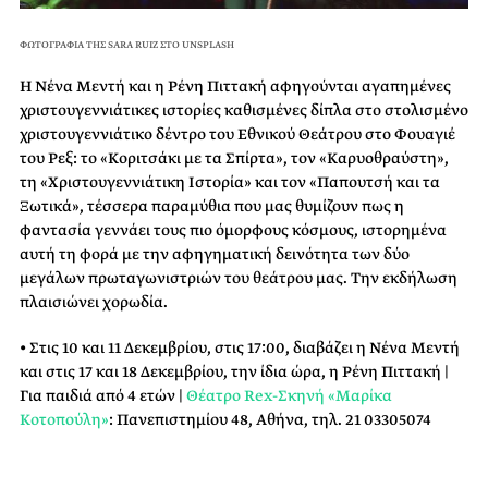
ΦΩΤΟΓΡΑΦΙΑ ΤΗΣ SARA RUIZ ΣΤΟ UNSPLASH
Η Νένα Μεντή και η Ρένη Πιττακή αφηγούνται αγαπημένες
χριστουγεννιάτικες ιστορίες καθισμένες δίπλα στο στολισμένο
χριστουγεννιάτικο δέντρο του Εθνικού Θεάτρου στο Φουαγιέ
του Ρεξ: το «Κοριτσάκι με τα Σπίρτα», τον «Καρυοθραύστη»,
τη «Χριστουγεννιάτικη Ιστορία» και τον «Παπουτσή και τα
Ξωτικά», τέσσερα παραμύθια που μας θυμίζουν πως η
φαντασία γεννάει τους πιο όμορφους κόσμους, ιστορημένα
αυτή τη φορά με την αφηγηματική δεινότητα των δύο
μεγάλων πρωταγωνιστριών του θεάτρου μας. Την εκδήλωση
πλαισιώνει χορωδία.
• Στις 10 και 11 Δεκεμβρίου, στις 17:00, διαβάζει η Νένα Μεντή
και στις 17 και 18 Δεκεμβρίου, την ίδια ώρα, η Ρένη Πιττακή |
Για παιδιά από 4 ετών |
Θέατρο Rex-Σκηνή «Μαρίκα
Κοτοπούλη»
: Πανεπιστημίου 48, Αθήνα, τηλ. 21 03305074