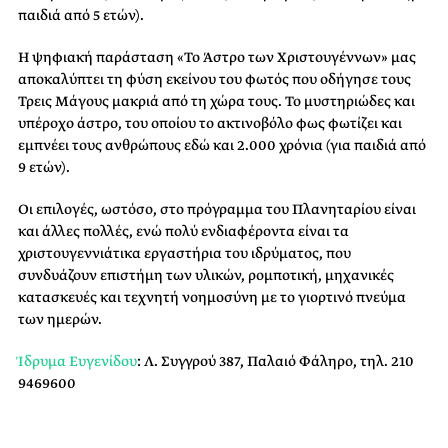
παιδιά από 5 ετών).
Η ψηφιακή παράσταση «Το Άστρο των Χριστουγέννων» μας
αποκαλύπτει τη φύση εκείνου του φωτός που οδήγησε τους
Τρεις Μάγους μακριά από τη χώρα τους. Το μυστηριώδες και
υπέροχο άστρο, του οποίου το ακτινοβόλο φως φωτίζει και
εμπνέει τους ανθρώπους εδώ και 2.000 χρόνια (για παιδιά από
9 ετών).
Οι επιλογές, ωστόσο, στο πρόγραμμα του Πλανηταρίου είναι
και άλλες πολλές, ενώ πολύ ενδιαφέροντα είναι τα
χριστουγεννιάτικα εργαστήρια του ιδρύματος, που
συνδυάζουν επιστήμη των υλικών, ρομποτική, μηχανικές
κατασκευές και τεχνητή νοημοσύνη με το γιορτινό πνεύμα
των ημερών.
Ίδρυμα Ευγενίδου
: Λ. Συγγρού 387, Παλαιό Φάληρο, τηλ. 210
9469600