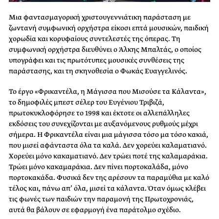
Μια φαντασμαγορική χριστουγεννιάτικη παράσταση με
ζωντανή συμφωνική ορχήστρα είκοσι επτά μουσικών, παιδική
χορωδία και κορυφαίους συντελεστές της όπερας. Τη
συμφωνική ορχήστρα διευθύνει ο Άλκης Μπαλτάς, ο οποίος
υπογράφει και τις πρωτότυπες μουσικές συνθέσεις της
παράστασης, και τη σκηνοθεσία ο Φωκάς Ευαγγελινός.
Το έργο «Φρικαντέλα, η Μάγισσα που Μισούσε τα Κάλαντα»,
το δημοφιλές μπεστ σέλερ του Ευγένιου Τριβιζά,
πρωτοκυκλοφόρησε το 1998 και έκτοτε οι αλλεπάλληλες
εκδόσεις του συνεχίζονται με αυξανόμενους ρυθμούς μέχρι
σήμερα. Η Φρικαντέλα είναι μια μάγισσα τόσο μα τόσο κακιά,
που μισεί αφάνταστα όλα τα καλά. Δεν χορεύει καλαματιανό.
Χορεύει μόνο κακαματιανό. Δεν τρώει ποτέ της καλαμαράκια.
Τρώει μόνο κακαμαράκια. Δεν πίνει πορτοκαλάδα, μόνο
πορτοκακάδα. Φυσικά δεν της αρέσουν τα παραμύθια με καλό
τέλος και, πάνω απ’ όλα, μισεί τα κάλαντα. Όταν όμως κλέβει
τις φωνές των παιδιών την παραμονή της Πρωτοχρονιάς,
αυτά θα βάλουν σε εφαρμογή ένα παράτολμο σχέδιο.