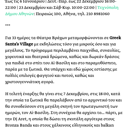
Έως τις 6 Ιανουαρίου | Δευτ.-Παρ. έως 22 Δεκεμβρίου 16:00-
22:00 | 23 Δεκεμβρίου και Σάβ-Κυρ. 10:00-22:00 |
Τεχνόπολη
Δήμου Αθηνών
: Πειραιώς 100, Αθήνα, τηλ. 210 8981060
***
Για 33 ημέρες τα Θέατρα Βράχων μεταμορφώνονται σε
Greek
Santa’s Village
με εκδηλώσεις τόσο για μικρούς όσο και για
μεγάλους. Το πρόγραμμα περιλαμβάνει παιχνίδια, συναυλίες,
χορευτικά και θεατρικά δρώμενα, καθώς και δωρεάν δράσεις
για παιδιά στο σπίτι του Αϊ-Βασίλη και στο παραμυθόσπιτο,
παρέα με τα ξωτικά. Θα υπάρχει και εδώ χώρος εστίασης με
πολλές επιλογές φαγητού και ποτού, καθώς και
χριστουγεννιάτικη αγορά.
Η τελετή έναρξης θα γίνει στις 7 Δεκεμβρίου, στις 18:00, κατά
την οποία τα ξωτικά θα παραλάβουν από το αρχοντικό του και
θα συνοδεύσουν στη μεγάλη σκηνή τον πρωταγωνιστή των
ημερών, τον Αϊ-Βασίλη. Στη συνέχεια θα αρχίσει το… πάρτι, με
την Dj Aret, η οποία θα δώσει τη σκυτάλη αργότερα στους
Bronza Banda και στους χάλκινους ελληνικούς και balkan