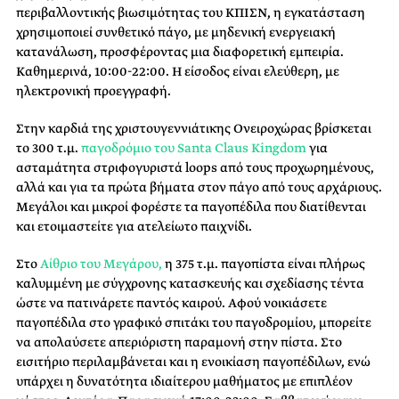
περιβαλλοντικής βιωσιμότητας του ΚΠΙΣΝ, η εγκατάσταση
χρησιμοποιεί συνθετικό πάγο, με μηδενική ενεργειακή
κατανάλωση, προσφέροντας μια διαφορετική εμπειρία.
Καθημερινά, 10:00-22:00. Η είσοδος είναι ελεύθερη, με
ηλεκτρονική προεγγραφή.
Στην καρδιά της χριστουγεννιάτικης Ονειροχώρας βρίσκεται
το 300 τ.μ.
παγοδρόμιο του Santa Claus Kingdom
για
ασταμάτητα στριφογυριστά loops από τους προχωρημένους,
αλλά και για τα πρώτα βήματα στον πάγο από τους αρχάριους.
Μεγάλοι και μικροί φορέστε τα παγοπέδιλα που διατίθενται
και ετοιμαστείτε για ατελείωτο παιχνίδι.
Στο
Αίθριο του Μεγάρου,
η 375 τ.μ. παγοπίστα είναι πλήρως
καλυμμένη με σύγχρονης κατασκευής και σχεδίασης τέντα
ώστε να πατινάρετε παντός καιρού. Αφού νοικιάσετε
παγοπέδιλα στο γραφικό σπιτάκι του παγοδρομίου, μπορείτε
να απολαύσετε απεριόριστη παραμονή στην πίστα. Στο
εισιτήριο περιλαμβάνεται και η ενοικίαση παγοπέδιλων, ενώ
υπάρχει η δυνατότητα ιδιαίτερου μαθήματος με επιπλέον