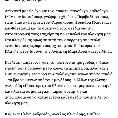
Απέναντί μας θα έχουμε τον κάκιστο, πανούργο, ραδιούργο
Ιβάν φον Βαμπάουερ, γνώριμο εχθρό της Περιβαλλοντοπόλ,
τα αηδιαστικά τέρατά του Ψαροσκούπα, Σουπάρα Πλαστικών
και Φάντασμα και τα σατανικά τους σχέδια για την
καταστροφική τους επιχείρηση που απειλεί τον πλανήτη μας.
Στο πλευρό μας όμως σε αυτή την απόρρητη αποστολή
εναντίον τους έχουμε τους αχτύπητους Πράκτορες του
Πλανήτη, τον Ιάσονα, την Ανίτα, τη Μαρί Λουίζ και τον Μπεν.
Και λέμε «μαζί τους» γιατί τα πρωτότυπα τραγούδια, η άμεση
επαφή των ηθοποιών με το κοινό, τα animation, αλλά και η
εμπνευσμένη μεταφορά των πολύ αγαπημένων από τα παιδιά
–και βραβευμένων από τους μεγάλους– βιβλίων της Ελένης
Ανδρεάδη «Πράκτορες του Πλανήτη» μεταμορφώνουν σκηνή
και πλατεία σε μια μεγάλη παρέα, δυναμική και
αποφασισμένη να καταστρέψει κάθε σχέδιο που απειλεί τον
πλανήτη μας.
Κείμενα: Ελένη Ανδρεάδη, Άγγελος Κλωνάρης, Παύλος