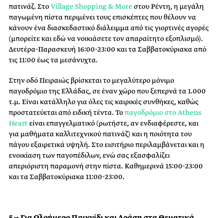
πατινάζ. Στο
Village Shopping & More
στου Ρέντη, η μεγάλη
παγωμένη πίστα περιμένει τους επισκέπτες που θέλουν να
κάνουν ένα διασκεδαστικό διάλειμμα από τις γιορτινές αγορές
(μπορείτε και εδώ να νοικιάσετε τον απαραίτητο εξοπλισμό).
Δευτέρα-Παρασκευή 16:00-23:00 και τα Σαββατοκύριακα από
τις 11:00 έως τα μεσάνυχτα.
Στην οδό Πειραιώς βρίσκεται το μεγαλύτερο μόνιμο
παγοδρόμιο της Ελλάδας, σε έναν χώρο που ξεπερνά τα 1.000
τ.μ. Είναι κατάλληλο για όλες τις καιρικές συνθήκες, καθώς
προστατεύεται από ειδική τέντα. Το
παγοδρόμιο στο Athens
Heart
είναι επαγγελματικό (ρωτήστε, αν ενδιαφέρεστε, και
για μαθήματα καλλιτεχνικού πατινάζ) και η ποιότητα του
πάγου εξαιρετικά υψηλή. Στο εισιτήριο περιλαμβάνεται και η
ενοικίαση των παγοπέδιλων, ενώ σας εξασφαλίζει
απεριόριστη παραμονή στην πίστα. Καθημερινά 15:00-23:00
και τα Σαββατοκύριακα 11:00-23:00.
5 → Για Ολοήμερο Παιχνίδι και Δράση στα Θεματικά