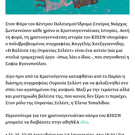
Στον Φάρο του Κέντρου Πολιτισμού Ίδρυμα Σταύρος Νιάρχος
ζωντανεύουν κάθε χρόνο οι Χριστουγεννιάτικες Ιστορίες. Αυτή
τη φορά, τη χριστουγεννιάτικη ιστορία του ΚΠΙΣΝ υπογράφει
ο πολυβραβευμένος συγγραφέας Βαγγέλης Χατζηγιαννίδης.
«Η Βαλίτσα της Ουρανίας Σελέστ» είναι ένα αστείο (και μια
σταλιά τρομαχτικό) έργο –όπως λέει ο ίδιος–, που σκηνοθετεί η
Σοφία Βγενοπούλου.
Λίγο πριν από τα Χριστούγεννα καταφθάνει από το Παρίσι η
διάσημη συγγραφέας Ουρανία Σελέστ για να φιλοξενηθεί στο
σπίτι του αγαπημένου της ανιψιού. Μαζί με την τεράστια αλλά
και μυστηριώδη βαλίτσα της, που κανείς δεν ξέρει τι περιέχει.
Στον ρόλο της Ουρανίας Σελέστ, η Έλενα Τοπαλίδου.
Περισσότερα για τον χριστουγεννιάτικο κόσμο του ΚΠΙΣΝ
μπορείτε να διαβάσετε στην αθηΝΕΑ
εδώ
.
• 23, 25, 27-30 Δεκεμβρίου και 1-6 Ιανουαρίου, στις 18:30 | Για