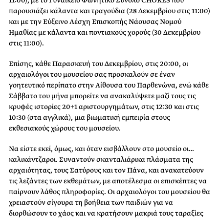
παρουσιάζει κάλαντα και τραγούδια (28 Δεκεμβρίου στις 11:00)
και με την Εύξεινο Λέσχη Επισκοπής Νάουσας Νομού
Ημαθίας με κάλαντα και ποντιακούς χορούς (30 Δεκεμβρίου
στις 11:00).
Επίσης, κάθε Παρασκευή του Δεκεμβρίου, στις 20:00, οι
αρχαιολόγοι του μουσείου σας προσκαλούν σε έναν
γοητευτικό περίπατο στην Αίθουσα του Παρθενώνα, ενώ κάθε
Σάββατο του μήνα μπορείτε να ανακαλύψετε μαζί τους τις
κρυφές ιστορίες 20+1 αριστουργημάτων, στις 12:30 και στις
10:30 (στα αγγλικά), μια βιωματική εμπειρία στους
εκθεσιακούς χώρους του μουσείου.
Να είστε εκεί, όμως, και όταν εισβάλλουν στο μουσείο οι…
καλικάντζαροι. Συναντούν σκανταλιάρικα πλάσματα της
αρχαιότητας, τους Σατύρους και τον Πάνα, και ανακατεύουν
τις λεζάντες των εκθεμάτων, με αποτέλεσμα οι επισκέπτες να
παίρνουν λάθος πληροφορίες. Οι αρχαιολόγοι του μουσείου θα
χρειαστούν σίγουρα τη βοήθεια των παιδιών για να
διορθώσουν το χάος και να κρατήσουν μακριά τους ταραξίες