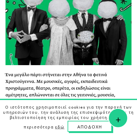
Ένα μεγάλο πάρτι στήνεται στην Αθήνα τα φετινά
Χριστούγεννα. Με μουσικές, αγορές, εκπαιδευτικά
προγράμματα, θέατρο, οπερέτα, οι εκδηλώσεις είναι
αμέτρητες, απλώνονται σε όλες τις γειτονιές, μουσεία,
θέατρα, κέντρα τεχνών, πολιτιστικά κέντρα, καλούν μικρούς
Ο ιστότοπος χρησιμοποιεί cookies για την παροχή των
και μεγάλους σε δράσεις με γιορτινό χρώμα που θα θυμούνται
υπηρεσιών του, την ανάλυση της επισκεψιμότητας και τη
+
για καιρό. Το σύνθημα της μεγάλης γιορτής στην πόλη δόθηκε
βελτιστοποίηση της εμπειρίας του χρήστη. Μάθετε
την 1η Δεκεμβρίου με τη φωταγώγηση του
ΑΠΟΔΟΧΗ
περισσότερα
εδώ
χριστουγεννιάτικου δέντρου στην πλατεία Συντάγματος και
θα ολοκληρωθεί στις 7 Ιανουαρίου. Αξίζει να ρίξετε μια ματιά