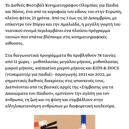
Το Διεθνές Φεστιβάλ Κινηματογράφου Ολυμπίας για Παιδιά
και Νέους, ένα από τα κορυφαία του είδους του στην Ευρώπη,
κλείνει φέτος 25 χρόνια. Από τις 3 έως τις 10 Δεκεμβρίου, με
επίκεντρο τον Πύργο και την Αμαλιάδα, η μεγάλη γιορτή του
νεανικού σινεμά περιλαμβάνει ένα πλούσιο πρόγραμμα
ταινιών που σπάνια βλέπουμε στις κινηματογραφικές
αίθουσες.
Στα διαγωνιστικά προγράμματα θα προβληθούν 78 ταινίες
από 51 χώρες – μυθοπλασίας μεγάλου μήκους, μυθοπλασίας
μικρού μήκους, animation μικρού μήκους και KIDS & DOCS
(ντοκιμαντέρ για παιδιά)– παραγωγής 2021 και 2022, με
σημαντικές διεθνείς διακρίσεις στις αποσκευές τους.
Διαπνέονται από τις βασικές αρχές της «Σύμβασης για τα
Δικαιώματα του Παιδιού», εμπνέουν την αγάπη για τον
άνθρωπο, τη ζωή και τη φύση και συμβάλλουν στην
αλληλοκατανόηση ανθρώπων με διαφορετική κουλτούρα.