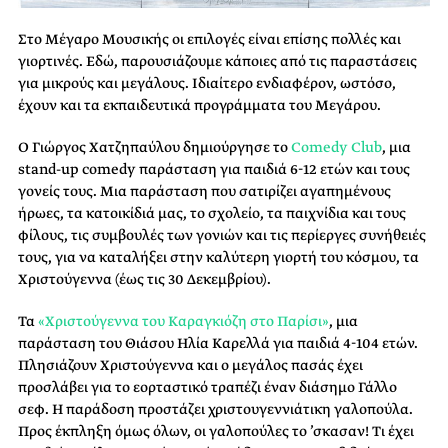
Στο Μέγαρο Μουσικής οι επιλογές είναι επίσης πολλές και
γιορτινές. Εδώ, παρουσιάζουμε κάποιες από τις παραστάσεις
για μικρούς και μεγάλους. Ιδιαίτερο ενδιαφέρον, ωστόσο,
έχουν και τα εκπαιδευτικά προγράμματα του Μεγάρου.
Ο Γιώργος Χατζηπαύλου δημιούργησε το
Comedy Club
, μια
stand-up comedy παράσταση για παιδιά 6-12 ετών και τους
γονείς τους. Μια παράσταση που σατιρίζει αγαπημένους
ήρωες, τα κατοικίδιά μας, το σχολείο, τα παιχνίδια και τους
φίλους, τις συμβουλές των γονιών και τις περίεργες συνήθειές
τους, για να καταλήξει στην καλύτερη γιορτή του κόσμου, τα
Χριστούγεννα (έως τις 30 Δεκεμβρίου).
Τα
«Χριστούγεννα του Καραγκιόζη στο Παρίσι»
, μια
παράσταση του Θιάσου Ηλία Καρελλά για παιδιά 4-104 ετών.
Πλησιάζουν Χριστούγεννα και ο μεγάλος πασάς έχει
προσλάβει για το εορταστικό τραπέζι έναν διάσημο Γάλλο
σεφ. Η παράδοση προστάζει χριστουγεννιάτικη γαλοπούλα.
Προς έκπληξη όμως όλων, οι γαλοπούλες το ’σκασαν! Τι έχει