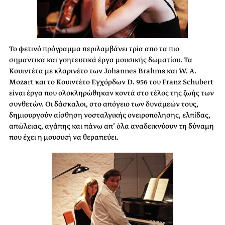
Το φετινό πρόγραμμα περιλαμβάνει τρία από τα πιο
σημαντικά και γοητευτικά έργα μουσικής δωματίου. Τα
Κουιντέτα με κλαρινέτο των Johannes Brahms και W. A.
Mozart και το Κουιντέτο Εγχόρδων D. 956 του Franz Schubert
είναι έργα που ολοκληρώθηκαν κοντά στο τέλος της ζωής των
συνθετών. Οι δάσκαλοι, στο απόγειο των δυνάμεών τους,
δημιουργούν αίσθηση νοσταλγικής ονειροπόλησης, ελπίδας,
απώλειας, αγάπης και πάνω απ’ όλα αναδεικνύουν τη δύναμη
που έχει η μουσική να θεραπεύει.