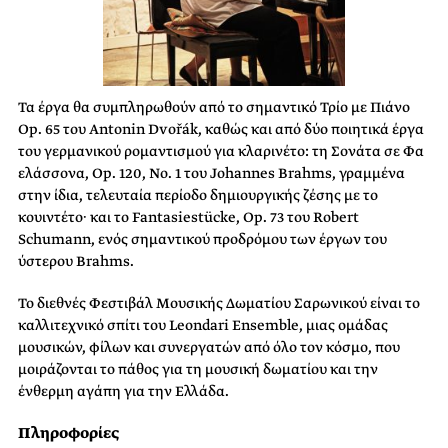
Τα έργα θα συμπληρωθούν από το σημαντικό Τρίο με Πιάνο
Op. 65 του Antonin Dvořák, καθώς και από δύο ποιητικά έργα
του γερμανικού ρομαντισμού για κλαρινέτο: τη Σονάτα σε Φα
ελάσσονα, Op. 120, No. 1 του Johannes Brahms, γραμμένα
στην ίδια, τελευταία περίοδο δημιουργικής ζέσης με το
κουιντέτο· και το Fantasiestücke, Op. 73 του Robert
Schumann, ενός σημαντικού προδρόμου των έργων του
ύστερου Brahms.
Το διεθνές Φεστιβάλ Μουσικής Δωματίου Σαρωνικού είναι το
καλλιτεχνικό σπίτι του Leondari Ensemble, μιας ομάδας
μουσικών, φίλων και συνεργατών από όλο τον κόσμο, που
μοιράζονται το πάθος για τη μουσική δωματίου και την
ένθερμη αγάπη για την Ελλάδα.
Πληροφορίες