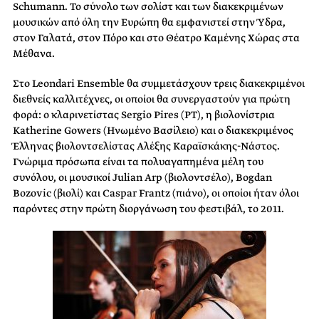
Schumann. Το σύνολο των σολίστ και των διακεκριμένων
μουσικών από όλη την Ευρώπη θα εμφανιστεί στην Ύδρα,
στον Γαλατά, στον Πόρο και στο Θέατρο Καμένης Χώρας στα
Μέθανα.
Στο Leondari Ensemble θα συμμετάσχουν τρεις διακεκριμένοι
διεθνείς καλλιτέχνες, οι οποίοι θα συνεργαστούν για πρώτη
φορά: ο κλαρινετίστας Sergio Pires (PT), η βιολονίστρια
Katherine Gowers (Ηνωμένο Βασίλειο) και ο διακεκριμένος
Έλληνας βιολοντσελίστας Αλέξης Καραϊσκάκης-Νάστος.
Γνώριμα πρόσωπα είναι τα πολυαγαπημένα μέλη του
συνόλου, οι μουσικοί Julian Arp (βιολοντσέλο), Bogdan
Bozovic (βιολί) και Caspar Frantz (πιάνο), οι οποίοι ήταν όλοι
παρόντες στην πρώτη διοργάνωση του φεστιβάλ, το 2011.