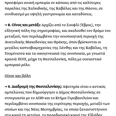
προσφέρει οινική εμπειρία σε κάποιες από τις καλύτερες
παραλίες της Χαλκιδικής, της Καβάλας και της Θάσου, σε
συνδυασμό με υψηλή γαστρονομία και καταδύσεις.
→ 8. Οίνος και μετάξι:
Αρχίζει από το Σουφλί (Έβρος), την
ελληνική πόλη της σηροτροφίας, και ακολουθεί τον δρόμο του
μεταξιού, που περιλαμβάνει την οινοποιητική περιοχή της
Ανατολικής Μακεδονίας και Θράκης, όπου βρίσκονται οι
μεγάλες καπνοβιομηχανίες της Ξάνθης και της Καβάλας, τη
Γουμένισσα και τα οικογενειακά της οινοποιεία, με γνωστά
κρασιά ΠΟΠ, μέχρι τη Θεσσαλονίκη, πόλη με ουσιαστικό
εμπορικό ρόλο.
Οίνος και Πόλη
→ 9. Διαδρομή της Θεσσαλονίκης:
Αφετηρία είναι ο αστικός
αμπελώνας που δημιούργησε ο Δήμος Θεσσαλονίκης σε
συνεργασία με το ΑΠΘ και το Κτήμα Γεροβασιλείου και
περιλαμβάνει οινοποιεία της ευρύτερης περιοχής, μεταξύ των
οποίων και της Νέας Μεσημβρίας, τα οποία ξανασυστήνουν
στο κοινό τη ρετσίνα, το παραδοσιακό κρασί της Ελλάδας,