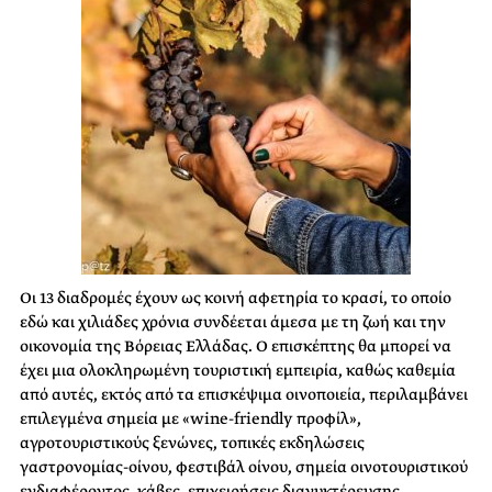
Οι 13 διαδρομές έχουν ως κοινή αφετηρία το κρασί, το οποίο
εδώ και χιλιάδες χρόνια συνδέεται άμεσα με τη ζωή και την
οικονομία της Βόρειας Ελλάδας. Ο επισκέπτης θα μπορεί να
έχει μια ολοκληρωμένη τουριστική εμπειρία, καθώς καθεμία
από αυτές, εκτός από τα επισκέψιμα οινοποιεία, περιλαμβάνει
επιλεγμένα σημεία με «wine-friendly προφίλ»,
αγροτουριστικούς ξενώνες, τοπικές εκδηλώσεις
γαστρονομίας-οίνου, φεστιβάλ οίνου, σημεία οινοτουριστικού
ενδιαφέροντος, κάβες, επιχειρήσεις διανυκτέρευσης,