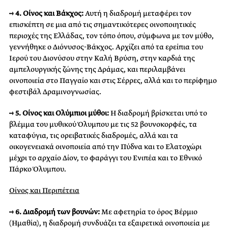
→ 4. Οίνος και Βάκχος:
Αυτή η διαδρομή μεταφέρει τον
επισκέπτη σε μια από τις σημαντικότερες οινοποιητικές
περιοχές της Ελλάδας, τον τόπο όπου, σύμφωνα με τον μύθο,
γεννήθηκε ο Διόνυσος-Βάκχος. Αρχίζει από τα ερείπια του
Ιερού του Διονύσου στην Καλή Βρύση, στην καρδιά της
αμπελουργικής ζώνης της Δράμας, και περιλαμβάνει
οινοποιεία στο Παγγαίο και στις Σέρρες, αλλά και το περίφημο
φεστιβάλ Δραμινογνωσίας.
→ 5. Οίνος και Oλύμπιοι μύθοι:
Η διαδρομή βρίσκεται υπό το
βλέμμα του μυθικού Όλυμπου με τις 52 βουνοκορφές, τα
καταφύγια, τις ορειβατικές διαδρομές, αλλά και τα
οικογενειακά οινοποιεία από την Πύδνα και το Ελατοχώρι
μέχρι το αρχαίο Δίον, το φαράγγι του Ενιπέα και το Εθνικό
Πάρκο Όλυμπου.
Οίνος και Περιπέτεια
→ 6. Διαδρομή των βουνών:
Με αφετηρία το όρος Βέρμιο
(Ημαθία), η διαδρομή συνδυάζει τα εξαιρετικά οινοποιεία με