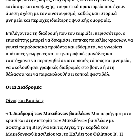
εστίασης και αναψυχής, τουριστικά πρακτορεία που έχουν
άμεση σχέση με τον οινοτουρισμό, καθώς και ιστορικά
μνημεία και περιοχές ιδιαίτερης φυσικής ομορφιάς.
Επιλέγοντας τη διαδρομή που του ταιριάζει περισσότερο, ο
επισκέπτης μπορεί να δοκιμάσει τοπικές ποικιλίες κρασιών, να
γευτεί παραδοσιακά προϊόντα και εδέσματα, να γνωρίσει
πρότυπες γεωργικές και κτηνοτροφικές μονάδες και
ταυτόχρονα να περιηγηθεί σε ιστορικούς τόπους και μνημεία,
να ακολουθήσει γραφικές διαδρομές στο βουνό ή στη
θάλασσα και να παρακολουθήσει τοπικά φεστιβάλ.
Οι 13 Διαδρομές
Οίνος και Bασιλείς
→ 1. Διαδρομή των Μακεδόνων βασιλέων:
Μια περιήγηση στο
κρασί και στην ιστορία των Μακεδόνων βασιλέων με
αφετηρία τη Βεργίνα και τις Αιγές, την καρδιά του
Μακεδονικού Βασιλείου και το Παλάτι του Φιλίππου Β′. Η