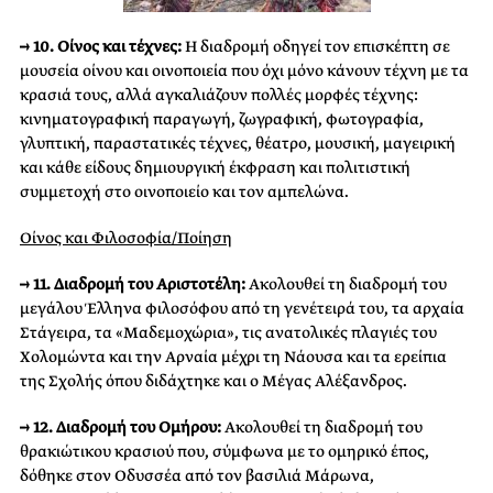
→ 10. Οίνος και τέχνες:
Η διαδρομή οδηγεί τον επισκέπτη σε
μουσεία οίνου και οινοποιεία που όχι μόνο κάνουν τέχνη με τα
κρασιά τους, αλλά αγκαλιάζουν πολλές μορφές τέχνης:
κινηματογραφική παραγωγή, ζωγραφική, φωτογραφία,
γλυπτική, παραστατικές τέχνες, θέατρο, μουσική, μαγειρική
και κάθε είδους δημιουργική έκφραση και πολιτιστική
συμμετοχή στο οινοποιείο και τον αμπελώνα.
Οίνος και Φιλοσοφία/Ποίηση
→ 11. Διαδρομή του Αριστοτέλη:
Ακολουθεί τη διαδρομή του
μεγάλου Έλληνα φιλοσόφου από τη γενέτειρά του, τα αρχαία
Στάγειρα, τα «Μαδεμοχώρια», τις ανατολικές πλαγιές του
Χολομώντα και την Αρναία μέχρι τη Νάουσα και τα ερείπια
της Σχολής όπου διδάχτηκε και ο Μέγας Αλέξανδρος.
→ 12. Διαδρομή του Ομήρου:
Ακολουθεί τη διαδρομή του
θρακιώτικου κρασιού που, σύμφωνα με το ομηρικό έπος,
δόθηκε στον Οδυσσέα από τον βασιλιά Μάρωνα,