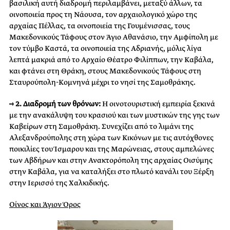
βασιλική αυτή διαδρομή περιλαμβάνει, μεταξύ άλλων, τα
οινοποιεία προς τη Νάουσα, τον αρχαιολογικό χώρο της
αρχαίας Πέλλας, τα οινοποιεία της Γουμένισσας, τους
Μακεδονικούς Τάφους στον Άγιο Αθανάσιο, την Αμφίπολη με
τον τύμβο Καστά, τα οινοποιεία της Αδριανής, μόλις λίγα
λεπτά μακριά από το Αρχαίο Θέατρο Φιλίππων, την Καβάλα,
και φτάνει στη Θράκη, στους Μακεδονικούς Τάφους στη
Σταυρούπολη-Κομνηνά μέχρι το νησί της Σαμοθράκης.
→ 2. Διαδρομή των θρόνων:
Η οινοτουριστική εμπειρία ξεκινά
με την ανακάλυψη του κρασιού και των μυστικών της γης των
Καβείρων στη Σαμοθράκη. Συνεχίζει από το λιμάνι της
Αλεξανδρούπολης στη χώρα των Κικόνων με τις αυτόχθονες
ποικιλίες του Ίσμαρου και της Μαρώνειας, στους αμπελώνες
των Αβδήρων και στην Ανακτορόπολη της αρχαίας Οισύμης
στην Καβάλα, για να καταλήξει στο πλωτό κανάλι του Ξέρξη
στην Ιερισσό της Χαλκιδικής.
Οίνος και Άγιον Όρος