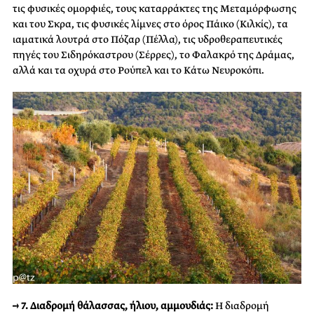
τις φυσικές ομορφιές, τους καταρράκτες της Μεταμόρφωσης
και του Σκρα, τις φυσικές λίμνες στο όρος Πάικο (Κιλκίς), τα
ιαματικά λουτρά στο Πόζαρ (Πέλλα), τις υδροθεραπευτικές
πηγές του Σιδηρόκαστρου (Σέρρες), το Φαλακρό της Δράμας,
αλλά και τα οχυρά στο Ρούπελ και το Κάτω Νευροκόπι.
→ 7. Διαδρομή θάλασσας, ήλιου, αμμουδιάς:
Η διαδρομή