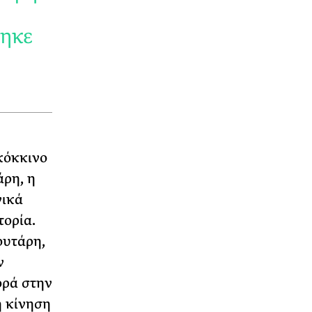
τηκε
κόκκινο
ρη, η
νικά
τορία.
ουτάρη,
ν
ορά στην
ή κίνηση