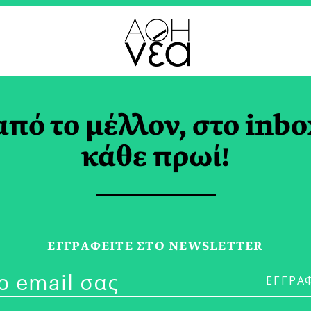
από το μέλλον, στο inbo
Χρόνια Boutari: Μια
κάθε πρωί!
άλη Γιορτή για το
οτικό Κρασί
ΕΓΓPΑΦΕΙΤΕ ΣΤΟ NEWSLETTER
ΤΑΡΗ