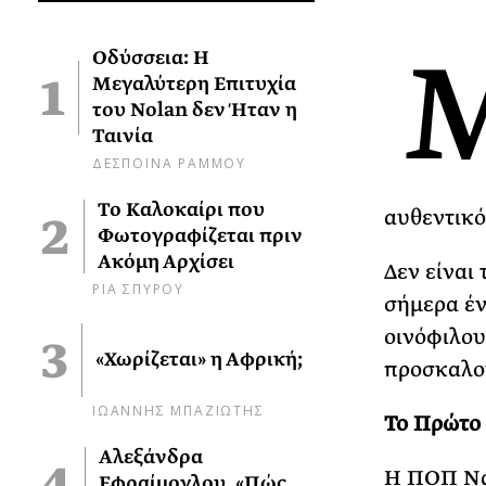
Οδύσσεια: Η
Μεγαλύτερη Επιτυχία
του Nolan δεν Ήταν η
Ταινία
ΔΕΣΠΟΙΝΑ ΡΑΜΜΟΥ
Το Καλοκαίρι που
αυθεντικό
Φωτογραφίζεται πριν
Ακόμη Αρχίσει
Δεν είναι 
ΡΙΑ ΣΠΥΡΟΥ
σήμερα έν
οινόφιλου
«Χωρίζεται» η Αφρική;
προσκαλού
ΙΩΑΝΝΗΣ ΜΠΑΖΙΩΤΗΣ
Το Πρώτο 
Αλεξάνδρα
Η ΠΟΠ Νάο
Εφραίμογλου, «Πώς