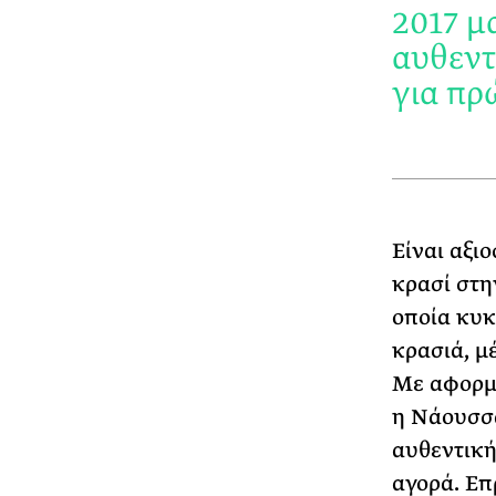
2017 μ
αυθεντ
για πρ
Είναι αξι
κρασί στη
οποία κυκ
κρασιά, μ
Με αφορμή
η Νάουσσα
αυθεντική
αγορά. Επ