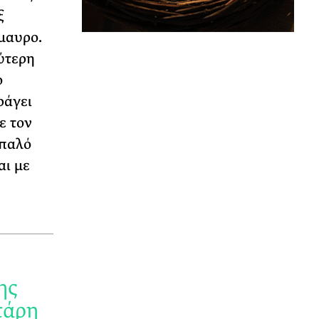
ξ
μαυρο.
εύτερη
ο
ράγει
ε τον
απαλό
αι με
ης
τάρη