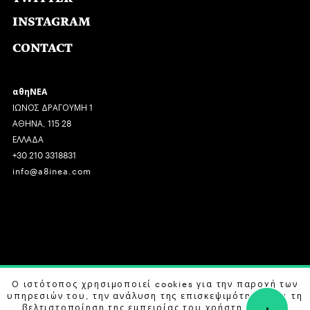
INSTAGRAM
CONTACT
αθηΝΕΑ
ΙΩΝΟΣ ΔΡΑΓΟΥΜΗ 1
ΑΘΗΝΑ, 115 28
ΕΛΛΑΔΑ
+30 210 3318831
info@a8inea.com
COPYRIGHT © 2026 αθηΝΕΑ, ALL RIGHTS RESERVED.
Ο ιστότοπος χρησιμοποιεί cookies για την παροχή των
υπηρεσιών του, την ανάλυση της επισκεψιμότητας και τη
+
DESIGN BY
G DESIGN STUDIO
. DEVELOPED BY
B LABS
.
βελτιστοποίηση της εμπειρίας του χρήστη. Μάθετε