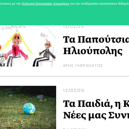
ΛΕΥΘΕΡΗΣ ΠΛΑΚΙΔΑΣ
υναινώ με την
Πολιτική Προστασίας Απορρήτου
για την επεξεργασία προσωπικών δεδομέ
15/02/20
Τα Παπούτσια
Ηλιούπολης
ΑΡΗΣ ΓΑΒΡΙΕΛΑΤΟΣ
13/02/20
Τα Παιδιά, η 
Νέες μας Συν