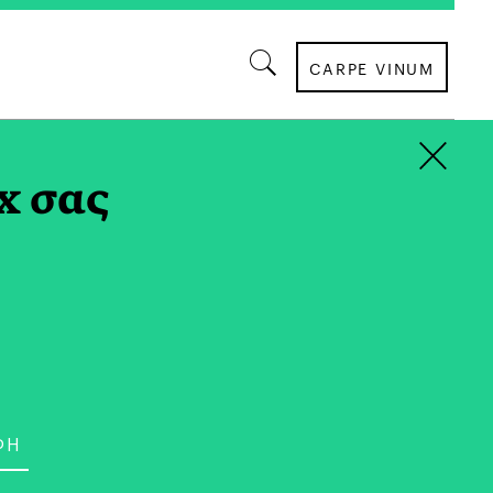
CARPE VINUM
×
x σας
ΣΥΝΕΝΤΕΥΞΕΙΣ
ντάκη: Η Κυριότερη
 η Εξωστρέφεια