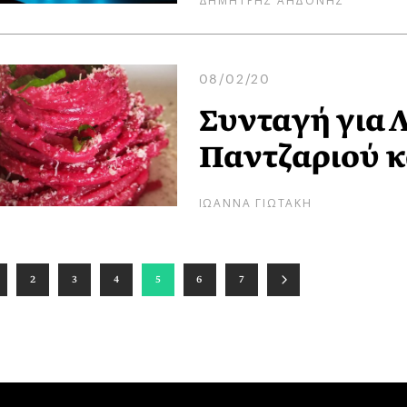
08/02/20
Συνταγή για Λ
Παντζαριού κ
ΙΩΑΝΝΑ ΓΙΩΤΑΚΗ
2
3
4
5
6
7