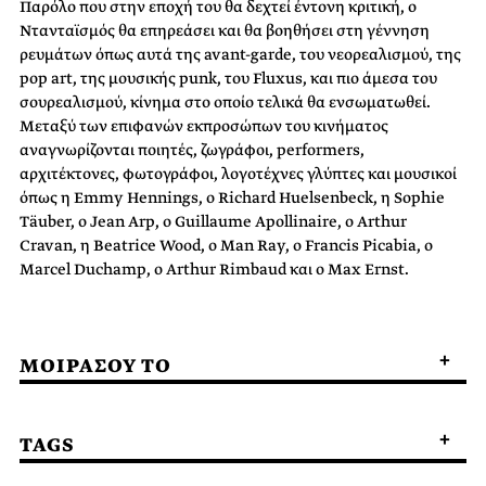
Παρόλο που στην εποχή του θα δεχτεί έντονη κριτική, ο
Ντανταϊσμός θα επηρεάσει και θα βοηθήσει στη γέννηση
ρευμάτων όπως αυτά της avant-garde, του νεορεαλισμού, της
pop art, της μουσικής punk, του Fluxus, και πιο άμεσα του
σουρεαλισμού, κίνημα στο οποίο τελικά θα ενσωματωθεί.
Μεταξύ των επιφανών εκπροσώπων του κινήματος
αναγνωρίζονται ποιητές, ζωγράφοι, performers,
αρχιτέκτονες, φωτογράφοι, λογοτέχνες γλύπτες και μουσικοί
όπως η Emmy Hennings, ο Richard Huelsenbeck, η Sophie
Täuber, ο Jean Arp, ο Guillaume Apollinaire, ο Arthur
Cravan, η Beatrice Wood, ο Man Ray, ο Francis Picabia, ο
Marcel Duchamp, ο Arthur Rimbaud και ο Max Ernst.
ΜΟΙΡΑΣΟΥ ΤΟ
TAGS