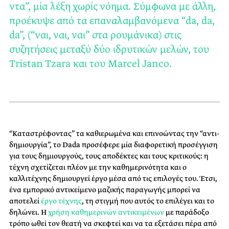
ντα”, μία λέξη χωρίς νόημα. Σύμφωνα με άλλη,
προέκυψε από τα επαναλαμβανόμενα “da, da,
da”, (“ναι, ναι, ναι” στα ρουμάνικα) στις
συζητήσεις μεταξύ δύο ιδρυτικών μελών, του
Tristan Tzara και του Marcel Janco.
“Καταστρέφοντας” τα καθιερωμένα και επινοώντας την “αντι-
δημιουργία”, το Dada προσέφερε μία διαφορετική προσέγγιση
για τους δημιουργούς, τους αποδέκτες και τους κριτικούς: η
τέχνη σχετίζεται πλέον με την καθημερινότητα και ο
καλλιτέχνης δημιουργεί έργο μέσα από τις επιλογές του. Έτσι,
ένα εμπορικό αντικείμενο μαζικής παραγωγής μπορεί να
αποτελεί
έργο τέχνης
, τη στιγμή που αυτός το επιλέγει και το
δηλώνει. Η
χρήση καθημερινών αντικειμένων
με παράδοξο
τρόπο ωθεί τον θεατή να σκεφτεί και να τα εξετάσει πέρα από