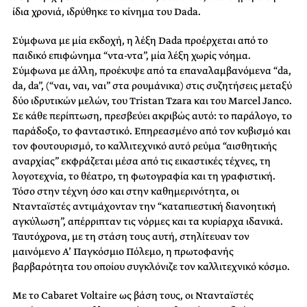
ίδια χρονιά, ιδρύθηκε το κίνημα του Dada.
Σύμφωνα με μία εκδοχή, η λέξη Dada προέρχεται από το
παιδικό επιφώνημα “ντα-ντα”, μία λέξη χωρίς νόημα.
Σύμφωνα με άλλη, προέκυψε από τα επαναλαμβανόμενα “da,
da, da”, (“ναι, ναι, ναι” στα ρουμάνικα) στις συζητήσεις μεταξύ
δύο ιδρυτικών μελών, του Tristan Tzara και του Marcel Janco.
Σε κάθε περίπτωση, πρεσβεύει ακριβώς αυτό: το παράλογο, το
παράδοξο, το φανταστικό. Επηρεασμένο από τον κυβισμό και
τον φουτουρισμό, το καλλιτεχνικό αυτό ρεύμα “αισθητικής
αναρχίας” εκφράζεται μέσα από τις εικαστικές τέχνες, τη
λογοτεχνία, το θέατρο, τη φωτογραφία και τη γραφιστική.
Τόσο στην τέχνη όσο και στην καθημερινότητα, οι
Ντανταϊστές αντιμάχονταν την “καταπιεστική διανοητική
αγκύλωση”, απέρριπταν τις νόρμες και τα κυρίαρχα ιδανικά.
Ταυτόχρονα, με τη στάση τους αυτή, στηλίτευαν τον
μαινόμενο Α’ Παγκόσμιο Πόλεμο, η πρωτοφανής
βαρβαρότητα του οποίου συγκλόνιζε τον καλλιτεχνικό κόσμο.
Mε το Cabaret Voltaire ως βάση τους, οι Ντανταϊστές