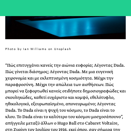
Photo by Ian Williams on Unsplash
“Πώς επιτυγχάνει κανείς την αιώνια ευφορία; Λέγοντας Dada.
Πώς γίνεται διάσημος; Λέγοντας Dada. Με μια ευγενική
χειρονομία και με εκλεπτυσμένη κοσμιότητα. Μέχρι την
παραφροσύνη. Μέχρι την απώλεια των αισθήσεων. Πώς
μπορεί να ξεφορτωθεί κανείς οτιδήποτε δημοσιογραφώδες και
σκουληκώδες, καθετί ευχάριστο και κομψό, εθελότυφλο,
ηθικολογικό, εξευρωπαϊσμένο, απονευρωμένο; Λέγοντας
Dada. Το Dada είναι η ψυχή του κόσμου, το Dada είναι το
κλου. Το Dada είναι το καλύτερο του κόσμου μοσχοσάπουνο”,
απήγγειλε μεταξύ άλλων ο Hugo Ball στο Cabaret Voltaire,
στη Ζυρίχη τον Ιουλίου του 1916, εκεί όπου, σαν σήμερα την