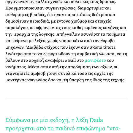
οργάνωναν τις καλλιτεχνικές και πολιτικές τους δράσεις.
Πραγματοποιούσαν συγκεντρώσεις, διαμαρτυρίες και
αυθόρμητες βραδιές, έστηναν παραστάσεις θεάτρου και
δημοσίευαν περιοδικά, με έντονο χιούμορ και στοιχείο
παραλόγου, περιφρονώντας τους καθιερωμένους κανόνες και
την ιεραρχία της λογικής. Απήγγειλαν ασυνάρτητα ποιήματα
και κείμενα με λέξεις χωρίς νόημα κάτω από τον θόρυβο
μηχανών. “Διαβάζω στίχους που έχουν σαν σκοπό τίποτε
λιγότερο από το να ξεφορτωθούν τη συμβατική γλώσσα, να τη
βάλουν στο αρχείο”, αναφέρει ο Ball στο
μανιφέστο
του
κινήματος. Μέσα από αυτή την αποδόμηση των αξιών, οι
ντανταϊστές αμφισβητούν συνολικά τόσο τις αρχές της
μοντέρνας κοινωνίας όσο και τη ύπαρξη της ίδιας της τέχνης.
Σύμφωνα με μία εκδοχή, η λέξη Dada
προέρχεται από το παιδικό επιφώνημα “ντα-