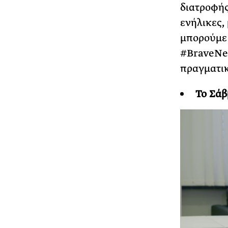
διατροφής
ενήλικες,
μπορούμε 
#BraveNew
πραγματικ
Το Σάβ