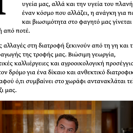
Η
υγεία μας, αλλά και την υγεία του πλανή
Φωτογραφίζεται
έναν κόσμο που αλλάζει, η ανάγκη για π
Ακόμη Αρχίσει
και βιωσιμότητα στο φαγητό μας γίνεται
ΡΙΑ ΣΠΥΡΟΥ
ή από ποτέ.
ς αλλαγές στη διατροφή ξεκινούν από τη γη και 
αγωγής της τροφής μας. Βιώσιμη γεωργία,
ικές καλλιέργειες και αγροοικολογική προσέγγι
τον δρόμο για ένα δίκαιο και ανθεκτικό διατροφι
αφού ό,τι συμβαίνει στο χωράφι αντανακλάται τ
ι μας.