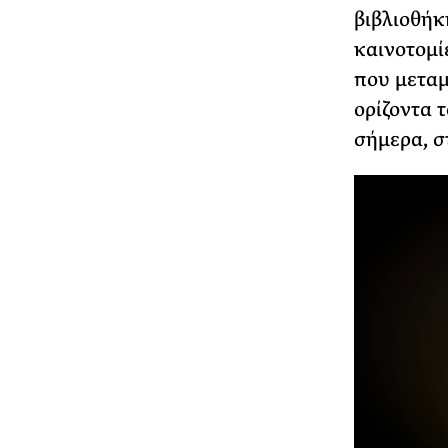
βιβλιοθήκ
καινοτομί
που μεταμ
ορίζοντα 
σήμερα, στ