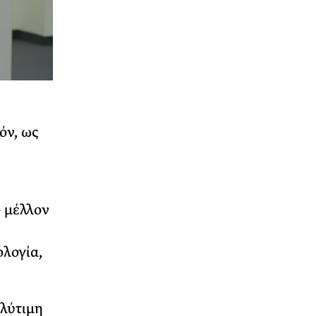
όν, ως
ο μέλλον
ολογία,
ολύτιμη