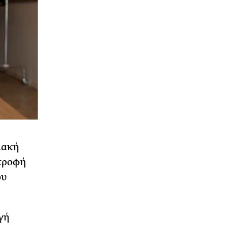
ιακή
ατροφή
ου
γή