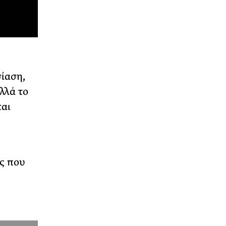
ίαση,
λλά το
και
ς που