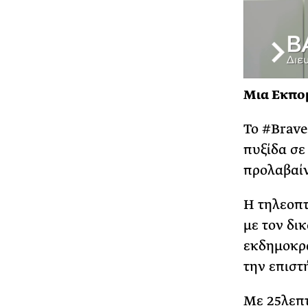
Μια Εκπο
Το #Brave
πυξίδα σε
προλαβαί
Η τηλεοπτ
με τον δι
εκδημοκρα
την επιστ
Με 25λεπτ