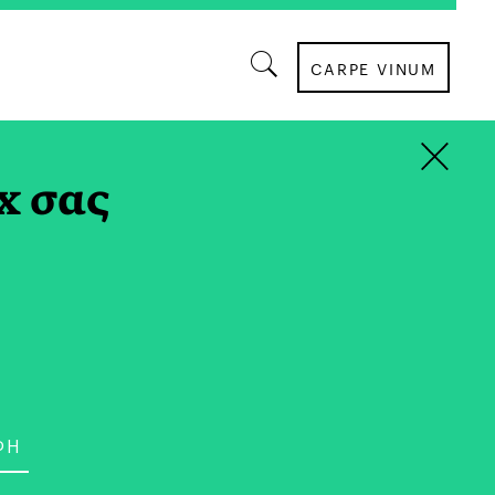
CARPE VINUM
×
ΙΕΡΩΜΑΤΑ
x σας