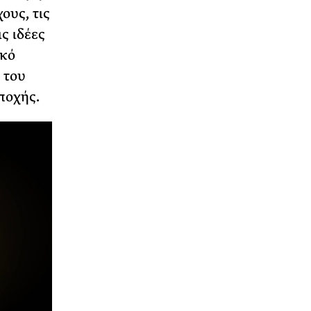
ους, τις
ς ιδέες
ακό
 του
εποχής.