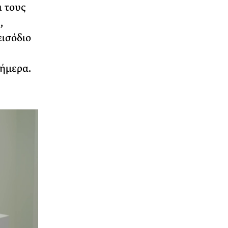
ι τους
,
εισόδιο
σήμερα.