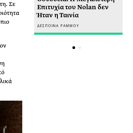
τη. Σε
 πριν
Επιτυχία του Nolan δεν
Φω
οιότητα
Ήταν η Ταινία
Ακ
 πιο
ΔΕΣΠΟΙΝΑ ΡΑΜΜΟΥ
ΡΙ
τον
ση
κό
ελικά