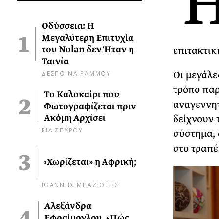
Οδύσσεια: Η
Μεγαλύτερη Επιτυχία
του Nolan δεν Ήταν η
επιτακτικ
Ταινία
ΔΕΣΠΟΙΝΑ ΡΑΜΜΟΥ
Οι μεγάλε
τρόπο παρ
Το Καλοκαίρι που
αναγεννητ
Φωτογραφίζεται πριν
Ακόμη Αρχίσει
δείχνουν 
ΡΙΑ ΣΠΥΡΟΥ
σύστημα, 
στο τραπέζ
«Χωρίζεται» η Αφρική;
ΙΩΑΝΝΗΣ ΜΠΑΖΙΩΤΗΣ
Αλεξάνδρα
Εφραίμογλου, «Πώς