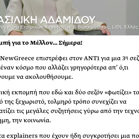
μπή για το Μέλλον… Σήμερα!
NewGreece επιστρέφει στον ΑΝΤ1 για μια 3
σεζ
η
 έναν κόσμο που αλλάζει γρηγορότερα απ’ ό,τι
νουμε να ακολουθήσουμε.
ική εκπομπή που εδώ και δύο σεζόν «φωτίζει» τ
κό της ξεχωριστό, τολμηρό τρόπο συνεχίζει να
τίζει τις μεγάλες συζητήσεις γύρω από την τεχν
ήμη, την κοινωνία.
α explainers που έχουν ήδη συγκροτήσει μια π