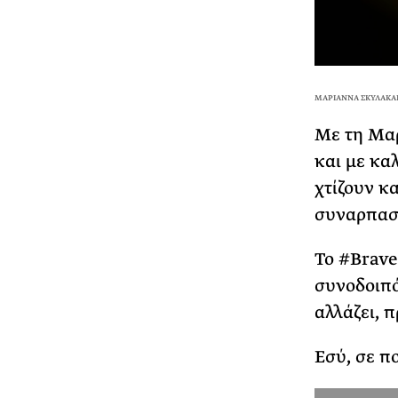
ΜΑΡΙΑΝΝΑ ΣΚΥΛΑΚΑΚ
Με τη Μαρ
και με κα
χτίζουν κα
συναρπαστ
Το #Brave
συνοδοιπό
αλλάζει, 
Εσύ, σε πο