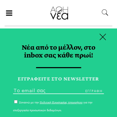
×
ΑΝΑΖΗΤΗΣΗ
Νέα από το μέλλον, στο
inbox σας κάθε πρωί!
ΜΑΡΤΙΟΣ 2023
ΕΓΓPΑΦΕΙΤΕ ΣΤΟ NEWSLETTER
Συναινώ με την
Πολιτική Προστασίας Απορρήτου
για την
επεξεργασία προσωπικών δεδομένων.