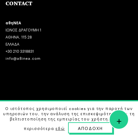
CONTACT
αθηΝΕΑ
ΙΩΝΟΣ ΔΡΑΓΟΥΜΗ 1
ΑΘΗΝΑ, 115 28
ΕΛΛΑΔΑ
+30 210 3318831
info@a8inea.com
COPYRIGHT © 2026 αθηΝΕΑ, ALL RIGHTS RESERVED.
Ο ιστότοπος χρησιμοποιεί cookies για την παροχή των
υπηρεσιών του, την ανάλυση της επισκεψιμότητας και τη
+
DESIGN BY
G DESIGN STUDIO
. DEVELOPED BY
B LABS
.
βελτιστοποίηση της εμπειρίας του χρήστη. Μάθετε
ΑΠΟΔΟΧΗ
περισσότερα
εδώ