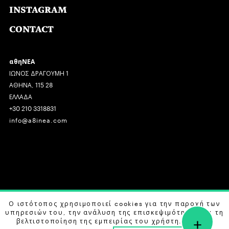
INSTAGRAM
CONTACT
αθηΝΕΑ
ΙΩΝΟΣ ΔΡΑΓΟΥΜΗ 1
ΑΘΗΝΑ, 115 28
ΕΛΛΑΔΑ
+30 210 3318831
info@a8inea.com
COPYRIGHT © 2026 αθηΝΕΑ, ALL RIGHTS RESERVED.
Ο ιστότοπος χρησιμοποιεί cookies για την παροχή των
υπηρεσιών του, την ανάλυση της επισκεψιμότητας και τη
+
DESIGN BY
G DESIGN STUDIO
. DEVELOPED BY
B LABS
.
βελτιστοποίηση της εμπειρίας του χρήστη. Μάθετε