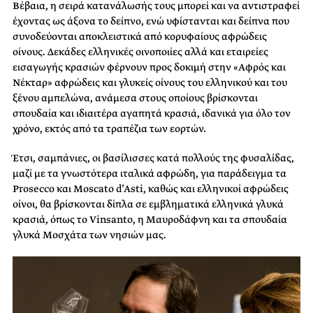
Βέβαια, η σειρά κατανάλωσής τους μπορεί και να αντιστραφεί
έχοντας ως άξονα το δείπνο, ενώ υφίστανται και δείπνα που
συνοδεύονται αποκλειστικά από κορυφαίους αφρώδεις
οίνους. Δεκάδες ελληνικές οινοποιίες αλλά και εταιρείες
εισαγωγής κρασιών φέρνουν προς δοκιμή στην «Αφρός και
Νέκταρ» αφρώδεις και γλυκείς οίνους του ελληνικού και του
ξένου αμπελώνα, ανάμεσα στους οποίους βρίσκονται
σπουδαία και ιδιαιτέρα αγαπητά κρασιά, ιδανικά για όλο τον
χρόνο, εκτός από τα τραπέζια των εορτών.
Έτσι, σαμπάνιες, οι βασίλισσες κατά πολλούς της φυσαλίδας,
μαζί με τα γνωστότερα ιταλικά αφρώδη, για παράδειγμα τα
Prosecco και Moscato d’Asti, καθώς και ελληνικοί αφρώδεις
οίνοι, θα βρίσκονται δίπλα σε εμβληματικά ελληνικά γλυκά
κρασιά, όπως το Vinsanto, η Μαυροδάφνη και τα σπουδαία
γλυκά Μοσχάτα των νησιών μας.