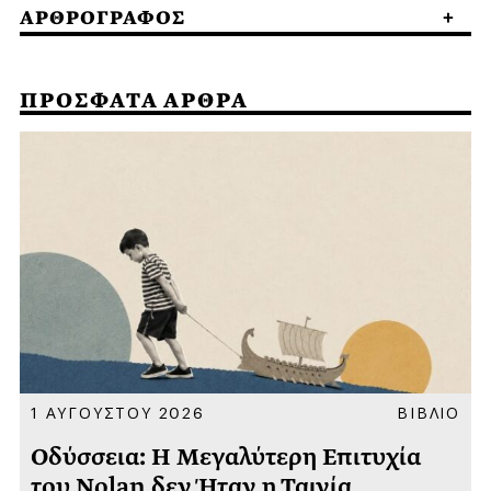
ΑΡΘΡΟΓΡΑΦΟΣ
ΠΡΟΣΦΑΤΑ ΑΡΘΡΑ
Α
1 ΑΥΓΟΥΣΤΟΥ 2026
ΒΙΒΛΙΟ
Οδύσσεια: Η Μεγαλύτερη Επιτυχία
του Nolan δεν Ήταν η Ταινία