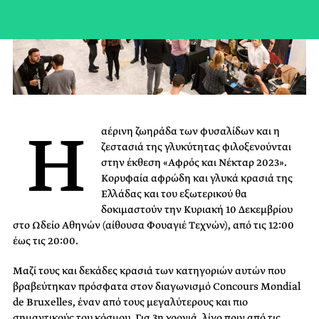
Η
αέρινη ζωηράδα των φυσαλίδων και η
ζεστασιά της γλυκύτητας φιλοξενούνται
στην έκθεση «Αφρός και Νέκταρ 2023».
Κορυφαία αφρώδη και γλυκά κρασιά της
Ελλάδας και του εξωτερικού θα
δοκιμαστούν την Κυριακή 10 Δεκεμβρίου
στο Ωδείο Αθηνών (αίθουσα Φουαγιέ Τεχνών), από τις 12:00
έως τις 20:00.
Μαζί τους και δεκάδες κρασιά των κατηγοριών αυτών που
βραβεύτηκαν πρόσφατα στον διαγωνισμό Concours Mondial
de Bruxelles, έναν από τους μεγαλύτερους και πιο
σημαντικούς του κόσμου. Για 3η χρονιά, λίγο πριν από τις