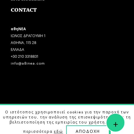
CONTACT
αθηΝΕΑ
ΙΩΝΟΣ ΔΡΑΓΟΥΜΗ 1
ΑΘΗΝΑ, 115 28
ΕΛΛΑΔΑ
+30 210 3318831
info@a8inea.com
COPYRIGHT © 2026 αθηΝΕΑ, ALL RIGHTS RESERVED.
Ο ιστότοπος χρησιμοποιεί cookies για την παροχή των
υπηρεσιών του, την ανάλυση της επισκεψιμότητας και τη
+
DESIGN BY
G DESIGN STUDIO
. DEVELOPED BY
B LABS
.
βελτιστοποίηση της εμπειρίας του χρήστη. Μάθετε
ΑΠΟΔΟΧΗ
περισσότερα
εδώ