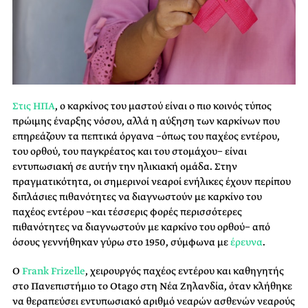
Στις ΗΠΑ
, ο καρκίνος του μαστού είναι ο πιο κοινός τύπος
πρώιμης έναρξης νόσου, αλλά η αύξηση των καρκίνων που
επηρεάζουν τα πεπτικά όργανα −όπως του παχέος εντέρου,
του ορθού, του παγκρέατος και του στομάχου− είναι
εντυπωσιακή σε αυτήν την ηλικιακή ομάδα. Στην
πραγματικότητα, οι σημερινοί νεαροί ενήλικες έχουν περίπου
διπλάσιες πιθανότητες να διαγνωστούν με καρκίνο του
παχέος εντέρου −και τέσσερις φορές περισσότερες
πιθανότητες να διαγνωστούν με καρκίνο του ορθού− από
όσους γεννήθηκαν γύρω στο 1950, σύμφωνα με
έρευνα
.
Ο
Frank Frizelle
, χειρουργός παχέος εντέρου και καθηγητής
στο Πανεπιστήμιο το Otago στη Νέα Ζηλανδία, όταν κλήθηκε
να θεραπεύσει εντυπωσιακό αριθμό νεαρών ασθενών νεαρούς