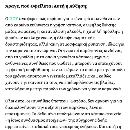
Άραγε, πού Οφείλεται Αυτή η Αύξηση;
Ο
ΠΟΥ
αναφέρει πως περίπου για το ένα τρίτο των θανάτων
από καρκίνο ευθύνεται η χρήση καπνού, ο υψηλός δείκτης
μάζας σώματος, η κατανάλωση αλκοόλ, η χαμηλή πρόσληψη
φρούτων και λαχανικών, η έλλειψη σωματικής
δραστηριότητας, αλλά και η ατμοσφαιρική ρύπανση, ιδίως για
τον καρκίνο του πνεύμονα. Οι γνωστοί παράγοντες κινδύνου,
από τα γονίδια με τα οποία γεννιέται κάποιος μέχρι τις
ανθυγιεινές συνήθειες που υιοθετεί, μπορούν να επιταχύνουν
τη φυσική υποβάθμιση των κυττάρων, τα οποία με την πάροδο
του χρόνου αποκτούν γενετικές μεταλλάξεις και, καθώς
χάνουν την ικανότητά τους να επιδιορθώνουν τις βλάβες,
καταλήγουν με την πάροδο των χρόνων να γίνουν καρκινικά.
Όλοι αυτοί οι «συνήθεις ύποπτοι», ωστόσο, δεν αρκούν για να
δικαιολογήσουν την αύξηση των καρκίνων, λένε οι
επιστήμονες. Τα δεδομένα υποδηλώνουν ότι κάποιο στοιχείο
−ή ίσως συνδυασμός στοιχείων− της σύγχρονης ζωής
αρρωσταίνει σταδιακά τους νεότερους ενήλικες. Και αυτή τη