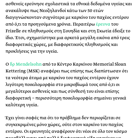
ασθενείς ερεύνησε σχολαστικά τα εθνικά δεδομένα υγείας και
ανακάλυψε πως Νεοζηλανδοί κάτω των 50 ετών
διαγιγνώσκονταν συχνότερα με καρκίνο του παχέος εντέρου
από ό,τι τα προηγούμενα χρόνια. Περαιτέρω
έρευνα
του
Frizelle σε πληθυσμούς στη Σουηδία και στη Σκωτία έδειξε το
ίδιο. Έτσι, σχηματίστηκε μια αρκετά μεγάλη εικόνα από τρεις
διαφορετικές χώρες, με διαφορετικούς πληθυσμούς και
προκλήσεις για την υγεία.
Ο
δρ Mendelsohn
από το Κέντρο Καρκίνου Memorial Sloan
Kettering (MSK) αναφέρει πως επίσης πως διαπίστωσαν ότι
τα νεότερα άτομα με καρκίνο του παχέος εντέρου έχουν
λιγότερη ποικιλομορφία στο μικροβίωμά τους από ό,τι οι
μεγαλύτεροι ασθενείς και πως σύνθεσή του είναι επίσης
διαφορετική − περισσότερη ποικιλομορφία σημαίνει γενικά
καλύτερη υγεία.
Έχει γίνει σαφές πια ότι το πρόβλημα δεν περιορίζεται σε
συγκεκριμένες μόνο χώρες, ούτε στον καρκίνο του παχέος
εντέρου. Οι ερευνητές αναφέρουν ότι νέοι σε όλο τον κόσμο
προσβάλλονται από πολλά διαφορετικά είδη καρκίνου με