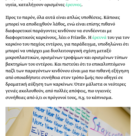
υγεία, καταλήγουν ορισμένες
έρευνες
.
Προς το παρόν, όλα αυτά είναι απλώς υποθέσεις. Κάποιες
μπορεί να αποδειχθούν λάθος, ενώ είναι επίσης πιθανό
διαφορετικοί παράγοντες κινδύνου να συνδέονται με
διαφορετικούς καρκίνους, λέει ο Frizelle. Η
έρευνά
του για τον
καρκίνο του παχέος εντέρου, για παράδειγμα, υποδηλώνει ότι
μπορεί να υπάρχει μια δυσλειτουργική σχέση μεταξύ
μικροπλαστικών, ορισμένων τροφίμων και ορισμένων τύπων
βακτηρίων του εντέρου. Και πιστεύει ότι το επικαλυπτόμενο
παζλ των παραγόντων κινδύνου είναι μια πιο πιθανή εξήγηση
από οποιαδήποτε συνήθεια στον τρόπο ζωής που οδηγεί σε
δραματική αύξηση των καρκίνων. Όταν μάλιστα οι νεότερες
γενιές ακολουθούν, από πολλές απόψεις, πιο υγιεινές
συνήθειες από ό,τι οι πρόγονοί τους, π.χ. το κάπνισμα.