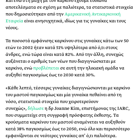
Και ενώ στη μάχη με τον καρκίνο έχουμε ευοίωνα
αποτελέσματα σε σχέση με παλιότερα, τα στατιστικά στοιχεία
που δημοσιεύτηκαν από την
Αμερικανική Αντικαρκινική
Εταιρεία
είναι ανησυχητικά, ιδίως για τις γυναίκες και τους
νέους.
Τα ποσοστά εμφάνισης καρκίνου στις γυναίκες κάτω των 50
ετών το 2002 ήταν κατά 51% υψηλότερα από ό,τι στους
άνδρες, ενώ τώρα είναι κατά 82%. Από την άλλη, συνεχώς
αυξάνεται ο αριθμός των νέων που διαγιγνώσκεται με
καρκίνο, ενώ
προβλέπεται
σε αυτή την ηλικιακή ομάδα να
αυξηθεί παγκοσμίως έως το 2030 κατά 30%.
«Κάθε λεπτό, τέσσερις γυναίκες διαγιγνώσκονται με καρκίνο
του μαστού παγκοσμίως και μία γυναίκα πεθαίνει από τη
νόσο, στατιστικά στοιχεία που χειροτερεύουν
συνεχώς»,
δήλωσε
η δρ Joanne Kim, επιστήμονας της IARC,
που συμμετείχε στη συγγραφή πρόσφατης έκθεσης. Tα
κρούσματα καρκίνου του μαστού αναμένεται να αυξηθούν
κατά 38% παγκοσμίως έως το 2050, ενώ όλο και περισσότερο
εμφανίζονται σε νεότερες γυναίκες απ’ ό,τι παλιότερα.