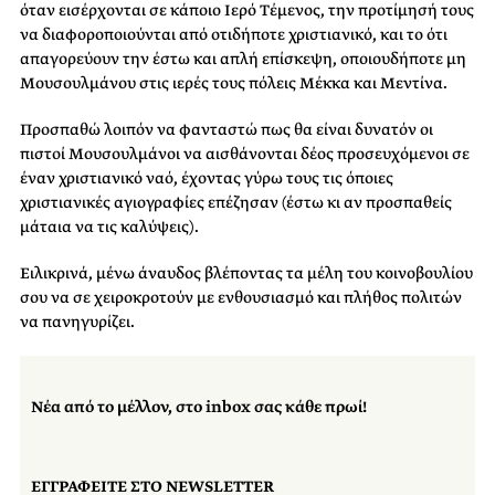
όταν εισέρχονται σε κάποιο Ιερό Τέμενος, την προτίμησή τους
να διαφοροποιούνται από οτιδήποτε χριστιανικό, και το ότι
απαγορεύουν την έστω και απλή επίσκεψη, οποιουδήποτε μη
Μουσουλμάνου στις ιερές τους πόλεις Μέκκα και Μεντίνα.
Προσπαθώ λοιπόν να φανταστώ πως θα είναι δυνατόν οι
πιστοί Μουσουλμάνοι να αισθάνονται δέος προσευχόμενοι σε
έναν χριστιανικό ναό, έχοντας γύρω τους τις όποιες
χριστιανικές αγιογραφίες επέζησαν (έστω κι αν προσπαθείς
μάταια να τις καλύψεις).
Ειλικρινά, μένω άναυδος βλέποντας τα μέλη του κοινοβουλίου
σου να σε χειροκροτούν με ενθουσιασμό και πλήθος πολιτών
να πανηγυρίζει.
Νέα από το μέλλον, στο inbox σας κάθε πρωί!
ΕΓΓΡΑΦΕΙΤΕ ΣΤΟ NEWSLETTER