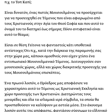
π.χ. το Τοπ Καπί;
Είναι δυνατόν, ένας πιστός Μουσουλμάνος να προσέρχεται
για να προσευχηθεί σε Τέμενος που είναι αφιερωμένο από
τους Χριστιανούς στην Αγία του Θεού Σοφία και που αυτό το
όνομά του το διατηρεί έως σήμερα; Πόσο αντιφατικό είναι
αυτό το θέαμα;
Είσαι σε θέση Γείτονα να φανταστείς κάτι υποθετικά
αντίστοιχο; Ότι π.χ., κατά την διάρκεια της παραμονής σας
στην χώρα μας, κάποιοι ομοεθνείς σου είχαν χτίσει ένα
εντυπωσιακό Μουσουλμανικό Τέμενος. Λειτουργούσε σαν
μουσειακός χώρος, αλλά και χώρος διακριτικής προσευχής για
τους Μουσουλμάνους επισκέπτες.
Ένα πρωινό λοιπόν, ο Πρόεδρος μας αποφάσισε να
χαρακτηρίσει αυτό το Τέμενος ως Χριστιανική Εκκλησία και
χώρο προσευχής των Χριστιανών. Διατηρώντας τους
μιναρέδες και όλα τα ισλαμικά ιερά σύμβολα, τα οποία θα
προσπαθούσαν να καλύψουν με αστεία μέσα. Στο άκουσμα
λοιπόν αυτής της απόφασης, φαντάσου σύσσωμο το ελληνικό