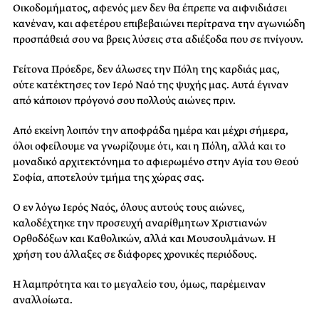
Οικοδομήματος, αφενός μεν δεν θα έπρεπε να αιφνιδιάσει
κανέναν, και αφετέρου επιβεβαιώνει περίτρανα την αγωνιώδη
προσπάθειά σου να βρεις λύσεις στα αδιέξοδα που σε πνίγουν.
Γείτονα Πρόεδρε, δεν άλωσες την Πόλη της καρδιάς μας,
ούτε κατέκτησες τον Ιερό Ναό της ψυχής μας. Αυτά έγιναν
από κάποιον πρόγονό σου πολλούς αιώνες πριν.
Από εκείνη λοιπόν την αποφράδα ημέρα και μέχρι σήμερα,
όλοι οφείλουμε να γνωρίζουμε ότι, και η Πόλη, αλλά και το
μοναδικό αρχιτεκτόνημα το αφιερωμένο στην Αγία του Θεού
Σοφία, αποτελούν τμήμα της χώρας σας.
Ο εν λόγω Ιερός Ναός, όλους αυτούς τους αιώνες,
καλοδέχτηκε την προσευχή αναρίθμητων Χριστιανών
Ορθοδόξων και Καθολικών, αλλά και Μουσουλμάνων. Η
χρήση του άλλαξες σε διάφορες χρονικές περιόδους.
Η λαμπρότητα και το μεγαλείο του, όμως, παρέμειναν
αναλλοίωτα.