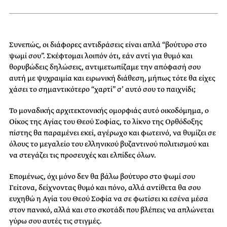
Συνεπώς, οι διάφορες αντιδράσεις είναι απλά “βούτυρο στο
ψωμί σου”. Σκέφτομαι λοιπόν ότι, εάν αντί για θυμό και
θορυβώδεις δηλώσεις, αντιμετωπίζαμε την απόφασή σου
αυτή με ψυχραιμία και ειρωνική διάθεση, μήπως τότε θα είχες
χάσει το σημαντικότερο “χαρτί” σ’ αυτό σου το παιχνίδι;
Το μοναδικής αρχιτεκτονικής ομορφιάς αυτό οικοδόμημα, ο
Οίκος της Αγίας του Θεού Σοφίας, το λίκνο της Ορθόδοξης
πίστης θα παραμένει εκεί, αγέρωχο και φωτεινό, να θυμίζει σε
όλους το μεγαλείο του ελληνικού βυζαντινού πολιτισμού και
να στεγάζει τις προσευχές και ελπίδες όλων.
Επομένως, όχι μόνο δεν θα βάλω βούτυρο στο ψωμί σου
Γείτονα, δείχνοντας θυμό και πόνο, αλλά αντίθετα θα σου
ευχηθώ η Αγία του Θεού Σοφία να σε φωτίσει κι εσένα μέσα
στον πανικό, αλλά και στο σκοτάδι που βλέπεις να απλώνεται
γύρω σου αυτές τις στιγμές.