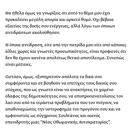
Θα ήθελα όμως να γνωρίζεις ότι αυτό το θέμα μου έχει
προκαλέσει μεγάλη απορία και αρκετό θυμό. Όχι βέβαια
εξαιτίας της δικής σου ενέργειας, αλλά λόγω των όποιων
αντιδράσεων ακολούθησαν.
Η όποια αντίδραση, είτε από την πατρίδα μου είτε από κάποιες
άλλες χώρες και γνωστές προσωπικότητες, είναι προφανές ότι
δεν θα έχουν κανένα απολύτως θετικό αποτέλεσμα. Συνεπώς
είναι μάταιες.
Ωστόσο, όμως. εξυπηρετούν απόλυτα τα δικά σου
συμφέροντα και σε βοηθούν να επιτύχεις τους δικούς σου
στόχους, που ως γνωστό είναι να ανακτήσεις το χαμένο
έδαφος της δημοτικότητας σου, να αποπροσανατολίσεις τον
λαό σου από τα τεράστια προβλήματα που τον πνίγουν, να
αποδυναμώσεις την υστεροφημία του προγόνου σου και να
εμφανιστείς ως σύγχρονος Σουλτάνος και ικανός
επανιδρυτής μιας “Νέας Οθωμανικής Αυτοκρατορίας”.