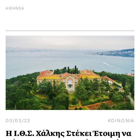
ΑΘΗΝΕΑ
03/03/22
ΚΟΙΝΩΝΙΑ
Η Ι.Θ.Σ. Χάλκης Στέκει Έτοιμη να