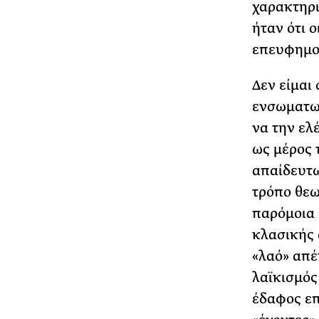
χαρακτηρι
ήταν ότι 
επευφημο
Δεν είμαι
ενσωματωμ
να την ελέ
ως μέρος 
απαίδευτ
τρόπο θεω
παρόμοια 
κλασικής 
«λαό» απέ
λαϊκισμός
έδαφος επ