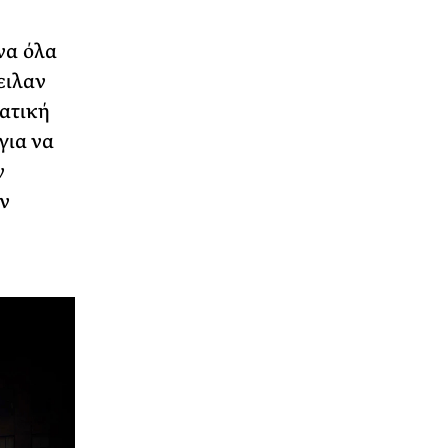
να όλα
ειλαν
ατική
για να
ν
ν