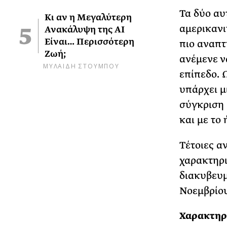
Τα δύο αυ
Κι αν η Μεγαλύτερη
αμερικανι
Ανακάλυψη της AI
Είναι… Περισσότερη
πιο αναπτ
Ζωή;
ανέμενε ν
ΜΥΛΑΙΔΗ ΣΤΟΥΜΠΟΥ
επίπεδο. 
υπάρχει μ
σύγκριση 
και με το 
Τέτοιες α
χαρακτηρι
διακυβευμ
Νοεμβρίου
Χαρακτηρ