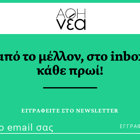
από το μέλλον, στο inbo
ρικανικές Eκλογές |
κάθε πρωί!
νωνία και Διακυβεύ
 ΓΟΥΣΕΤΗΣ
ΕΓΓPΑΦΕΙΤΕ ΣΤΟ NEWSLETTER