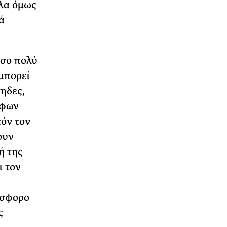
όλα όμως
ά
όσο πολύ
μπορεί
τηδες,
ήφων
όν τον
ουν
ή της
ι τον
όσφορο
ς