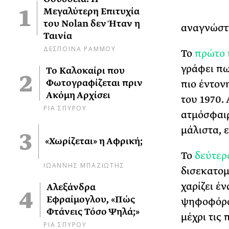
Μεγαλύτερη Επιτυχία
του Nolan δεν Ήταν η
αναγνώστη
Ταινία
ΔΕΣΠΟΙΝΑ ΡΑΜΜΟΥ
Το
πρώτο 
γράφει πω
Το Καλοκαίρι που
Φωτογραφίζεται πριν
πιο έντον
Ακόμη Αρχίσει
του 1970. 
ΡΙΑ ΣΠΥΡΟΥ
ατμόσφαιρ
μάλιστα, 
«Χωρίζεται» η Αφρική;
Το
δεύτερ
ΙΩΑΝΝΗΣ ΜΠΑΖΙΩΤΗΣ
δισεκατομ
χαρίζει έ
Αλεξάνδρα
Εφραίμογλου, «Πώς
ψηφοφόρου
Φτάνεις Τόσο Ψηλά;»
μέχρι τις
ΡΙΑ ΣΠΥΡΟΥ