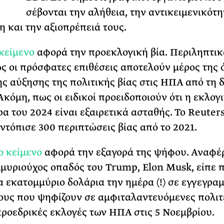
σέβονται την αλήθεια, την αντικειμενικότη
ΡΙΑ ΣΠΥΡΟΥ
 και την αξιοπρέπειά τους.
κείμενο
αφορά την προεκλογική βία. Περιληπτικ
ς οι πρόσφατες επιθέσεις αποτελούν μέρος της 
ης αύξησης της πολιτικής βίας στις ΗΠΑ από τη 
Ακόμη, πως οι ειδικοί προειδοποιούν ότι η εκλογ
α του 2024 είναι εξαιρετικά ασταθής. Το Reuters
εντόπισε 300 περιπτώσεις βίας από το 2021.
ο κείμενο
αφορά την εξαγορά της ψήφου. Αναφέρε
μυριούχος οπαδός του Trump, Elon Musk, είπε 
να εκατομμύριο δολάρια την ημέρα (!) σε εγγεγρα
ς που ψηφίζουν σε αμφιταλαντευόμενες πολιτ
 προεδρικές εκλογές των ΗΠΑ στις 5 Νοεμβρίου.