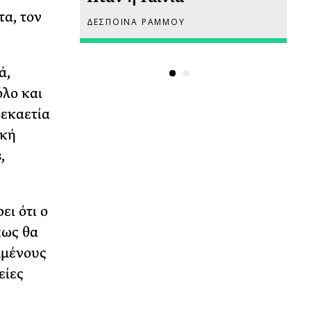
τα, τον
ΔΕΣΠΟΙΝΑ ΡΑΜΜΟΥ
ΡΙ
ά,
όλο και
δεκαετία
ική
,
ι ότι ο
πως θα
μμένους
είες