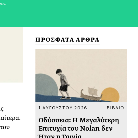
νων.
ΠΡΟΣΦΑΤΑ ΑΡΘΡΑ
ΚΟΙΝΩΝΙΑ
1 ΑΥΓΟΥΣΤΟΥ 2026
ΒΙΒΛΙΟ
31
ις
αίτερα.
υ
Οδύσσεια: Η Μεγαλύτερη
Το
 του
 πριν
Επιτυχία του Nolan δεν
Φω
Ήταν η Ταινία
Ακ