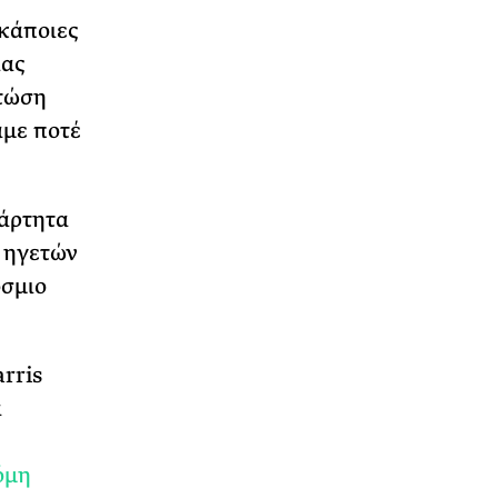
κάποιες
ιας
πτώση
αμε ποτέ
άρτητα
ν ηγετών
σμιο
rris
α
όμη