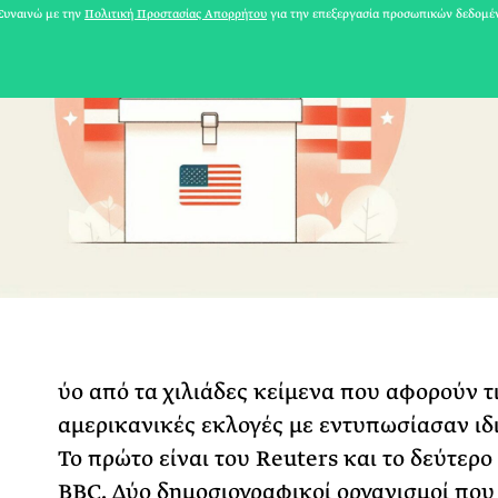
υναινώ με την
Πολιτική Προστασίας Απορρήτου
για την επεξεργασία προσωπικών δεδομέ
Δ
31 ΙΟΥΛΙΟΥ 2026
ύο από τα χιλιάδες κείμενα που αφορούν τ
αμερικανικές εκλογές με εντυπωσίασαν ιδι
Το Καλοκαίρι πο
Το πρώτο είναι του Reuters και το δεύτερο
Φωτογραφίζεται
BBC. Δύο δημοσιογραφικοί οργανισμοί που
Ακόμη Αρχίσει