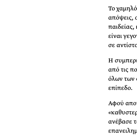
Το χαμηλό
απόψεις, 
παιδείας,
είναι γεγ
σε αντίστο
Η συμπερ
από τις πο
όλων των
επίπεδο.
Αφού αποκ
«καθυστερ
ανέβασε τ
επανειλη