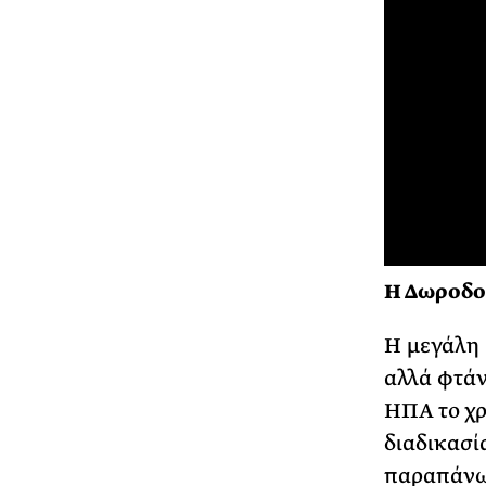
Η Δωροδο
Η μεγάλη 
αλλά φτάν
ΗΠΑ το χρ
διαδικασία
παραπάνω 