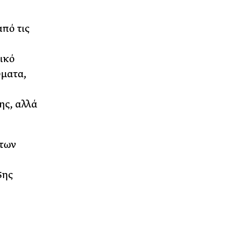
από τις
ικό
ύματα,
ης, αλλά
 των
5ης