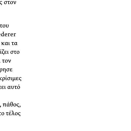
ς στον
 του
ederer
 και τα
ζει στο
ι τον
έρησε
κρίσιμες
πει αυτό
, πάθος,
το τέλος