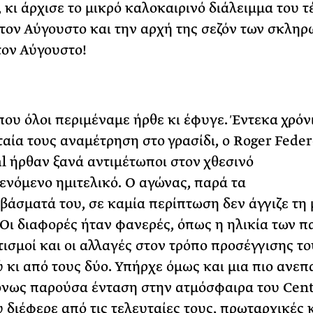
 κι άρχισε το μικρό καλοκαιρινό διάλειμμα του τέ
τον Αύγουστο και την αρχή της σεζόν των σκληρ
ον Αύγουστο!
που όλοι περιμέναμε ήρθε κι έφυγε. Έντεκα χρόν
ταία τους αναμέτρηση στο γρασίδι, ο Roger Feder
l ήρθαν ξανά αντιμέτωποι στον χθεσινό
νόμενο ημιτελικό. Ο αγώνας, παρά τα
άσματά του, σε καμία περίπτωση δεν άγγιζε τη 
 Οι διαφορές ήταν φανερές, όπως η ηλικία των π
τισμοί και οι αλλαγές στον τρόπο προσέγγισης το
ύ κι από τους δύο. Υπήρχε όμως και μια πιο ανεπ
νως παρούσα ένταση στην ατμόσφαιρα του Cent
υ διέφερε από τις τελευταίες τους, πρωταρχικές 