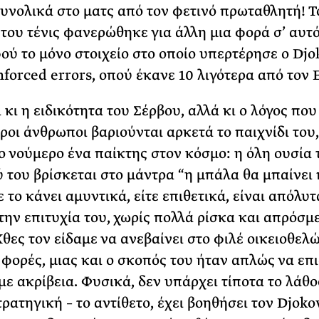
υνολικά στο ματς από τον φετινό πρωταθλητή! Τ
του τένις φανερώθηκε για άλλη μια φορά σ’ αυτό
φού το μόνο στοιχείο στο οποίο υπερτέρησε ο Djo
nforced errors, οπού έκανε 10 λιγότερα από τον 
 κι η ειδικότητα του Σέρβου, αλλά κι ο λόγος που
ροι άνθρωποι βαριούνται αρκετά το παιχνίδι του
 ο νούμερο ένα παίκτης στον κόσμο: η όλη ουσία 
ύ του βρίσκεται στο μάντρα “η μπάλα θα μπαίνει
ε το κάνει αμυντικά, είτε επιθετικά, είναι απόλυτ
την επιτυχία του, χωρίς πολλά ρίσκα και απρόσμ
Χθες τον είδαμε να ανεβαίνει στο φιλέ οικειοθελ
 φορές, μιας και ο σκοπός του ήταν απλώς να επ
με ακρίβεια. Φυσικά, δεν υπάρχει τίποτα το λάθο
ρατηγική – το αντίθετο, έχει βοηθήσει τον Djoko