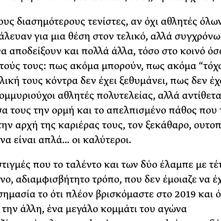
ους διασημότερους τενίστες, αν όχι αθλητές όλω
άλευαν για μια θέση στον τελικό, αλλά συγχρόνω
α αποδείξουν και πολλά άλλα, τόσο στο κοινό όσ
τούς τους: πως ακόμα μπορούν, πως ακόμα “το΄χ
λική τους κόντρα δεν έχει ξεθυμάνει, πως δεν έ
τομμυριούχοι αθλητές πολυτελείας, αλλά αντίθετ
α τους την ορμή και το απελπισμένο πάθος που 
ην αρχή της καριέρας τους, τον ξεκάθαρο, ουτοπ
 να είναι απλά… οι καλύτεροι.
τιγμές που το ταλέντο και των δύο έλαμπε με τέ
νο, αδιαμφισβήτητο τρόπο, που δεν έμοιαζε να έ
 σημασία το ότι πλέον βρισκόμαστε στο 2019 και ό
 την άλλη, ένα μεγάλο κομμάτι του αγώνα