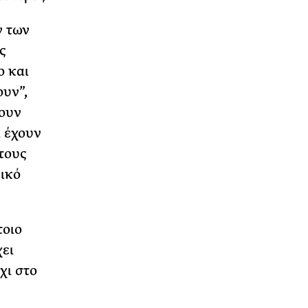
ν των
ς
ο και
ουν”,
χουν
α έχουν
τους
ικό
τοιο
χει
χι στο