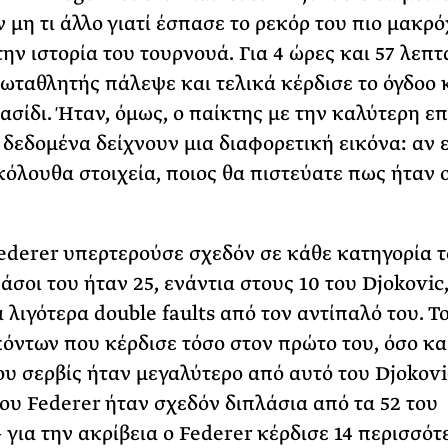
αν μη τι άλλο γιατί έσπασε το ρεκόρ του πιο μακρ
ΡΙΑ ΣΠΥΡΟΥ
ην ιστορία του τουρνουά. Για 4 ώρες και 57 λεπτά
ωταθλητής πάλεψε και τελικά κέρδισε το όγδοο
ρασίδι. Ήταν, όμως, ο παίκτης με την καλύτερη ε
 δεδομένα δείχνουν μια διαφορετική εικόνα: αν 
κόλουθα στοιχεία, ποιος θα πιστεύατε πως ήταν 
ederer υπερτερούσε σχεδόν σε κάθε κατηγορία 
άσοι του ήταν 25, ενάντια στους 10 του Djokovic
 λιγότερα double faults από τον αντίπαλό του. Τ
όντων που κέρδισε τόσο στον πρώτο του, όσο κα
ου σερβίς ήταν μεγαλύτερο από αυτό του Djokovi
ου Federer ήταν σχεδόν διπλάσια από τα 52 του
– για την ακρίβεια ο Federer κέρδισε 14 περισσότ