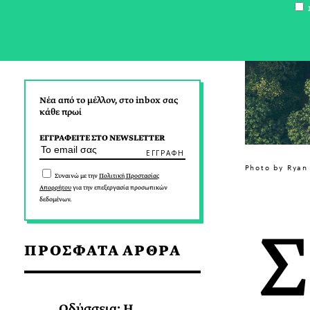
Σ
Νέα από το μέλλον, στο inbox σας
κάθε πρωί
ΕΓΓΡΑΦΕΙΤΕ ΣΤΟ NEWSLETTER
Photo by Ryan
Συναινώ με την
Πολιτική Προστασίας
Απορρήτου
για την επεξεργασία προσωπικών
δεδομένων.
Σ
ΠΡΟΣΦΑΤΑ ΑΡΘΡΑ
Οδύσσεια: Η