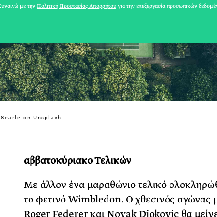
υναινώ με την
Πολιτική Προστασίας Απορρήτου
για την επεξεργασία προσωπικών δεδομέ
 Searle on Unsplash
αββατοκύριακο Τελικών
31 ΙΟΥΛΙΟΥ 2026
Με άλλον ένα μαραθώνιο τελικό ολοκληρώ
Το Καλοκαίρι πο
το φετινό Wimbledon. Ο χθεσινός αγώνας 
Φωτογραφίζεται
Roger Federer και Novak Djokovic θα μείνε
Ακόμη Αρχίσει