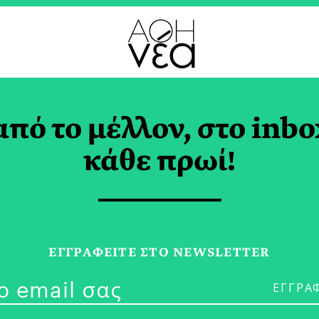
από το μέλλον, στο inbo
ημερινή Ανταπόκρι
κάθε πρωί!
 το Wimbledon
 ΔΙΑΚΑΚΗ
ΕΓΓPΑΦΕΙΤΕ ΣΤΟ NEWSLETTER