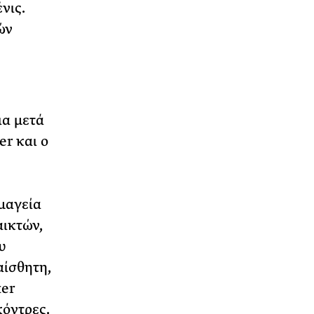
νις.
ών
ια μετά
er και ο
μαγεία
αικτών,
υ
αίσθητη,
er
κόντρες.