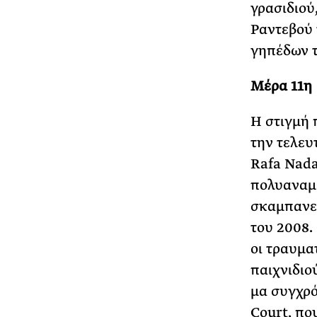
γρασιδιού,
Ραντεβού 
γηπέδων τ
Μέρα 11η
Η στιγμή 
την τελευ
Rafa Nada
πολυαναμε
σκαμπανεβ
του 2008.
οι τραυμα
παιχνιδιο
μα συγχρό
Court, πο