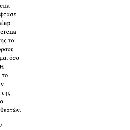
rena
έφτασε
alep
Serena
ης το
ορους
μα, όσο
 Η
 το
αν
 της
το
θεατών.
υ