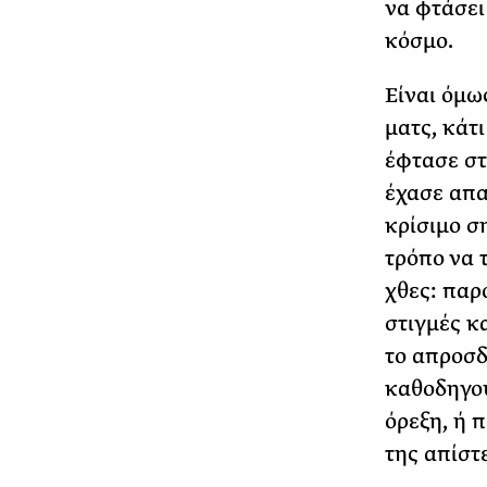
να φτάσει
κόσμο.
Είναι όμω
ματς, κάτ
έφτασε στ
έχασε απα
κρίσιμο ση
τρόπο να 
χθες: παρ
στιγμές κ
το απροσδ
καθοδηγού
όρεξη, ή π
της απίστ