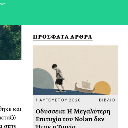
νων.
ΠΡΟΣΦΑΤΑ ΑΡΘΡΑ
ΚΟΙΝΩΝΙΑ
1 ΑΥΓΟΥΣΤΟΥ 2026
ΒΙΒΛΙΟ
31
θηκε και
υ
Οδύσσεια: Η Μεγαλύτερη
Το
μεταξύ
 πριν
Επιτυχία του Nolan δεν
Φω
ι στην
Ήταν η Ταινία
Ακ