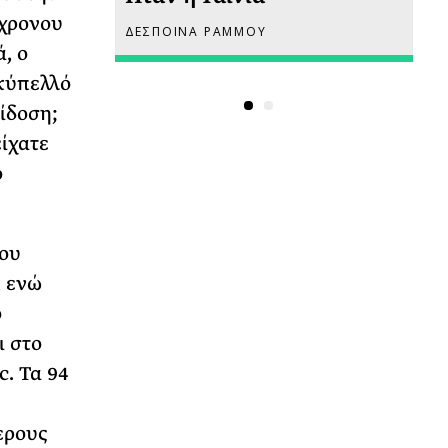
όχρονου
ΔΕΣΠΟΙΝΑ ΡΑΜΜΟΥ
ΡΙ
, ο
 κύπελλό
πίδοση;
είχατε
ο
του
, ενώ
ο
ι στο
c. Τα 94
ερους