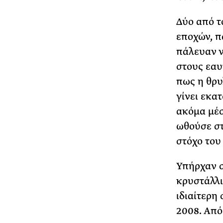
Δύο από τ
εποχών, π
πάλευαν ν
στους εαυ
πως η θρυ
γίνει εκα
ακόμα μέσ
ωθούσε στ
στόχο του
Υπήρχαν σ
κρυστάλλι
ιδιαίτερη
2008. Από