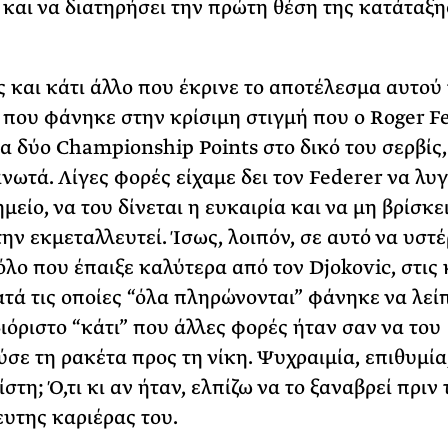
 και να διατηρήσει την πρώτη θέση της κατάταξη
ς και κάτι άλλο που έκρινε το αποτέλεσμα αυτού
ι που φάνηκε στην κρίσιμη στιγμή που ο Roger F
α δύο Championship Points στο δικό του σερβίς,
νωτά. Λίγες φορές είχαμε δει τον Federer να λυγί
μείο, να του δίνεται η ευκαιρία και να μη βρίσκε
την εκμεταλλευτεί. Ίσως, λοιπόν, σε αυτό να υστ
όλο που έπαιξε καλύτερα από τον Djokovic, στις 
ατά τις οποίες “όλα πληρώνονται” φάνηκε να λεί
ιόριστο “κάτι” που άλλες φορές ήταν σαν να του
σε τη ρακέτα προς τη νίκη. Ψυχραιμία, επιθυμία
ίστη; Ό,τι κι αν ήταν, ελπίζω να το ξαναβρεί πριν 
ευτης καριέρας του.