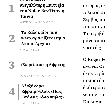
ιστορία, 
Μεγαλύτερη Επιτυχία
του Nolan δεν Ήταν η
τελικού στ
Ταινία
Σέρβος πρ
ΔΕΣΠΟΙΝΑ ΡΑΜΜΟΥ
του στο γ
Το Καλοκαίρι που
Τα ακριβή
Φωτογραφίζεται πριν
μόνο τα α
Ακόμη Αρχίσει
νικητής;
ΡΙΑ ΣΠΥΡΟΥ
Ο Roger F
«Χωρίζεται» η Αφρική;
αγώνα. Οι 
έκανε τρία
ΙΩΑΝΝΗΣ ΜΠΑΖΙΩΤΗΣ
ποσοστό π
Αλεξάνδρα
δεύτερό τ
Εφραίμογλου, «Πώς
winners τ
Φτάνεις Τόσο Ψηλά;»
Djokovic 
ΡΙΑ ΣΠΥΡΟΥ