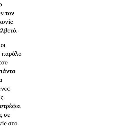
ο
ν τον
kovic
Ελβετό.
 οι
, παρόλο
του
 πάντα
α
ενες
ώς
ιστρέφει
ς σε
vic στο