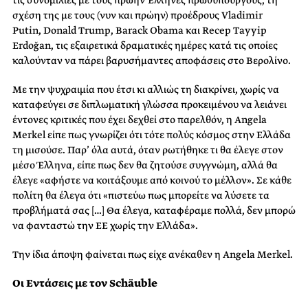
σχέση της με τους (νυν και πρώην) προέδρους Vladimir
Putin, Donald Trump, Barack Obama και Recep Tayyip
Erdoğan, τις εξαιρετικά δραματικές ημέρες κατά τις οποίες
καλούνταν να πάρει βαρυσήμαντες αποφάσεις στο Βερολίνο.
Με την ψυχραιμία που έτσι κι αλλιώς τη διακρίνει, χωρίς να
καταφεύγει σε διπλωματική γλώσσα προκειμένου να λειάνει
έντονες κριτικές που έχει δεχθεί στο παρελθόν, η Angela
Merkel είπε πως γνωρίζει ότι τότε πολύς κόσμος στην Ελλάδα
τη μισούσε. Παρ’ όλα αυτά, όταν ρωτήθηκε τι θα έλεγε στον
μέσο Έλληνα, είπε πως δεν θα ζητούσε συγγνώμη, αλλά θα
έλεγε «αφήστε να κοιτάξουμε από κοινού το μέλλον». Σε κάθε
πολίτη θα έλεγα ότι «πιστεύω πως μπορείτε να λύσετε τα
προβλήματά σας […] Θα έλεγα, καταφέραμε πολλά, δεν μπορώ
να φανταστώ την ΕΕ χωρίς την Ελλάδα».
Την ίδια άποψη φαίνεται πως είχε ανέκαθεν η Angela Merkel.
Οι Εντάσεις με τον Schäuble