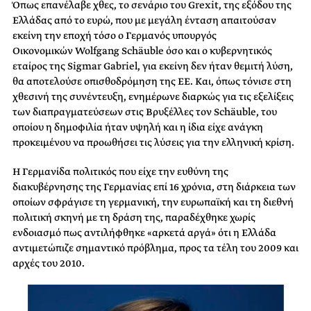
Όπως επανέλαβε χθες, το σενάριο του Grexit, της εξόδου της
Ελλάδας από το ευρώ, που με μεγάλη ένταση απαιτούσαν
εκείνη την εποχή τόσο ο Γερμανός υπουργός
Οικονομικών Wolfgang Schäuble όσο και ο κυβερνητικός
εταίρος της Sigmar Gabriel, για εκείνη δεν ήταν θεμιτή λύση,
θα αποτελούσε οπισθοδρόμηση της ΕΕ. Και, όπως τόνισε στη
χθεσινή της συνέντευξη, ενημέρωνε διαρκώς για τις εξελίξεις
των διαπραγματεύσεων στις Βρυξέλλες τον Schäuble, του
οποίου η δημοφιλία ήταν υψηλή και η ίδια είχε ανάγκη
προκειμένου να προωθήσει τις λύσεις για την ελληνική κρίση.
Η Γερμανίδα πολιτικός που είχε την ευθύνη της
διακυβέρνησης της Γερμανίας επί 16 χρόνια, στη διάρκεια των
οποίων σφράγισε τη γερμανική, την ευρωπαϊκή και τη διεθνή
πολιτική σκηνή με τη δράση της, παραδέχθηκε χωρίς
ενδοιασμό πως αντιλήφθηκε «αρκετά αργά» ότι η Ελλάδα
αντιμετώπιζε σημαντικό πρόβλημα, προς τα τέλη του 2009 και
αρχές του 2010.