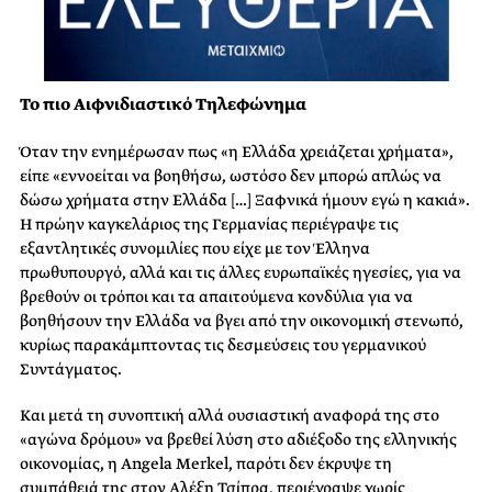
Το πιο Αιφνιδιαστικό Τηλεφώνημα
Όταν την ενημέρωσαν πως «η Ελλάδα χρειάζεται χρήματα»,
είπε «εννοείται να βοηθήσω, ωστόσο δεν μπορώ απλώς να
δώσω χρήματα στην Ελλάδα […] Ξαφνικά ήμουν εγώ η κακιά».
Η πρώην καγκελάριος της Γερμανίας περιέγραψε τις
εξαντλητικές συνομιλίες που είχε με τον Έλληνα
πρωθυπουργό, αλλά και τις άλλες ευρωπαϊκές ηγεσίες, για να
βρεθούν οι τρόποι και τα απαιτούμενα κονδύλια για να
βοηθήσουν την Ελλάδα να βγει από την οικονομική στενωπό,
κυρίως παρακάμπτοντας τις δεσμεύσεις του γερμανικού
Συντάγματος.
Και μετά τη συνοπτική αλλά ουσιαστική αναφορά της στο
«αγώνα δρόμου» να βρεθεί λύση στο αδιέξοδο της ελληνικής
οικονομίας, η Angela Merkel, παρότι δεν έκρυψε τη
συμπάθειά της στον Αλέξη Τσίπρα, περιέγραψε χωρίς