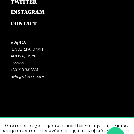
TWITTER
INSTAGRAM
CONTACT
αθηΝΕΑ
ΙΩΝΟΣ ΔΡΑΓΟΥΜΗ 1
ΑΘΗΝΑ, 115 28
ΕΛΛΑΔΑ
+30 210 3318831
info@a8inea.com
COPYRIGHT © 2026 αθηΝΕΑ, ALL RIGHTS RESERVED.
Ο ιστότοπος χρησιμοποιεί cookies για την παροχή των
υπηρεσιών του, την ανάλυση της επισκεψιμότητας και τη
DESIGN BY
G DESIGN STUDIO
. DEVELOPED BY
B LABS
.