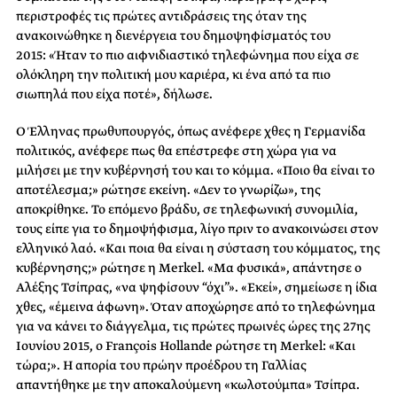
περιστροφές τις πρώτες αντιδράσεις της όταν της
ανακοινώθηκε η διενέργεια του δημοψηφίσματός του
2015: «Ήταν το πιο αιφνιδιαστικό τηλεφώνημα που είχα σε
ολόκληρη την πολιτική μου καριέρα, κι ένα από τα πιο
σιωπηλά που είχα ποτέ», δήλωσε.
Ο Έλληνας πρωθυπουργός, όπως ανέφερε χθες η Γερμανίδα
πολιτικός, ανέφερε πως θα επέστρεφε στη χώρα για να
μιλήσει με την κυβέρνησή του και το κόμμα. «Ποιο θα είναι το
αποτέλεσμα;» ρώτησε εκείνη. «Δεν το γνωρίζω», της
αποκρίθηκε. Το επόμενο βράδυ, σε τηλεφωνική συνομιλία,
τους είπε για το δημοψήφισμα, λίγο πριν το ανακοινώσει στον
ελληνικό λαό. «Και ποια θα είναι η σύσταση του κόμματος, της
κυβέρνησης;» ρώτησε η Merkel. «Μα φυσικά», απάντησε ο
Αλέξης Τσίπρας, «να ψηφίσουν “όχι”». «Εκεί», σημείωσε η ίδια
χθες, «έμεινα άφωνη». Όταν αποχώρησε από το τηλεφώνημα
για να κάνει το διάγγελμα, τις πρώτες πρωινές ώρες της 27ης
Ιουνίου 2015, ο François Hollande ρώτησε τη Merkel: «Και
τώρα;». Η απορία του πρώην προέδρου τη Γαλλίας
απαντήθηκε με την αποκαλούμενη «κωλοτούμπα» Τσίπρα.