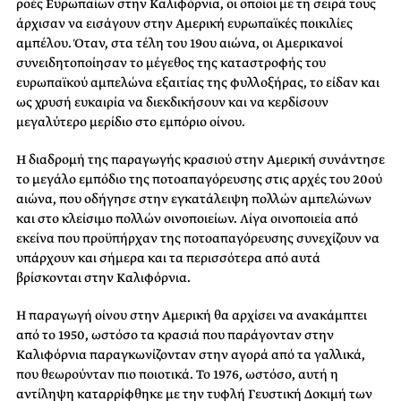
ροές Ευρωπαίων στην Καλιφόρνια, οι οποίοι με τη σειρά τους
άρχισαν να εισάγουν στην Αμερική ευρωπαϊκές ποικιλίες
αμπέλου. Όταν, στα τέλη του 19ου αιώνα, οι Αμερικανοί
συνειδητοποίησαν το μέγεθος της καταστροφής του
ευρωπαϊκού αμπελώνα εξαιτίας της φυλλοξήρας, το είδαν και
ως χρυσή ευκαιρία να διεκδικήσουν και να κερδίσουν
μεγαλύτερο μερίδιο στο εμπόριο οίνου.
Η διαδρομή της παραγωγής κρασιού στην Αμερική συνάντησε
το μεγάλο εμπόδιο της ποτοαπαγόρευσης στις αρχές του 20ού
αιώνα, που οδήγησε στην εγκατάλειψη πολλών αμπελώνων
και στο κλείσιμο πολλών οινοποιείων. Λίγα οινοποιεία από
εκείνα που προϋπήρχαν της ποτοαπαγόρευσης συνεχίζουν να
υπάρχουν και σήμερα και τα περισσότερα από αυτά
βρίσκονται στην Καλιφόρνια.
Η παραγωγή οίνου στην Αμερική θα αρχίσει να ανακάμπτει
από το 1950, ωστόσο τα κρασιά που παράγονταν στην
Καλιφόρνια παραγκωνίζονταν στην αγορά από τα γαλλικά,
που θεωρούνταν πιο ποιοτικά. Το 1976, ωστόσο, αυτή η
αντίληψη καταρρίφθηκε με την τυφλή Γευστική Δοκιμή των