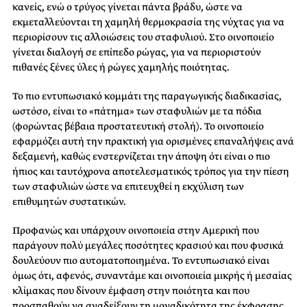
κανείς, ενώ ο τρύγος γίνεται πάντα βράδυ, ώστε να
εκμεταλλεύονται τη χαμηλή θερμοκρασία της νύχτας για να
περιορίσουν τις αλλοιώσεις του σταφυλιού. Στο οινοποιείο
γίνεται διαλογή σε επίπεδο ρώγας, για να περιοριστούν
πιθανές ξένες ύλες ή ρώγες χαμηλής ποιότητας.
Το πιο εντυπωσιακό κομμάτι της παραγωγικής διαδικασίας,
ωστόσο, είναι το «πάτημα» των σταφυλιών με τα πόδια
(φορώντας βέβαια προστατευτική στολή). Το οινοποιείο
εφαρμόζει αυτή την πρακτική για ορισμένες επαναλήψεις ανά
δεξαμενή, καθώς ενστερνίζεται την άποψη ότι είναι ο πιο
ήπιος και ταυτόχρονα αποτελεσματικός τρόπος για την πίεση
των σταφυλιών ώστε να επιτευχθεί η εκχύλιση των
επιθυμητών συστατικών.
Προφανώς και υπάρχουν οινοποιεία στην Αμερική που
παράγουν πολύ μεγάλες ποσότητες κρασιού και που φυσικά
δουλεύουν πιο αυτοματοποιημένα. Το εντυπωσιακό είναι
όμως ότι, αφενός, συναντάμε και οινοποιεία μικρής ή μεσαίας
κλίμακας που δίνουν έμφαση στην ποιότητα και που
προσπαθούν να αναδείξουν τη μοναδικότητα της έκφρασης