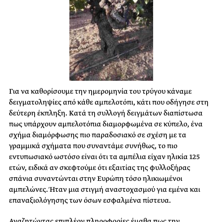
Για να καθορίσουμε την ημερομηνία του τρύγου κάναμε
δειγματοληψίες από κάθε αμπελοτόπι, κάτι που οδήγησε στη
δεύτερη έκπληξη. Κατά τη συλλογή δειγμάτων διαπίστωσα
πως υπάρχουν αμπελοτόπια διαμορφωμένα σε κύπελο, ένα
σχήμα διαμόρφωσης πιο παραδοσιακό σε σχέση με τα
γραμμικά σχήματα που συναντάμε συνήθως, το πιο
εντυπωσιακό ωστόσο είναι ότι τα αμπέλια είχαν ηλικία 125
ετών, ειδικά αν σκεφτούμε ότι εξαιτίας της φυλλοξήρας
σπάνια συναντώνται στην Ευρώπη τόσο ηλικιωμένοι
αμπελώνες. Ήταν μια στιγμή αναστοχασμού για εμένα και
επαναξιολόγησης των όσων εσφαλμένα πίστευα.
Αναζητώντας επιπλέον πληροφορίες έμαθα πως την