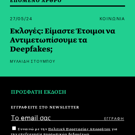
ΕΠΟΜΕΝΟ ΑΡΘΡΟ
27/05/24
ΚΟΙΝΩΝΙΑ
Εκλογές: Είμαστε Έτοιμοι να
Αντιμετωπίσουμε τα
Deepfakes;
ΜΥΛΑΙΔΗ ΣΤΟΥΜΠΟΥ
ΠΡΟΣΦΑΤΗ ΕΚΔΟΣΗ
ΕΓΓΡΑΦΕΙΤΕ ΣΤΟ NEWSLETTER
Συναινώ με την
Πολιτική Προστασίας Απορρήτου
για
την επεξεργασία προσωπικών δεδομένων.