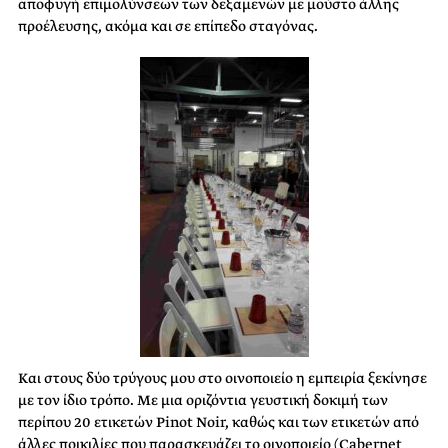
αποφυγή επιμολύνσεων των δεξαμενών με μούστο άλλης
προέλευσης, ακόμα και σε επίπεδο σταγόνας.
Και στους δύο τρύγους μου στο οινοποιείο η εμπειρία ξεκίνησε
με τον ίδιο τρόπο. Με μια οριζόντια γευστική δοκιμή των
περίπου 20 ετικετών Pinot Νoir, καθώς και των ετικετών από
άλλες ποικιλίες που παρασκευάζει το οινοποιείο (Cabernet