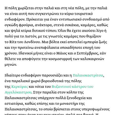
Η πόλη χωρίζεται στην παλιά και στη νέα πόλη, με την παλιά
να είναι αυτή που συγκεντρώνει το κύριο τουριστικό
ενδιαφέρον. Πρόκειται για έναν εντυπωσιακό συνδυασμό από
ογκώδη φρούρια, ανάκτορα, στενά σοκάκια, καμάρες, καθώς
και ψηλά κτίρια δυτικού τύπου. Όλοι θα έχετε ακούσει λίγο ή
πολύ για το Λιστόν, με τις γνωστές καμάρες που θυμίζουν
το
Ritz
του Λονδίνου. Μια βόλτα εκεί αποτελεί εμπειρία ζωής
και την προτείνω ανεπιφύλακτα οποιαδήποτε εποχή του
χρόνου.
Ιδανικοί μήνες είναι ο Μάιος και ο Σεπτέμβριος, εάν
θέλετε να αποφύγετε την κοσμοσυρροή των καλοκαιρινών
μηνών.
Ιδιαίτερο ενδιαφέρον παρουσιάζει και η
Παλαιοκαστρίτσα
,
ένα παραλιακό χωριό βορειοδυτικά της πόλης
της
Κερκύρας
και νότια του
Βυζαντινού κάστρου του
Αγγελόκαστρου
. Στην παραλία στον κόλπο της
Παλαιοκαστρίτσας υπάρχουν πολλά ξενοδοχεία και
εστιατόρια, καθώς επίσης και το μοναστήρι της
Παλαιοκαστρίτσας, το οποίο βρίσκεται στους υπερυψωμένους
κήπους στην άκρη του ακρωτηρίου, ψηλά στα βουνά. Η