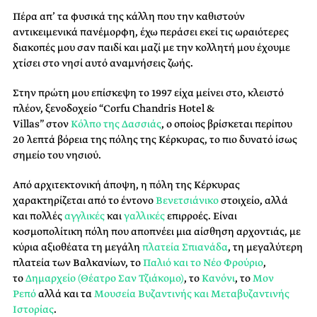
Πέρα απ’ τα φυσικά της κάλλη που την καθιστούν
αντικειμενικά πανέμορφη, έχω περάσει εκεί τις ωραιότερες
διακοπές μου σαν παιδί και μαζί με την κολλητή μου έχουμε
χτίσει στο νησί αυτό αναμνήσεις ζωής.
Στην πρώτη μου επίσκεψη το 1997 είχα μείνει στο, κλειστό
πλέον, ξενοδοχείο
“Corfu Chandris Hotel &
Villas”
στον
Κόλπο της Δασσιάς
, ο οποίος βρίσκεται περίπου
20 λεπτά βόρεια της πόλης της Κέρκυρας, το πιο δυνατό ίσως
σημείο του νησιού.
Από αρχιτεκτονική άποψη, η
πόλη της Κέρκυρας
χαρακτηρίζεται από το έντονο
Βενετσιάνικο
στοιχείο, αλλά
και πολλές
αγγλικές
και
γαλλικές
επιρροές. Είναι
κοσμοπολίτικη πόλη που αποπνέει μια αίσθηση αρχοντιάς, με
κύρια αξιοθέατα τη μεγάλη
πλατεία Σπιανάδα
, τη μεγαλύτερη
πλατεία των Βαλκανίων, το
Παλιό και το Νέο Φρούριο
,
το
Δημαρχείο (Θέατρο Σαν Τζιάκομο)
, το
Κανόνι
, το
Μον
Ρεπό
αλλά και τα
Μουσεία Βυζαντινής και Μεταβυζαντινής
Ιστορίας
.