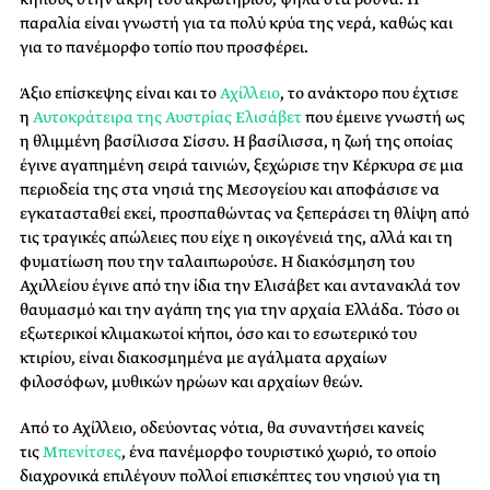
παραλία είναι γνωστή για τα πολύ κρύα της νερά, καθώς και
για το πανέμορφο τοπίο που προσφέρει.
Άξιο επίσκεψης είναι και το
Αχίλλειο
, το ανάκτορο που έχτισε
η
Αυτοκράτειρα της Αυστρίας Ελισάβετ
που έμεινε γνωστή ως
η θλιμμένη βασίλισσα Σίσσυ. Η βασίλισσα, η ζωή της οποίας
έγινε αγαπημένη σειρά ταινιών, ξεχώρισε την Κέρκυρα σε μια
περιοδεία της στα νησιά της Μεσογείου και αποφάσισε να
εγκατασταθεί εκεί, προσπαθώντας να ξεπεράσει τη θλίψη από
τις τραγικές απώλειες που είχε η οικογένειά της, αλλά και τη
φυματίωση που την ταλαιπωρούσε. Η διακόσμηση του
Αχιλλείου
έγινε από την ίδια την Ελισάβετ και αντανακλά τον
θαυμασμό και την αγάπη της για την αρχαία Ελλάδα. Τόσο οι
εξωτερικοί κλιμακωτοί κήποι, όσο και το εσωτερικό του
κτιρίου, είναι διακοσμημένα με αγάλματα αρχαίων
φιλοσόφων, μυθικών ηρώων και αρχαίων θεών.
Από το Αχίλλειο, οδεύοντας νότια, θα συναντήσει κανείς
τις
Μπενίτσες
, ένα πανέμορφο τουριστικό χωριό, το οποίο
διαχρονικά επιλέγουν πολλοί επισκέπτες του νησιού για τη