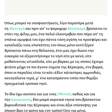
Όπως μπορεί να υποψιαστήκατε, λίγο παραπέρα μετά
τη
Μεσογγή
και πριν απ’ το ψαροχώρι
Μπούκαρη
βρίσκεται το
σπίτι της φίλης μου, ένα παλιό ελαιοτριβείο που πέρα απ’ τη
σπάνια ομορφιά του έχει πάντα τόση αγάπη να προσφέρει και
αγκαλιάζει τους επισκέπτες του όπως μόνο αυτό ξέρει!
Βρίσκεται πάνω στη θάλασσα, έτσι μας έχει δώσει την
ευκαιρία να εξερευνήσουμε το νησί είτε με κανό, είτε
μαθαίνοντας ιστιοπλοΐα, είτε με βάρκες με τις οποίες έχουμε
φτάσει μέχρι τα πιο άγονα σημεία της Κέρκυρας, στο βορρά,
όπου οι παραλίες είναι το κάτι άλλο: κάτασπρες αμμουδιές,
καταγάλανα νερά, μ’ ένα καταπράσινο τοπίο που θυμίζει
πραγματικά τροπικό νησί.
Το ίδιο έχω ακούσει και για τους
Οθονούς
καθώς και για
την
Ερεικούσσα
, δύο μικρά ακριτικά νησιά που βρίσκονται
βορειοδυτικά της Κέρκυρας και είναι άξια επίσκεψης για
όποιον βρει το χρόνο και τον τρόπο! Όσο για μένα,