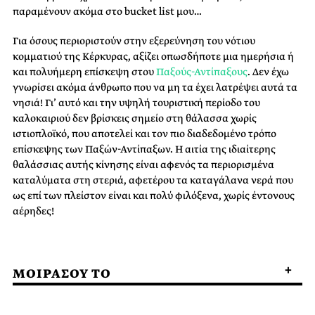
παραμένουν ακόμα στο
bucket list
μου…
Για όσους περιοριστούν στην εξερεύνηση του νότιου
κομματιού της Κέρκυρας, αξίζει οπωσδήποτε μια ημερήσια ή
και πολυήμερη επίσκεψη στου
Παξούς-Αντίπαξους
. Δεν έχω
γνωρίσει ακόμα άνθρωπο που να μη τα έχει λατρέψει αυτά τα
νησιά! Γι’ αυτό και την υψηλή τουριστική περίοδο του
καλοκαιριού δεν βρίσκεις σημείο στη θάλασσα χωρίς
ιστιοπλοϊκό, που αποτελεί και τον πιο διαδεδομένο τρόπο
επίσκεψης των Παξών-Αντίπαξων. Η αιτία της ιδιαίτερης
θαλάσσιας αυτής κίνησης είναι αφενός τα περιορισμένα
καταλύματα στη στεριά, αφετέρου τα καταγάλανα νερά που
ως επί των πλείστον είναι και πολύ φιλόξενα, χωρίς έντονους
αέρηδες!
ΜΟΙΡΑΣΟΥ ΤΟ