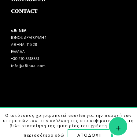
CONTACT
αθηΝΕΑ
ΙΩΝΟΣ ΔΡΑΓΟΥΜΗ 1
ΑΘΗΝΑ, 115 28
ΕΛΛΑΔΑ
+30 210 3318831
info@a8inea.com
COPYRIGHT © 2026 αθηΝΕΑ, ALL RIGHTS RESERVED.
Ο ιστότοπος χρησιμοποιεί cookies για την παροχή των
υπηρεσιών του, την ανάλυση της επισκεψιμότητας και τη
+
DESIGN BY
G DESIGN STUDIO
. DEVELOPED BY
B LABS
.
βελτιστοποίηση της εμπειρίας του χρήστη. Μάθετε
ΑΠΟΔΟΧΗ
περισσότερα
εδώ