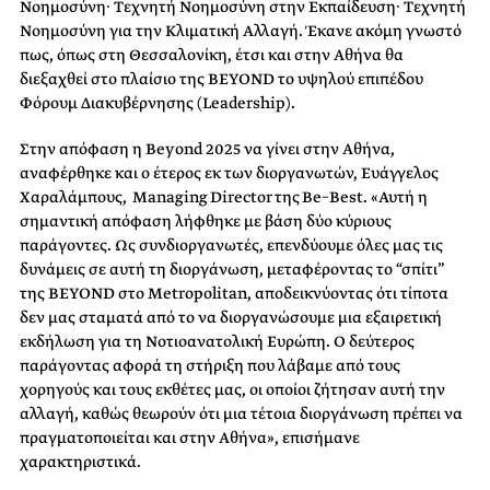
Νοημοσύνη· Τεχνητή Νοημοσύνη στην Εκπαίδευση· Τεχνητή
Νοημοσύνη για την Κλιματική Αλλαγή. Έκανε ακόμη γνωστό
πως, όπως στη Θεσσαλονίκη, έτσι και στην Αθήνα
θα
διεξαχθεί στο πλαίσιο της BEYOND το υψηλού επιπέδου
Φόρουμ Διακυβέρνησης (
Leadership
).
Στην απόφαση η Beyond 2025
να γίνει στην Αθήνα,
αναφέρθηκε και ο έτερος
εκ των διοργανωτών, Ευάγγελος
Χαραλάμπους,
Managing Director
της
Be
–
Best
.
«Αυτή η
σημαντική απόφαση λήφθηκε με βάση δύο κύριους
παράγοντες. Ως συνδιοργανωτές, επενδύουμε όλες μας τις
δυνάμεις σε αυτή τη διοργάνωση, μεταφέροντας το “σπίτι”
της
BEYOND
στο
Metropolitan
, αποδεικνύοντας ότι τίποτα
δεν μας σταματά από το να διοργανώσουμε μια εξαιρετική
εκδήλωση για τη Νοτιοανατολική Ευρώπη. Ο δεύτερος
παράγοντας αφορά τη στήριξη που λάβαμε από τους
χορηγούς και τους εκθέτες μας, οι οποίοι ζήτησαν αυτή την
αλλαγή, καθώς θεωρούν ότι μια τέτοια διοργάνωση πρέπει να
πραγματοποιείται και στην Αθήνα», επισήμανε
χαρακτηριστικά.