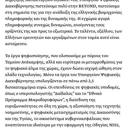
Διακυβέρνησης πιστεύουμε πολύ στην BEYOND, πιστεύουμε
στη σημασία της για την ανάδειξη της ελληνικής βιομηχανίας
πληροφορικής και της δυναμικής της. Η εγχώρια αγορά
πληροφορικής συνεχώς δυναμώνει, ανοίγοντας τους
ορίζοντές της και προς το εξωτερικό. Το ταλέντο, εξάλλου, των
Ελλήνων ερευνητών και εργαζομένων στον τομέα αυτό είναι
αστείρευτο.
Τα έργα ψηφιοποίησης, που υλοποιούμε με πόρους του
Ταμείου Ανάκαμψης, αλλά και ευρύτερα οι μεταρρυθμίσεις για
το ψηφιακό άλμα της χώρας, έχουν δώσει ισχυρή ώθηση στον
κλάδο τεχνολογίας. Μόνο τα έργα του Υπουργείου Ψηφιακής
Διακυβέρνησης υπολογίζονται σε πάνω από 2,5
δισεκατομμύρια ευρώ. Οι επενδύσεις σε ψηφιακές υποδομές,
όπως ο υπερυπολογιστής “Δαίδαλος” και το “Εθνικό
Πρόγραμμα Μικροδορυφόρων”, η διείσδυση της
ευρυζωνικότητας σε όλη τη χώρα, η αξιοποίηση της τεχνητής
νοημοσύνης, ο ψηφιακός μετασχηματισμός της Δικαιοσύνης
και της Υγείας, το οικοσύστημα κυβερνοασφάλειας που
αναπτύσσεται ιδιαίτερα με την εφαρμογή της Οδηγίας NIS2,