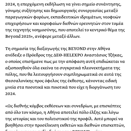
2024, η επερχόμενη εκδήλωση να γίνει σημείο συνάντησης,
γόνιμης συζήτησης και δημιουργικής συνεργασίας μεταξύ
παραγωγικών φορέων, εκπαιδευτικών ιδρυμάτων, νεοφυών
επιχειρήσεων και κορυφαίων διεθνών ερευνητών στον τομέα
της τεχνητής νοημοσύνης, που αποτελεί το κεντρικό θέμα της
Beyond 2025», ανέφερε μεταξύ άλλων.
Τη σημασία της διεξαγωγής της BEYOND
στην Αθήνα
ανέδειξε ο Πρόεδρος της ΔΕΘ-
HELEXPO
Αναστάσιος Τζήκας,
ο οποίος επισήμανε πως με την απόφαση αυτή επιδιώκεται να
αξιοποιηθούν όλα εκείνα τα συγκριτικά πλεονεκτήματα της
πόλης, που θα λειτουργήσουν συμπληρωματικά σε αυτά της
Θεσσαλονίκης προς όφελος της έκθεσης, κάνοντας ειδική
μνεία στα ποσοτικά και ποιοτικά που είχε η διοργάνωση του
2024.
«Ως διεθνής κόμβος εκθέσεων και συνεδρίων, με επισκέπτες
από όλο τον κόσμο, η Αθήνα αποτελεί πόλο έλξης και λόγω
της ιστορίας και του πολιτιστικού της προφίλ. Αυτό μπορεί να
βοηθήσει στην προσέλκυση εκθετών και διεθνών επισκεπτών,