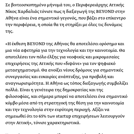
Σε βιντεοσκοπημένο μήνυμά του, ο Περιφερειάρχης Αττικής
Νίκος Χαρδαλιάς τόνισε πως η διεξαγωγή της BEYOND
στην
Αθήνα είναι ένα σημαντικό γεγονός, που βάζει στο επίκεντρο
την περιφέρεια, η οποία θα τη στηρίξει με όλες τις δυνάμεις
της.
«Η έκθεση BEYOND της Αθήνας θα αποτελέσει ορόσημο και
μια νέα αφετηρία για την τεχνολογία και την καινοτομία. Θα
αποτελέσει τον πόλο έλξης για νεοφυείς και μικρομεσαίες
επιχειρήσεις της Αττικής που «διψάνε» για τον ψηφιακό
μετασχηματισμό. Θα ανοίξει νέους δρόμους για σημαντικές
συνεργασίες και ευκαιρίες ανάπτυξης, για προβολή και
αναγνωρισιμότητα. Η Αθήνα ως τόπος διεξαγωγής συμβολίζει
πολλά. Είναι η γενέτειρα της δημοκρατίας και της
φιλοσοφίας, και σήμερα μπορεί να αποτελέσει ένα σημαντικό
κόμβο μέσα από τη στρατηγική της θέση για την καινοτομία
και την τεχνολογία στην ευρύτερη περιοχή. Αξίζει να
σημειωθεί ότι το 65% των
startup
επιχειρήσεων λειτουργούν
στην Αττική», τόνισε χαρακτηριστικά.