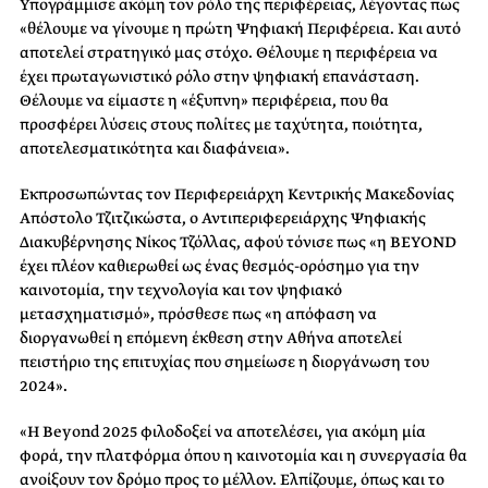
Υπογράμμισε ακόμη τον ρόλο της περιφέρειας, λέγοντας πως
«θέλουμε να γίνουμε η πρώτη Ψηφιακή Περιφέρεια. Και αυτό
αποτελεί στρατηγικό μας στόχο. Θέλουμε η περιφέρεια να
έχει πρωταγωνιστικό ρόλο στην ψηφιακή επανάσταση.
Θέλουμε να είμαστε η «έξυπνη» περιφέρεια, που θα
προσφέρει λύσεις στους πολίτες με ταχύτητα, ποιότητα,
αποτελεσματικότητα και διαφάνεια».
Εκπροσωπώντας τον Περιφερειάρχη Κεντρικής Μακεδονίας
Απόστολο Τζιτζικώστα, ο Αντιπεριφερειάρχης Ψηφιακής
Διακυβέρνησης Νίκος Τζόλλας, αφού τόνισε πως «η BEYOND
έχει πλέον καθιερωθεί ως ένας θεσμός-ορόσημο για την
καινοτομία, την τεχνολογία και τον ψηφιακό
μετασχηματισμό», πρόσθεσε πως «η απόφαση να
διοργανωθεί η επόμενη έκθεση στην Αθήνα αποτελεί
πειστήριο της επιτυχίας που σημείωσε η διοργάνωση του
2024».
«Η Beyond 2025 φιλοδοξεί να αποτελέσει, για ακόμη μία
φορά, την πλατφόρμα όπου η καινοτομία και η συνεργασία θα
ανοίξουν τον δρόμο προς το μέλλον. Ελπίζουμε, όπως και το