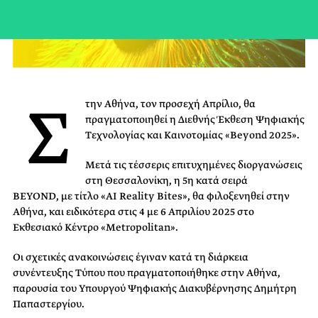
Σ
την Αθήνα, τον προσεχή Απρίλιο, θα
πραγματοποιηθεί η Διεθνής Έκθεση Ψηφιακής
Τεχνολογίας και Καινοτομίας «Beyond
2025».
Μετά τις τέσσερις επιτυχημένες διοργανώσεις
στη Θεσσαλονίκη, η 5
η
κατά σειρά
BEYOND,
με τίτλο «ΑΙ
Reality
Bites
», θα φιλοξενηθεί στην
Αθήνα, και ειδικότερα στις 4 με 6 Απριλίου 2025 στο
Εκθεσιακό Κέντρο «
Metropolitan
».
Οι σχετικές ανακοινώσεις έγιναν κατά τη διάρκεια
συνέντευξης Τύπου που πραγματοποιήθηκε στην Αθήνα,
παρουσία του Υπουργού Ψηφιακής Διακυβέρνησης Δημήτρη
Παπαστεργίου.