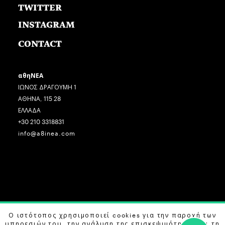
TWITTER
INSTAGRAM
CONTACT
αθηΝΕΑ
ΙΩΝΟΣ ΔΡΑΓΟΥΜΗ 1
ΑΘΗΝΑ, 115 28
ΕΛΛΑΔΑ
+30 210 3318831
info@a8inea.com
COPYRIGHT © 2026 αθηΝΕΑ, ALL RIGHTS RESERVED.
Ο ιστότοπος χρησιμοποιεί cookies για την παροχή των
υπηρεσιών του, την ανάλυση της επισκεψιμότητας και τη