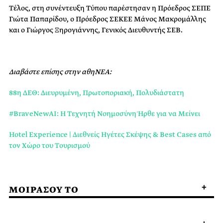
Τέλος, στη συνέντευξη Τύπου παρέστησαν η Πρόεδρος ΣΕΠΕ
Γιώτα Παπαρίδου, ο Πρόεδρος ΣΕΚΕΕ Μάνος Μακρομάλλης
και ο Γιώργος Ξηρογιάννης, Γενικός Διευθυντής ΣΕΒ.
Διαβάστε επίσης στην αθηΝΕΑ:
88η ΔΕΘ: Διευρυμένη, Πρωτοποριακή, Πολυδιάστατη
#BraveNewAI: Η Tεχνητή Nοημοσύνη Ήρθε για να Μείνει
Hotel Experience | Διεθνείς Ηγέτες Σκέψης & Best Cases από
τον Xώρο του Tουρισμού
ΜΟΙΡΑΣΟΥ ΤΟ