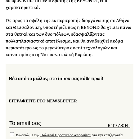
διευρύνοντας το πεδίο δράσης της
BEYOND
», είπε
χαρακτηριστικά.
Ως προς τα οφέλη της εκ περιτροπής διοργάνωσης σε Αθήνα
και Θεσσαλονίκη, υποστήριξε πως η
BEYOND
θα χτίσει πάνω
στα θετικά και των δύο πόλεων, εξασφαλίζοντας
πολλαπλασιαστικό αποτέλεσμα, και θα αναδειχθεί ακόμα
περισσότερο ως το μεγαλύτερο
event
τεχνολογιών και
καινοτομίας στη Νοτιοανατολική Ευρώπη.
Νέα από το μέλλον, στο inbox σας κάθε πρωί!
ΕΓΓΡΑΦΕΙΤΕ ΣΤΟ NEWSLETTER
Συναινώ με την
Πολιτική Προστασίας Απορρήτου
για την επεξεργασία