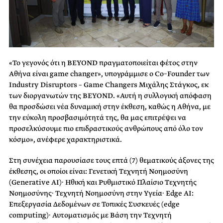
«Το γεγονός ότι η
BEYOND
πραγματοποιείται φέτος στην
Αθήνα είναι
game
changer
», υπογράμμισε ο
Co
–
Founder
των
Industry
Disruptors
–
Game
Changers
Μιχάλης Στάγκος, εκ
των διοργανωτών της BEYOND
. «Αυτή η συλλογική απόφαση
θα προσδώσει νέα δυναμική στην έκθεση, καθώς η Αθήνα, με
την εύκολη προσβασιμότητά της, θα μας επιτρέψει να
προσελκύσουμε πιο επιδραστικούς ανθρώπους από όλο τον
κόσμο», ανέφερε χαρακτηριστικά.
Στη συνέχεια παρουσίασε τους επτά (7) θεματικούς άξονες της
έκθεσης, οι οποίοι είναι: Γενετική Τεχνητή Νοημοσύνη
(
Generative
AI
)· Ηθική και Ρυθμιστικό Πλαίσιο Τεχνητής
Νοημοσύνης· Τεχνητή Νοημοσύνη στην Υγεία·
Edge
AI
:
Επεξεργασία Δεδομένων σε Τοπικές Συσκευές (
edge
computing
)· Αυτοματισμός με Βάση την Τεχνητή