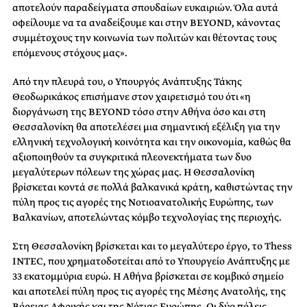
αποτελούν παραδείγματα σπουδαίων ευκαιριών. Όλα αυτά
οφείλουμε να τα αναδείξουμε και στην BEYOND, κάνοντας
συμμέτοχους την κοινωνία των πολιτών και θέτοντας τους
επόμενους στόχους μας».
Από την πλευρά του, ο Υπουργός Ανάπτυξης Τάκης
Θεοδωρικάκος επισήμανε στον χαιρετισμό του ότι «η
διοργάνωση της
BEYOND
τόσο στην Αθήνα όσο και στη
Θεσσαλονίκη θα αποτελέσει μια σημαντική εξέλιξη για την
ελληνική τεχνολογική κοινότητα και την οικονομία, καθώς θα
αξιοποιηθούν τα συγκριτικά πλεονεκτήματα των δυο
μεγαλύτερων πόλεων της χώρας μας. Η Θεσσαλονίκη
βρίσκεται κοντά σε πολλά βαλκανικά κράτη, καθιστώντας την
πύλη προς τις αγορές της Νοτιοανατολικής Ευρώπης, των
Βαλκανίων, αποτελώντας κόμβο τεχνολογίας της περιοχής.
Στη Θεσσαλονίκη βρίσκεται και το μεγαλύτερο έργο, το
Thess
INTEC,
που χρηματοδοτείται από το Υπουργείο Ανάπτυξης με
33 εκατομμύρια ευρώ. Η Αθήνα βρίσκεται σε κομβικό σημείο
και αποτελεί πύλη προς τις αγορές της Μέσης Ανατολής, της
Βόρειας Αφρικής και της Νότιας Ευρώπης. Οι δύο πόλεις