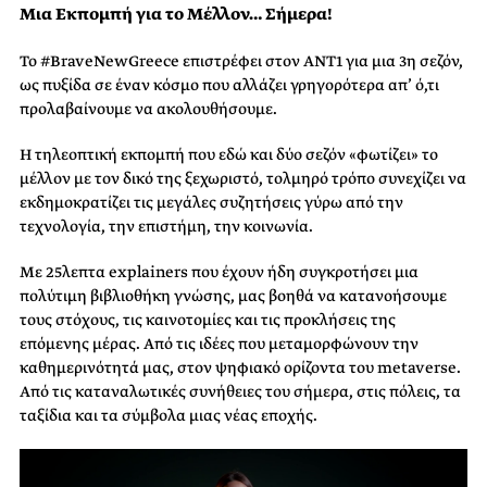
Μια Εκπομπή για το Μέλλον… Σήμερα!
Το #BraveNewGreece επιστρέφει στον ΑΝΤ1 για μια 3η σεζόν,
ως πυξίδα σε έναν κόσμο που αλλάζει γρηγορότερα απ’ ό,τι
προλαβαίνουμε να ακολουθήσουμε.
Η τηλεοπτική εκπομπή που εδώ και δύο σεζόν «φωτίζει» το
μέλλον με τον δικό της ξεχωριστό, τολμηρό τρόπο συνεχίζει να
εκδημοκρατίζει τις μεγάλες συζητήσεις γύρω από την
τεχνολογία, την επιστήμη, την κοινωνία.
Με 25λεπτα explainers που έχουν ήδη συγκροτήσει μια
πολύτιμη βιβλιοθήκη γνώσης, μας βοηθά να κατανοήσουμε
τους στόχους, τις καινοτομίες και τις προκλήσεις της
επόμενης μέρας. Από τις ιδέες που μεταμορφώνουν την
καθημερινότητά μας, στον ψηφιακό ορίζοντα του metaverse.
Από τις καταναλωτικές συνήθειες του σήμερα, στις πόλεις, τα
ταξίδια και τα σύμβολα μιας νέας εποχής.