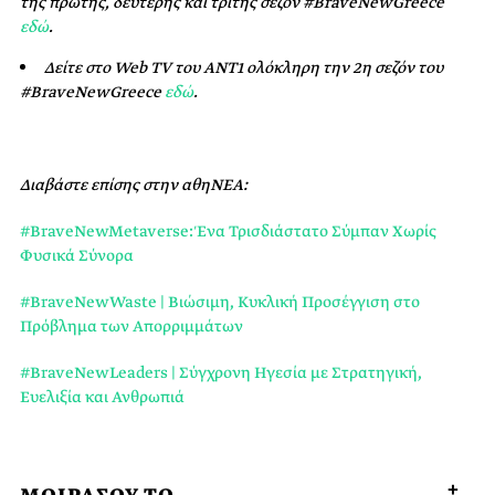
της πρώτης, δεύτερης και τρίτης σεζόν #BraveNewGreece
εδώ
.
Δείτε στο
Web
TV
του ΑΝΤ1 ολόκληρη την
2η σεζόν
του
#
BraveNewGreece
εδώ
.
Διαβάστε επίσης στην αθηΝΕΑ:
#BraveNewMetaverse: Ένα Τρισδιάστατο Σύμπαν Χωρίς
Φυσικά Σύνορα
#BraveNewWaste | Βιώσιμη, Κυκλική Προσέγγιση στο
Πρόβλημα των Απορριμμάτων
#BraveNewLeaders | Σύγχρονη Ηγεσία με Στρατηγική,
Ευελιξία και Ανθρωπιά