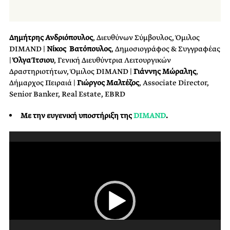
Δημήτρης Ανδριόπουλος
, Διευθύνων Σύμβουλος, Όμιλος
DIMAND |
N
ίκος Βατόπουλος
, Δημοσιογράφος & Συγγραφέας
|
Όλγα Ίτσιου
, Γενική Διευθύντρια Λειτουργικών
Δραστηριοτήτων, Όμιλος DIMAND |
Γιάννης Μώραλης
,
Δήμαρχος Πειραιά |
Γιώργος Μαλτέζος
, Associate Director,
Senior Banker, Real Estate, EBRD
Με την ευγενική υποστήριξη της
DIMAND
.
Πρόγραμμα
Αναπαραγωγής
Βίντεο