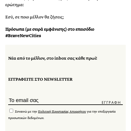
ερώτημα:
Εσύ, σε ποιο μέλλον θα ζήσεις;
Πρόσωπα (με σειρά εμφάνισης) στο επεισόδιο
#
BraveNewCities
Νέα από το μέλλον, στο inbox σας κάθε πρωί!
ΕΓΓΡΑΦΕΙΤΕ ΣΤΟ NEWSLETTER
Συναινώ με την
Πολιτική Προστασίας Απορρήτου
για την επεξεργασία
προσωπικών δεδομένων.