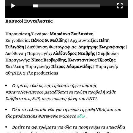
00:00
00:41
Βασικοί Συντελεστές
Παρουσίαση/Σενάριο:
Μαριάννα Σκυλακάκη
|
Σκηνοθεσία:
Πάνος Θ. Μελίδης
| Αρχισυνταξία:
Πέπη
Τυλιγάδη
| Διεύθυνση Φωτογραφίας:
Δημήτρης Ζωγραφάκης
|
Διεύθυνση Παραγωγής:
Aλέξανδρος Νταβρής
| Σύμβουλοι
Παραγωγής:
Νίκος Βερβερίδης, Κωνσταντίνος Τζώρτζης
|
Εκτέλεση Παραγωγής:
Πέτρος Αδαμαντίδης
| Παραγωγή:
αθηΝΕΑ x ελc productions
Ο τρίτος κύκλος της τηλεοπτικής εκπομπής
#BraveNewGreece μεταδίδεται σε πρώτη προβολή κάθε
Σάββατο στις 8:15, στην πρωινή ζώνη του ΑΝΤ1.
Όλα τα τελευταία νέα για τη σειρά της αθηΝΕΑς και του
ελc productions #BraveNewGreece
εδώ
.
Βρείτε τα αφιερώματα για όλα τα προηγούμενα επεισόδια