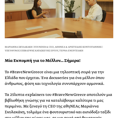
ΜΑΡΙΑΝΝΑ ΣΚΥΛΑΚΑΚΗ | FOUNDER & CEO, ΑΘΗΝΕΑ & ΑΡΙΣΤΕΙΔΗΣ ΚΟΝΤΟΓΙΑΝΝΗΣ |
ΥΠΕΥΘΥΝΟΣ ΕΠΙΒΛΕΨΗΣ ΚΑΤΑΣΚΕΥΗΣ ΕΡΓΟΥ, ΤΕΡΝΑ ΕΝΕΡΓΕΙΑΚΗ
Μία Εκπομπή για το Μέλλον… Σήμερα!
Το #BraveNewGreece είναι μια τηλεοπτική σειρά για την
Ελλάδα που έρχεται. Ένα docuseries για ένα μέλλον όπου
άνθρωπος, φύση και τεχνολογία συνυπάρχουν αρμονικά.
Τα 25λεπτα explainers του #BraveNewGreece αποτελούν μια
βιβλιοθήκη γνώσης για να καταλάβουμε καλύτερα τι μας
περιμένει. Με ξεναγό τη CEO της αθηΝΕΑς Μαριάννα
Σκυλακάκη, τολμάμε ένα φουτουριστικό και αισιόδοξο ταξίδι
στο μέλλον της χώρας μας, σε μια σειρά από θεματικούς