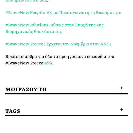
Καθημερινότητά μας;
#BraveNewHospitality με Πρωταγωνιστή τη Βιωσιμότητα
#BraveNewSolutions: Λύσεις στην Εποχή της 4ης
Βιομηχανικής Επανάστασης
#BraveNewGreece | Έρχεται τον Νοέμβριο στον ΑΝΤ1
Βρείτε τα άρθρα για όλα τα προηγούμενα επεισόδια του
#BraveNewGreece
εδώ
.
ΜΟΙΡΑΣΟΥ ΤΟ
TAGS