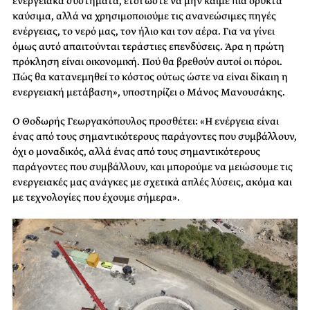
ενεργειακά συστήματα, έτσι ώστε να μην καίμε πια ορυκτά
καύσιμα, αλλά να χρησιμοποιούμε τις ανανεώσιμες πηγές
ενέργειας, το νερό μας, τον ήλιο και τον αέρα. Για να γίνει
όμως αυτό απαιτούνται τεράστιες επενδύσεις. Άρα η πρώτη
πρόκληση είναι οικονομική. Πού θα βρεθούν αυτοί οι πόροι.
Πώς θα κατανεμηθεί το κόστος ούτως ώστε να είναι δίκαιη η
ενεργειακή μετάβαση», υποστηρίζει ο Μάνος Μανουσάκης.
Ο Θοδωρής Γεωργακόπουλος προσθέτει: «Η ενέργεια είναι
ένας από τους σημαντικότερους παράγοντες που συμβάλλουν,
όχι ο μοναδικός, αλλά ένας από τους σημαντικότερους
παράγοντες που συμβάλλουν, και μπορούμε να μειώσουμε τις
ενεργειακές μας ανάγκες με σχετικά απλές λύσεις, ακόμα και
με τεχνολογίες που έχουμε σήμερα».