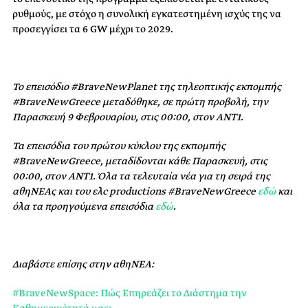
ρυθμούς, με στόχο η συνολική εγκατεστημένη ισχύς της να
προσεγγίσει τα 6 GW μέχρι το 2029.
Το επεισόδιο #BraveNewPlanet της τηλεοπτικής εκπομπής
#BraveNewGreece μεταδόθηκε, σε πρώτη προβολή, την
Παρασκευή 9 Φεβρουαρίου
, στις 00:00, στον ΑΝΤ1.
Τα επεισόδια του πρώτου κύκλου της εκπομπής
#BraveNewGreece, μεταδίδονται κάθε Παρασκευή, στις
00:00, στον ΑΝΤ1. Όλα τα τελευταία νέα για τη σειρά της
αθηΝΕΑς και του ελc productions #BraveNewGreece
εδώ
και
όλα τα προηγούμενα επεισόδια
εδώ
.
Διαβάστε επίσης στην αθηΝΕΑ:
#BraveNewSpace: Πώς Επηρεάζει το Διάστημα την