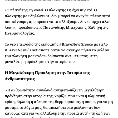
«Ο πλανήτης Γη νοσεί. Ο πλανήτης Γη έχει πυρετό. Ο
πλανήτης μας δηλώνει ότι δεν μπορεί να ανεχθεί πλέον αυτά
που κάνουμε, άρα πρέπει να τα αλλάξουμε. Δεν υπάρχει άλλη
λύση», προειδοποιεί ο Παναγιώτης Μπεχράκης, Καθηγητής
Πνευμονολογίας.
Το νέο επεισόδιο της εκπομπής #BraveNewGreece με τίτλο
#BraveNewPlanet αποπειράται να σκιαγραφήσει το μέλλον
του πλανήτη μας ενόσω βρίσκεται αντιμέτωπος με τη
μεγαλύτερη πρόκληση στην ιστορία του.
Η Μεγαλύτερη Πρόκληση στην Ιστορία της
Ανθρωπότητας
«Η ανθρωπότητα συνολικά αντιμετωπίζει τη μεγαλύτερη
πρόκληση στην ιστορία της, νομίζω, που είναι η κλιματική
κρίση, δηλαδή η αύξηση της θερμοκρασίας, η οποία, για να μη
μασάμε τα λόγια μας, θα απειλήσει στο μέλλον –αν δεν
κάνουμε κάτι για να αλλάξουμε την πορεία αυτή– τη ζωή των