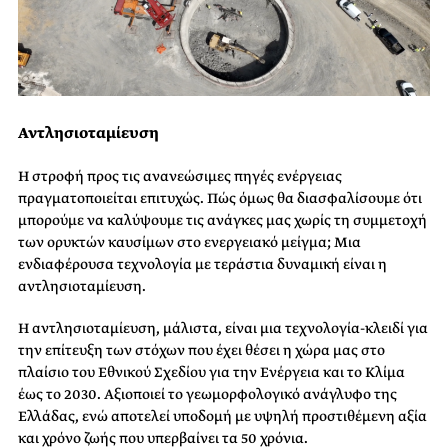
Αντλησιοταμίευση
Η στροφή προς τις ανανεώσιμες πηγές ενέργειας
πραγματοποιείται επιτυχώς. Πώς όμως θα διασφαλίσουμε ότι
μπορούμε να καλύψουμε τις ανάγκες μας χωρίς τη συμμετοχή
των ορυκτών καυσίμων στο ενεργειακό μείγμα; Μια
ενδιαφέρουσα τεχνολογία με τεράστια δυναμική είναι η
αντλησιοταμίευση.
Η αντλησιοταμίευση, μάλιστα, είναι μια τεχνολογία-κλειδί για
την επίτευξη των στόχων που έχει θέσει η χώρα μας στο
πλαίσιο του Εθνικού Σχεδίου για την Ενέργεια και το Κλίμα
έως το 2030. Αξιοποιεί το γεωμορφολογικό ανάγλυφο της
Ελλάδας, ενώ αποτελεί υποδομή με υψηλή προστιθέμενη αξία
και χρόνο ζωής που υπερβαίνει τα 50 χρόνια.