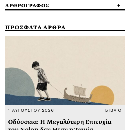
ΑΡΘΡΟΓΡΑΦΟΣ
ΠΡΟΣΦΑΤΑ ΑΡΘΡΑ
Α
1 ΑΥΓΟΥΣΤΟΥ 2026
ΒΙΒΛΙΟ
Οδύσσεια: Η Μεγαλύτερη Επιτυχία
του Nolan δεν Ήταν η Ταινία