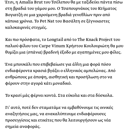
Έτσι, η
Amalia
Brut
του Τσέλεπου θα με ταξιδεύει πάντα πίσω
στη βραδιά του γάμου μου. Ο Τσαπουρνάκος του Κτήματος
Βογιατζή σε μια χαρούμενη βραδιά γενεθλίων πριν από
κάποια χρόνια. Το
Pet
Nat
του Βασάλτη σε ξέγνοιαστες
καλοκαιρινές στιγμές.
Και πιο πρόσφατα, το
Longtail
από το
The
Knack
Project
του
παλιού φίλου του
Carpe
Vinum
Χρήστου Κουλουριώτη θα μου
θυμίζει μια (σπάνια) βραδινή έξοδο με αγαπημένες μου φίλες.
Ένα μπουκάλι που επιβεβαίωσε για άλλη μια φορά πόσο
ενδιαφέροντα κρασιά βγάζει ο ελληνικός αμπελώνας.
A
πό
ανθρώπους με άποψη, αισθητική και προσήλωση στο να
φέρουν στην αγορά κάτι μοναδικό.
Το κρασί μάς φέρνει κοντά. Στα εύκολα και στα δύσκολα.
Γι’ αυτό, ποτέ δεν σταματάμε να εμβαθύνουμε τις οινικές
αναζητήσεις μας, να ανακαλύπτουμε ενδιαφέρουσες
προσεγγίσεις και ετικέτες που θα λειτουργήσουν ως νέα
σημεία αναφοράς.