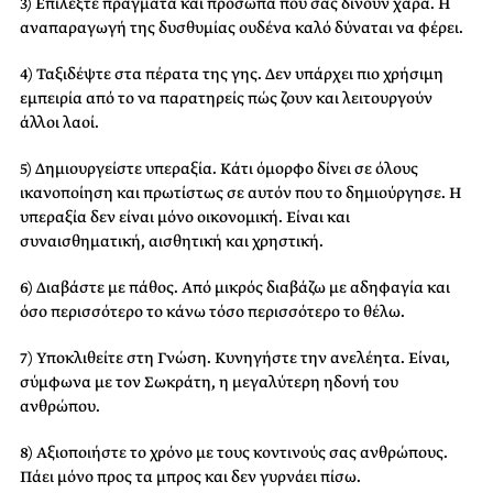
3) Επιλέξτε πράγματα και πρόσωπα που σας δίνουν χαρά. Η
αναπαραγωγή της δυσθυμίας ουδένα καλό δύναται να φέρει.
4) Ταξιδέψτε στα πέρατα της γης. Δεν υπάρχει πιο χρήσιμη
εμπειρία από το να παρατηρείς πώς ζουν και λειτουργούν
άλλοι λαοί.
5) Δημιουργείστε υπεραξία. Κάτι όμορφο δίνει σε όλους
ικανοποίηση και πρωτίστως σε αυτόν που το δημιούργησε. Η
υπεραξία δεν είναι μόνο οικονομική. Είναι και
συναισθηματική, αισθητική και χρηστική.
6) Διαβάστε με πάθος. Από μικρός διαβάζω με αδηφαγία και
όσο περισσότερο το κάνω τόσο περισσότερο το θέλω.
7) Υποκλιθείτε στη Γνώση. Κυνηγήστε την ανελέητα. Είναι,
σύμφωνα με τον Σωκράτη, η μεγαλύτερη ηδονή του
ανθρώπου.
8) Αξιοποιήστε το χρόνο με τους κοντινούς σας ανθρώπους.
Πάει μόνο προς τα μπρος και δεν γυρνάει πίσω.