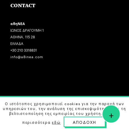
CONTACT
αθηΝΕΑ
ΙΩΝΟΣ ΔΡΑΓΟΥΜΗ 1
ΑΘΗΝΑ, 115 28
ΕΛΛΑΔΑ
+30 210 3318831
info@a8inea.com
COPYRIGHT © 2026 αθηΝΕΑ, ALL RIGHTS RESERVED.
Ο ιστότοπος χρησιμοποιεί cookies για την παροχή των
υπηρεσιών του, την ανάλυση της επισκεψιμότητας και τη
+
DESIGN BY
G DESIGN STUDIO
. DEVELOPED BY
B LABS
.
βελτιστοποίηση της εμπειρίας του χρήστη. Μάθετε
ΑΠΟΔΟΧΗ
περισσότερα
εδώ