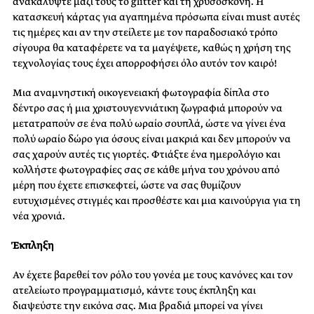
ανακαλύψτε μαζί τους το glitter και τη χρυσόσκονη. Η
κατασκευή κάρτας για αγαπημένα πρόσωπα είναι must αυτές
τις ημέρες και αν την στείλετε με τον παραδοσιακό τρόπο
σίγουρα θα καταφέρετε να τα μαγέψετε, καθώς η χρήση της
τεχνολογίας τους έχει απορροφήσει όλο αυτόν τον καιρό!
Μια αναμνηστική οικογενειακή φωτογραφία δίπλα στο
δέντρο σας ή μια χριστουγεννιάτικη ζωγραφιά μπορούν να
μετατραπούν σε ένα πολύ ωραίο σουπλά, ώστε να γίνει ένα
πολύ ωραίο δώρο για όσους είναι μακριά και δεν μπορούν να
σας χαρούν αυτές τις γιορτές. Φτιάξτε ένα ημερολόγιο και
κολλήστε φωτογραφίες σας σε κάθε μήνα του χρόνου από
μέρη που έχετε επισκεφτεί, ώστε να σας θυμίζουν
ευτυχισμένες στιγμές και προσθέστε και μια καινούργια για τη
νέα χρονιά.
Έκπληξη
Αν έχετε βαρεθεί τον ρόλο του γονέα με τους κανόνες και τον
ατελείωτο προγραμματισμό, κάντε τους έκπληξη και
διαψεύστε την εικόνα σας. Μια βραδιά μπορεί να γίνει