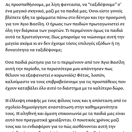
Ας προσπαθήσουμε, με λίγη φαντασία, να “ταξιδέψουμε” σ’
ένα μαγικό σκηνικό, μαζί με τα παιδιά μας. Όσοι είστε γονείς
βλέπετε ήδη τα γράμματα πάνω στο δέντρο και την προσμονή
για τον Άγιο Βασίλη. Ο ήρωας των παιδιών πρωταγωνιστεί σε
όλη την διάρκεια των γιορτών. Τι περιμένουν όμως τα παιδιά
αυτά τα Χριστούγεννα; Πως μπορούμε να νιώσουμε αυτή την
μαγεία ακόμα κι αν δεν έχουμε τόσες επιλογές εξόδων ή τη
δυνατότητα να ταξιδέψουμε;
Όσα παιδιά ρώτησα για το τι περιμένουν από τον Άγιο Βασίλη
αυτή την περίοδο, τα περισσότερα μου απάντησαν πως
θέλουν να εξαφανιστεί ο κορωνοϊός! Φέτος, λοιπόν,
καλούμαστε να τους επιβραβεύσουμε για τις προσπάθειες που
έχουν καταβάλει όλο αυτό το διάστημα με το καλύτερο δώρο.
Η έλλειψη επαφής με τους φίλους τους και η απόσταση από το
σχολείο δημιούργησε αναστάτωση στην καθημερινότητα
τους. Η αληθινή και άμεση επικοινωνία με τα παιδιά μας είναι
αυτό που πραγματικά χρειάζονται. Ο ποιοτικός χρόνος μαζί
τους και το ενδιαφέρον για το πώς αισθάνονται αυτή την