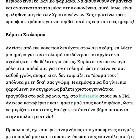
περίοδο είναι το ιδανικό φάρμακο. Να αισθανθούν σημαντικά
και αναντικατάστατα μέσα στην οικογένεια, αυτό, ίσως, είναι
η αληθινή μαγεία των Χριστουγέννων. Σας προτείνω τρεις
όμορφους τρόπους για να συμβεί αυτό τις εορταστικές ημέρες!
Βήματα Στολισμού
Αν είστε από εκείνους που δεν έχετε στολίσει ακόμη, επιλέξτε
μια ημέρα για τον στολισμό του δέντρου και αρχίστε να
σχεδιάζετε τι θα θέλατε για φέτος. Χαρίστε τον πιο ενεργό
ρόλο στα παιδιά σας για τον στολισμό, ώστε εκείνα να σας
καθοδηγούν, ακόμη κι αν δεν ταιριάζει το “όραμά τους”
απόλυτα με τη δική σας γνώμη. Η ατμόσφαιρα θα γίνει πιο
χαρούμενη αν συγχρόνως βάλετε χριστουγεννιάτικα
τραγούδια στο ραδιόφωνο, π.χ. στο
kidsradio
στους 88.6 FM.
Αν τώρα καταφέρετε και ψήσετε μαζί τους κουλουράκια, ώστε
να μυρίζει το σπίτι σας, θα έχετε φτάσει ένα βήμα πιο κοντά
στην απόλυτη ευτυχία!
Προσωπικά, έχω άπειρες αναμνήσεις από χαρούμενες στιγμές
με τα παιδιά μου και το πόσο εντύπωση τους έκανε όλη αυτή η