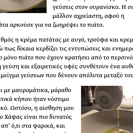
γεύσεις στον ουρανίσκο. Η σ
μάλλον αχρείαστη, αφού η
τα αρκούσε για να ζωηρέψει το πιάτο.
αθμός η κρέμα πατάτας με αυγό, τρούφα και κρεμ
 πως δίκαια κερδίζει τις εντυπώσεις και ενημε
 το μόνο πιάτο που έχουν κρατήσει από το περσινό
 γεύση και εξαιρετικές υφές συνθέτουν ένα αυθ
μείγμα γεύσεων που δένουν απόλυτα μεταξύ του
ι με μαυρομάτικα, μάραθο
τικά κήπου ήταν νόστιμο
ικό. Ωστόσο, η αίσθηση μου
 ο Χάψας είναι πιο δυνατός
απ’ ό,τι στα ψαρικά, και