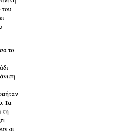
γανική
 του
ει
ο
σα το
άδι
φάνιση
ραήταν
ο. Τα
ι τη
τι
υν οι