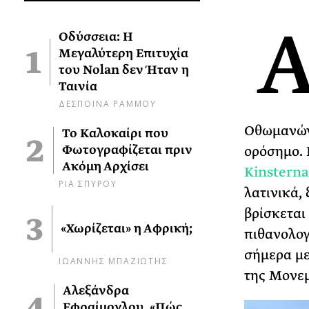
Οδύσσεια: Η
Μεγαλύτερη Επιτυχία
του Nolan δεν Ήταν η
Ταινία
ΔΕΣΠΟΙΝΑ ΡΑΜΜΟΥ
Οθωμανών,
Το Καλοκαίρι που
Φωτογραφίζεται πριν
ορόσημο. 
Ακόμη Αρχίσει
Kinsterna
ΡΙΑ ΣΠΥΡΟΥ
λατινικά,
βρίσκεται
«Χωρίζεται» η Αφρική;
πιθανολογ
σήμερα με
ΙΩΑΝΝΗΣ ΜΠΑΖΙΩΤΗΣ
της Μονεμ
Αλεξάνδρα
Εφραίμογλου, «Πώς