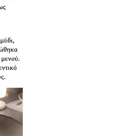
ως
μύδι,
ρώθηκα
 μενού.
εντικό
ς.