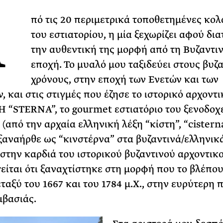
Α
Φωτογραφίζεται
πό τις 20 περιμετρικά τοποθετημένες κο
Ακόμη Αρχίσει
του εστιατορίου, η μία ξεχωρίζει αφού δια
ΡΙΑ ΣΠΥΡΟΥ
την αυθεντική της μορφή από τη Βυζαντι
εποχή. Το μυαλό μου ταξιδεύει στους βυζ
χρόνους, στην εποχή των Ενετών και των
 και στις στιγμές που έζησε το ιστορικό αρχοντι
Η “STERNA”, το gourmet εστιατόριο του ξενοδοχ
(από την αρχαία ελληνική λέξη “κίστη”, “cistern
 ξαναήρθε ως “κινστέρνα” στα βυζαντινά/ελληνικά
 στην καρδιά του ιστορικού βυζαντινού αρχοντικ
είται ότι ξαναχτίστηκε στη μορφή που το βλέπο
ταξύ του 1667 και του 1784 μ.Χ., στην ευρύτερη 
βασιάς.