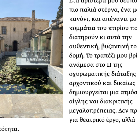
Στα αριστερά μου δεσπό
πιο παλιά στέρνα, ένα 
κανόνι, και απέναντι μο
κομμάτια του κτιρίου π
διατηρούν κι αυτά την
αυθεντική, βυζαντινή τ
δομή. Το τραπέζι μου βρ
ανάμεσα στο Π της
οχυρωματικής διάταξης
αρχοντικού και δικαίως
δημιουργείται μια ατμό
αίγλης και διακριτικής
μεγαλοπρέπειας. Δεν πρ
για θεατρικό έργο, αλλά 
ότητα.