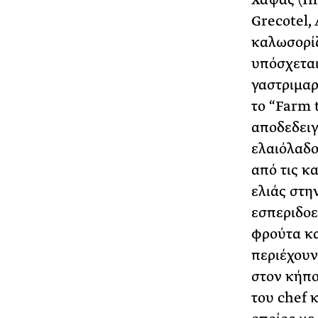
Grecotel,
καλωσορίζ
υπόσχεται
γαστριμαρ
το “Farm t
αποδεδειγ
ελαιόλαδο
από τις κ
ελιάς στην
εσπεριδοε
φρούτα κα
περιέχουν
στον κήπο
του chef 