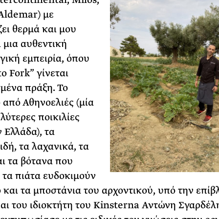
 Aldemar) με
ει θερμά και μου
 μια αυθεντική
γική εμπειρία, όπου
o Fork” γίνεται
μένα πράξη. Το
 από Αθηνοελιές (μία
αλύτερες ποικιλίες
 Ελλάδα), τα
ιδή, τα λαχανικά, τα
ι τα βότανα που
 τα πιάτα ευδοκιμούν
 και τα μποστάνια του αρχοντικού, υπό την επί
και του ιδιοκτήτη του Kinsterna Αντώνη Σγαρδέλη