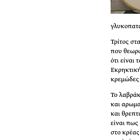
γλυκοπατά
Τρίτος στ
που θεωρώ
ότι είναι
Εκρηκτική
κρεμώδες 
Το λαβράκ
και αρωμα
και θρεπτ
είναι πως
στο κρέας 