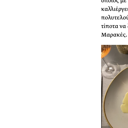
οποίος με
καλλιέργε
πολυτελού
τίποτα να
Μαρακές.