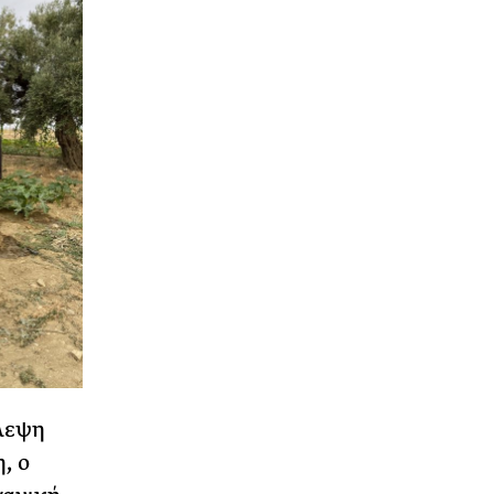
βλεψη
, ο