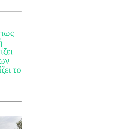
 πως
ή
ίζει
των
ζει το