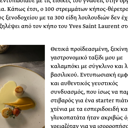
 εντυπωσίασε με τις ειδικές του γνώσεις στην ορ
ια. Κάπως έτσι, ο 100 στρεμμάτων κήπος-θέρετρο
ς ξενοδοχείου με τα 300 είδη λουλουδιών δεν έχ
 ζηλέψει από τον κήπο του Yves Saint Laurent στ
Θετικά προϊδεασμένη, ξεκίνη
γαστρονομικό ταξίδι μου με
καλαμπόκι με σύγκλινο και λ
βασιλικού. Εντυπωσιακή εμ
και αυθεντικός γευστικός
συνδυασμός, που ίσως να πα
στιβαρός για ένα starter πιάτ
χτένια με τα εσπεριδοειδή κα
γλυκοπατάτα ήταν ακριβώς ό,
χρειαζόταν για να ισορροπήσο