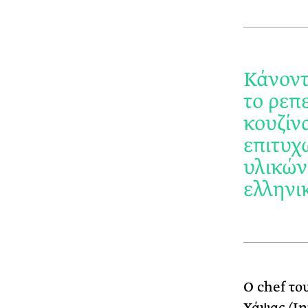
Κάνοντ
το ρεπ
κουζίν
επιτυχ
υλικών
ελληνι
Ο chef το
Χάψας (In