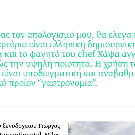
ας τον απολογισμό μου, θα έλεγα
ερτόριο είναι ελληνική δημιουργικ
α και το φαγητό του chef Χάψα αγγ
ώς την υψηλή ποιότητα. Η χρήση 
 είναι υποδειγματική και αναβαθμί
κό προϊόν “γαστρονομία”.
υ ξενοδοχείου Γιώργος
tercontinental, Milos,