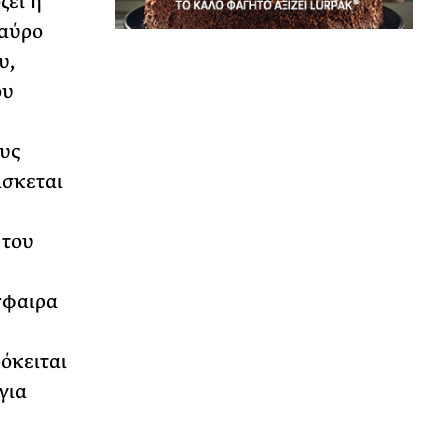
ζει η
μαύρο
υ,
ου
ους
ίσκεται
 του
σφαιρα
όκειται
για