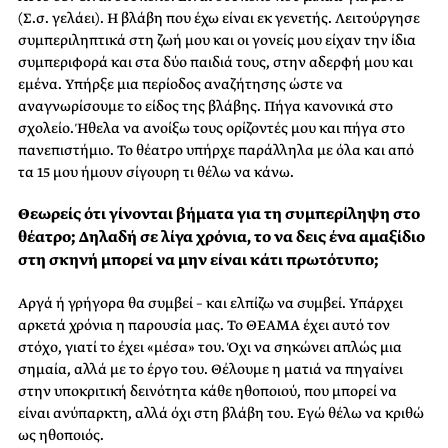
(Σ.σ. γελάει). H βλάβη που έχω είναι εκ γενετής. Λειτούργησε
συμπεριληπτικά στη ζωή μου και οι γονείς μου είχαν την ίδια
συμπεριφορά και στα δύο παιδιά τους, στην αδερφή μου και
εμένα. Υπήρξε μια περίοδος αναζήτησης ώστε να
αναγνωρίσουμε το είδος της βλάβης. Πήγα κανονικά στο
σχολείο. Ήθελα να ανοίξω τους ορίζοντές μου και πήγα στο
πανεπιστήμιο. Το θέατρο υπήρχε παράλληλα με όλα και από
τα 15 μου ήμουν σίγουρη τι θέλω να κάνω.
Θεωρείς ότι γίνονται βήματα για τη συμπερίληψη στο
θέατρο; Δηλαδή σε λίγα χρόνια, το να δεις ένα αμαξίδιο
στη σκηνή μπορεί να μην είναι κάτι πρωτότυπο;
Αργά ή γρήγορα θα συμβεί – και ελπίζω να συμβεί. Υπάρχει
αρκετά χρόνια η παρουσία μας. Το ΘΕΑΜΑ έχει αυτό τον
στόχο, γιατί το έχει «μέσα» του. Όχι να σηκώνει απλώς μια
σημαία, αλλά με το έργο του. Θέλουμε η ματιά να πηγαίνει
στην υποκριτική δεινότητα κάθε ηθοποιού, που μπορεί να
είναι ανύπαρκτη, αλλά όχι στη βλάβη του. Εγώ θέλω να κριθώ
ως ηθοποιός.