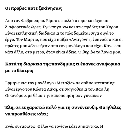
Οι πρόβες πότε ξεκίνησαν;
Από τον Φεβρουάριο. Είμαστε πολλά άτομα και έχουμε
διαφορετικές ώρες. Εγώ πηγαίνω και στις πρόβες του Χορού.
Είναι εκπληκτική διαδικασία το πώς δομείται σιγά σιγά το
έργο. Τον Μάρτιο, που είχα παίξει «Αντιγόνη», ξυπνούσα και οι
πρώτες μου λέξεις ήταν από τον μονόλογο που είχα. Κάνω και
κάτι άλλο, στο μετρό, όταν είναι άδειο, ψιθυρίζω τα λόγια μου.
Κατά τη διάρκεια της πανδημίας τι έκανες αναφορικά
με το θέατρο;
Ερμήνευσα τον μονόλογο «Μεταξία» σε online streaming.
Είναι έργο του Κώστα Λάκη, σε σκηνοθεσία του Βασίλη
Οικονόμου, με θέμα την κακοποίηση των γυναικών.
Έλη, σε ευχαριστώ πολύ για τη συνέντευξη. Θα ήθελες
να προσθέσεις κάτι;
Εγώ, ευχαριστώ. Θέλω να τονίσω κάτι σημαντικό. Η