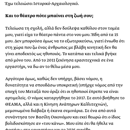
Έχω τελειώσει Ιστορικό-Αρχαιολογικό.
Και το θέατρο πότε μπαίνει στη ζωή σου;
Τελείωσα τη σχολή, αλλά δεν δούλεψα καθόλου στον τομέα
μου, γιατί είχα το θέατρο πάντα στο νου μου. Ήδη από τα 15
μου. Δεν μπορούσα όμως να το εξωτερικεύσω, γιατί ένιωθα ότι
στη χώρα που ζω ένας άνθρωπος με βλάβη κινητική δεν θα
γίνει αποδεκτός ως ηθοποιός. Το κατάπια και τελικά βγήκε
από μόνο του. Από το 2011 ξεκίνησα ερασιτεχνικά σε ένα
εργαστήρι, να δω αν το θέλω μέσα μου.
Αργότερα όμως, καθώς δεν υπήρχε, βάσει νόμου, η
δυνατότητα να σπουδάσω υποκριτική (υπήρχε νόμος από την
εποχή του Μεταξά που όριζε ότι οι ηθοποιοί έπρεπε να είναι
αρτιμελείς. Ο νόμος καταργήθηκε το 2017. Σε αυτό βοήθησε το
ΘΕΑΜΑ, αλλά και η Κίνηση Ανάπηρων Καλλιτεχνών),
μεμονωμένα διάβαζα ή έκανα σεμινάρια. Σε ένα από αυτά
συνάντησα τον Βασίλη Οικονόμου και εκεί θεωρώ ότι ο ίδιος
βολιδοσκόπησε αν «του κάνω». Μου είπε ότι θα ήθελε να
φοιτήσω στο εργαστήριο και το 2016 συνέβη….