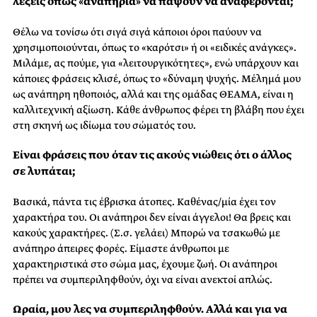
λέξεις όπως «αναπηρία» να πάψουν να αναφέρονται;
Θέλω να τονίσω ότι σιγά σιγά κάποιοι όροι παύουν να
χρησιμοποιούνται, όπως το «καρότσι» ή οι «ειδικές ανάγκες».
Μιλάμε, ας πούμε, για «λειτουργικότητες», ενώ υπάρχουν και
κάποιες φράσεις κλισέ, όπως το «δύναμη ψυχής. Μέλημά μου
ως ανάπηρη ηθοποιός, αλλά και της ομάδας ΘΕΑΜΑ, είναι η
καλλιτεχνική αξίωση. Κάθε άνθρωπος φέρει τη βλάβη που έχει
στη σκηνή ως ιδίωμα του σώματός του.
Είναι φράσεις που όταν τις ακούς νιώθεις ότι ο άλλος
σε λυπάται;
Βασικά, πάντα τις έβρισκα άτοπες. Καθένας/μία έχει τον
χαρακτήρα του. Οι ανάπηροι δεν είναι άγγελοι! Θα βρεις και
κακούς χαρακτήρες. (Σ.σ. γελάει) Μπορώ να τσακωθώ με
ανάπηρο άπειρες φορές. Είμαστε άνθρωποι με
χαρακτηριστικά στο σώμα μας, έχουμε ζωή. Οι ανάπηροι
πρέπει να συμπεριληφθούν, όχι να είναι ανεκτοί απλώς.
Ωραία, μου λες να συμπεριληφθούν. Αλλά και για να