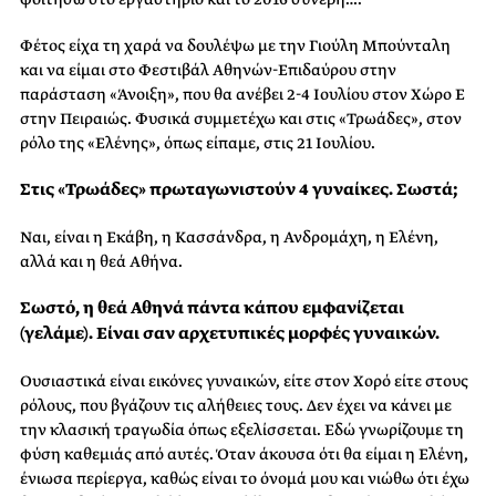
Φέτος είχα τη χαρά να δουλέψω με την Γιούλη Μπούνταλη
και να είμαι στο Φεστιβάλ Αθηνών-Επιδαύρου στην
παράσταση «Άνοιξη», που θα ανέβει 2-4 Ιουλίου στον Χώρο Ε
στην Πειραιώς. Φυσικά συμμετέχω και στις «Τρωάδες», στον
ρόλο της «Ελένης», όπως είπαμε, στις 21 Ιουλίου.
Στις «Τρωάδες» πρωταγωνιστούν 4 γυναίκες. Σωστά;
Ναι, είναι η Εκάβη, η Κασσάνδρα, η Ανδρομάχη, η Ελένη,
αλλά και η θεά Αθήνα.
Σωστό, η θεά Αθηνά πάντα κάπου εμφανίζεται
(γελάμε). Είναι σαν αρχετυπικές μορφές γυναικών.
Ουσιαστικά είναι εικόνες γυναικών, είτε στον Χορό είτε στους
ρόλους, που βγάζουν τις αλήθειες τους. Δεν έχει να κάνει με
την κλασική τραγωδία όπως εξελίσσεται. Εδώ γνωρίζουμε τη
φύση καθεμιάς από αυτές. Όταν άκουσα ότι θα είμαι η Ελένη,
ένιωσα περίεργα, καθώς είναι το όνομά μου και νιώθω ότι έχω