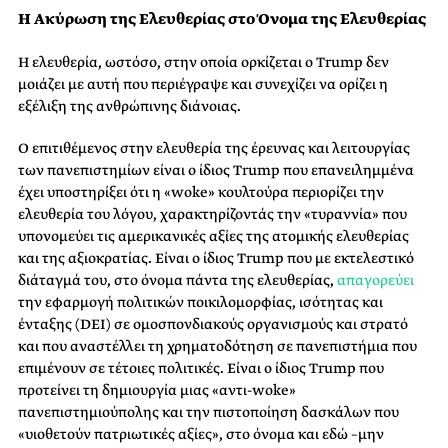
Η Ακύρωση της Ελευθερίας στο Όνομα της Ελευθερίας
Η ελευθερία, ωστόσο, στην οποία ορκίζεται ο Trump δεν
μοιάζει με αυτή που περιέγραψε και συνεχίζει να ορίζει η
εξέλιξη της ανθρώπινης διάνοιας.
Ο επιτιθέμενος στην ελευθερία της έρευνας και λειτουργίας
των πανεπιστημίων είναι ο ίδιος Trump που επανειλημμένα
έχει υποστηρίξει ότι η «woke» κουλτούρα περιορίζει την
ελευθερία του λόγου, χαρακτηρίζοντάς την «τυραννία» που
υπονομεύει τις αμερικανικές αξίες της ατομικής ελευθερίας
και της αξιοκρατίας. Είναι ο ίδιος Trump που με εκτελεστικό
διάταγμά του, στο όνομα πάντα της ελευθερίας,
απαγορεύει
την εφαρμογή πολιτικών ποικιλομορφίας, ισότητας και
ένταξης (DEI) σε ομοσπονδιακούς οργανισμούς και στρατό
και που αναστέλλει τη χρηματοδότηση σε πανεπιστήμια που
επιμένουν σε τέτοιες πολιτικές. Είναι ο ίδιος Trump που
προτείνει τη δημιουργία μιας «αντι-woke»
πανεπιστημιούπολης και την πιστοποίηση δασκάλων που
«υιοθετούν πατριωτικές αξίες», στο όνομα και εδώ –μην