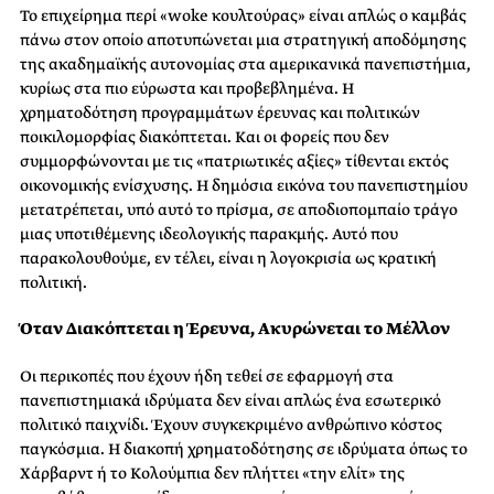
Το επιχείρημα περί «woke κουλτούρας» είναι απλώς ο καμβάς
πάνω στον οποίο αποτυπώνεται μια στρατηγική αποδόμησης
της ακαδημαϊκής αυτονομίας στα αμερικανικά πανεπιστήμια,
κυρίως στα πιο εύρωστα και προβεβλημένα. Η
χρηματοδότηση προγραμμάτων έρευνας και πολιτικών
ποικιλομορφίας διακόπτεται. Και οι φορείς που δεν
συμμορφώνονται με τις «πατριωτικές αξίες» τίθενται εκτός
οικονομικής ενίσχυσης. Η δημόσια εικόνα του πανεπιστημίου
μετατρέπεται, υπό αυτό το πρίσμα, σε αποδιοπομπαίο τράγο
μιας υποτιθέμενης ιδεολογικής παρακμής. Αυτό που
παρακολουθούμε, εν τέλει, είναι η λογοκρισία ως κρατική
πολιτική.
Όταν Διακόπτεται η Έρευνα, Ακυρώνεται το Μέλλον
Οι περικοπές που έχουν ήδη τεθεί σε εφαρμογή στα
πανεπιστημιακά ιδρύματα δεν είναι απλώς ένα εσωτερικό
πολιτικό παιχνίδι. Έχουν συγκεκριμένο ανθρώπινο κόστος
παγκόσμια. Η διακοπή χρηματοδότησης σε ιδρύματα όπως το
Χάρβαρντ ή το Κολούμπια δεν πλήττει «την ελίτ» της