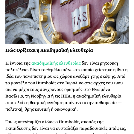
Πώς Ορίζεται η Ακαδημαϊκή Ελευθερία
Η έννοια της
ακαδημαϊκής ελευθερίας
δεν είναι ρητορική
πολυτέλεια. Είναι το θεμέλιο πάνω στο οποίο χτίστηκε η ίδια η
ιδέα του πανεπιστημίου ως χώρου ανεξάρτητης σκέψης. Από
το μοντέλο του Humboldt στο Βερολίνο στις αρχές του 19ου
αιώνα μέχρι τους σύγχρονους ορισμούς στο Ηνωμένο
Βασίλειο, τη Νορβηγία ή τις ΗΠΑ, η ακαδημαϊκή ελευθερία
αποτελεί τη θεσμική εγγύηση απέναντι στην αυθαιρεσία —
πολιτική, θρησκευτική ή οικονομική.
Όπως υπενθυμίζει ο ίδιος ο Humboldt, σκοπός της
εκπαίδευσης δεν είναι να ενσταλάξει παραδοσιακές απόψεις,