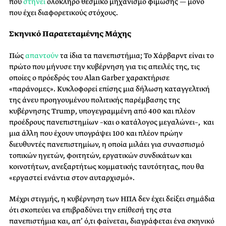
που
στήνει
ολόκληρο θεσμικό μηχανισμό φίμωσης — μόνο
που έχει διαφορετικούς στόχους.
Σκηνικό Παρατεταμένης Μάχης
Πώς
απαντούν
τα ίδια τα πανεπιστήμια; Το Χάρβαρντ είναι το
πρώτο που μήνυσε την κυβέρνηση για τις απειλές της, τις
οποίες ο πρόεδρός του Alan Garber χαρακτήρισε
«παράνομες». Κυκλοφορεί επίσης μια δήλωση καταγγελτική
της άνευ προηγουμένου πολιτικής παρέμβασης της
κυβέρνησης Trump, υπογεγραμμένη από 400 και πλέον
προέδρους πανεπιστημίων –και ο κατάλογος μεγαλώνει–, και
μια άλλη που έχουν υπογράψει 100 και πλέον πρώην
διευθυντές πανεπιστημίων, η οποία μιλάει για συνασπισμό
τοπικών ηγετών, φοιτητών, εργατικών συνδικάτων και
κοινοτήτων, ανεξαρτήτως κομματικής ταυτότητας, που θα
«εργαστεί ενάντια στον αυταρχισμό».
Μέχρι στιγμής, η κυβέρνηση των ΗΠΑ δεν έχει δείξει σημάδια
ότι σκοπεύει να επιβραδύνει την επίθεσή της στα
πανεπιστήμια και, απ’ ό,τι φαίνεται, διαγράφεται ένα σκηνικό