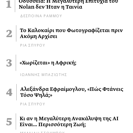
Οδύσσεια: Η Μεγαλύτερη Επιτυχία του
Nolan δεν Ήταν η Ταινία
ΔΕΣΠΟΙΝΑ ΡΑΜΜΟΥ
Το Καλοκαίρι που Φωτογραφίζεται πριν
Ακόμη Αρχίσει
ΡΙΑ ΣΠΥΡΟΥ
«Χωρίζεται» η Αφρική;
ΙΩΑΝΝΗΣ ΜΠΑΖΙΩΤΗΣ
Αλεξάνδρα Εφραίμογλου, «Πώς Φτάνεις
Τόσο Ψηλά;»
ΡΙΑ ΣΠΥΡΟΥ
Κι αν η Μεγαλύτερη Ανακάλυψη της AI
Είναι… Περισσότερη Ζωή;
ΜΥΛΑΙΔΗ ΣΤΟΥΜΠΟΥ