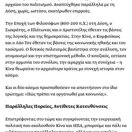
αρχαίου του πολιτισμού. Αναπτύχθηκε παράλληλα με τη
Δύση, χωρίς, ωστόσο, εκατέρωθεν επιρροές.
Την Εποχή των Φιλοσόφων (800-200 π.Χ.) στη Δύση, ο
Σωκράτης, ο Πλάτωνας και ο Αριστοτέλης έθεταν τις βάσεις
της λογικής και της δημοκρατίας. Στην Κίνα, ο Κομφούκιος
και ο Λάο Τσε έθεταν τις βάσεις της κοινωνικής ηθικής και του
ταοϊσμού. Ο δυτικός πολιτισμός βασίστηκε στην ανάλυση, τον
ατομικισμό και την επιστημονική μέθοδο. Ο κινεζικός, εστίασε
στην αρμονία του συνόλου, την ιεραρχία και τη συνέχεια − η
Κίνα θεωρείται το αρχαιότερο κράτος με συνεχή ιστορία στον
κόσμο.
Και οι δύο κόσμοι προσπαθούσαν να απαντήσουν στο ίδιο
ερώτημα: «Πώς πρέπει να οργανωθεί μια κοινωνία;».
Παράλληλες Πορείες, Αντίθετες Κατευθύνσεις
Επιστρέφοντας στο τώρα και συγκρίνοντας την ενεργειακή
πολιτική που ακολουθούν Κίνα και ΗΠΑ, μπορούμε και πάλι να
μιλήσουμε για παράλληλες πορείες, αλλά και για εντελώς