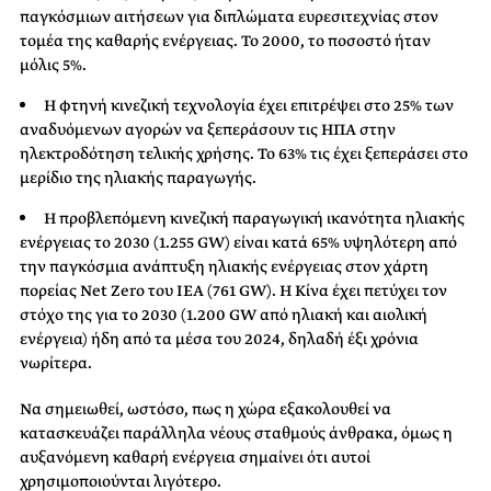
παγκόσμιων αιτήσεων για διπλώματα ευρεσιτεχνίας στον
τομέα της καθαρής ενέργειας. Το 2000, το ποσοστό ήταν
μόλις 5%.
Η φτηνή κινεζική τεχνολογία έχει επιτρέψει στο 25% των
αναδυόμενων αγορών να ξεπεράσουν τις ΗΠΑ στην
ηλεκτροδότηση τελικής χρήσης. Το 63% τις έχει ξεπεράσει στο
μερίδιο της ηλιακής παραγωγής.
Η προβλεπόμενη κινεζική παραγωγική ικανότητα ηλιακής
ενέργειας το 2030 (1.255 GW) είναι κατά 65% υψηλότερη από
την παγκόσμια ανάπτυξη ηλιακής ενέργειας στον χάρτη
πορείας Net Zero του IEA (761 GW). Η Κίνα έχει πετύχει τον
στόχο της για το 2030 (1.200 GW από ηλιακή και αιολική
ενέργεια) ήδη από τα μέσα του 2024, δηλαδή έξι χρόνια
νωρίτερα.
Να σημειωθεί, ωστόσο, πως η χώρα εξακολουθεί να
κατασκευάζει παράλληλα νέους σταθμούς άνθρακα, όμως η
αυξανόμενη καθαρή ενέργεια σημαίνει ότι αυτοί
χρησιμοποιούνται λιγότερο.