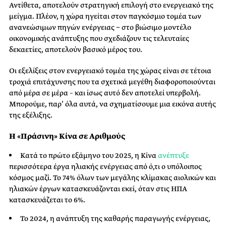
Αντίθετα, αποτελούν στρατηγική επιλογή στο ενεργειακό της
μείγμα. Πλέον, η χώρα ηγείται στον παγκόσμιο τομέα των
ανανεώσιμων πηγών ενέργειας − στο βιώσιμο μοντέλο
οικονομικής ανάπτυξης που σχεδιάζουν τις τελευταίες
δεκαετίες, αποτελούν βασικό μέρος του.
Οι εξελίξεις στον ενεργειακό τομέα της χώρας είναι σε τέτοια
τροχιά επιτάχυνσης που τα σχετικά μεγέθη διαφοροποιούνται
από μέρα σε μέρα – και ίσως αυτό δεν αποτελεί υπερβολή.
Μπορούμε, παρ’ όλα αυτά, να σχηματίσουμε μια εικόνα αυτής
της εξέλιξης.
Η «Πράσινη» Κίνα σε Αριθμούς
Κατά το πρώτο εξάμηνο του 2025, η Κίνα
ανέπτυξε
περισσότερα έργα ηλιακής ενέργειας από ό,τι ο υπόλοιπος
κόσμος μαζί. Το 74% όλων των μεγάλης κλίμακας αιολικών και
ηλιακών έργων κατασκευάζονται εκεί, όταν στις ΗΠΑ
κατασκευάζεται το 6%.
Το 2024, η ανάπτυξη της καθαρής παραγωγής ενέργειας,