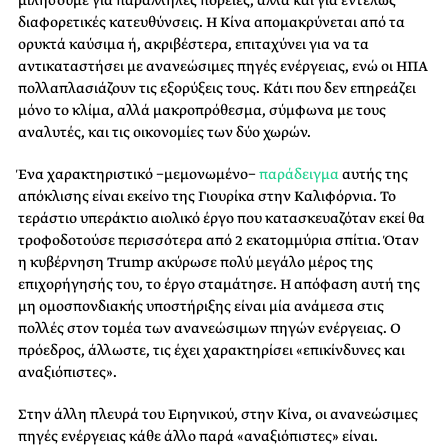
διαφορετικές κατευθύνσεις. Η Κίνα απομακρύνεται από τα
ορυκτά καύσιμα ή, ακριβέστερα, επιταχύνει για να τα
αντικαταστήσει με ανανεώσιμες πηγές ενέργειας, ενώ οι ΗΠΑ
πολλαπλασιάζουν τις εξορύξεις τους. Κάτι που δεν επηρεάζει
μόνο το κλίμα, αλλά μακροπρόθεσμα, σύμφωνα με τους
αναλυτές, και τις οικονομίες των δύο χωρών.
Ένα χαρακτηριστικό −μεμονωμένο−
παράδειγμα
αυτής της
απόκλισης είναι εκείνο της Γιουρίκα στην Καλιφόρνια. Το
τεράστιο υπεράκτιο αιολικό έργο που κατασκευαζόταν εκεί θα
τροφοδοτούσε περισσότερα από 2 εκατομμύρια σπίτια. Όταν
η κυβέρνηση Trump ακύρωσε πολύ μεγάλο μέρος της
επιχορήγησής του, το έργο σταμάτησε. Η απόφαση αυτή της
μη ομοσπονδιακής υποστήριξης είναι μία ανάμεσα στις
πολλές στον τομέα των ανανεώσιμων πηγών ενέργειας. Ο
πρόεδρος, άλλωστε, τις έχει χαρακτηρίσει «επικίνδυνες και
αναξιόπιστες».
Στην άλλη πλευρά του Ειρηνικού, στην Κίνα, οι ανανεώσιμες
πηγές ενέργειας κάθε άλλο παρά «αναξιόπιστες» είναι.