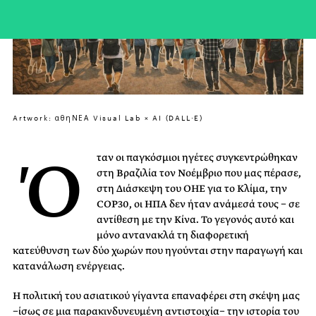
Artwork: αθηΝΕΑ Visual Lab × AI (DALL·E)
Ό
ταν οι παγκόσμιοι ηγέτες συγκεντρώθηκαν
στη Βραζιλία τον Νοέμβριο που μας πέρασε,
στη Διάσκεψη του ΟΗΕ για το Κλίμα, την
COP30, οι ΗΠΑ δεν ήταν ανάμεσά τους − σε
αντίθεση με την Κίνα. Το γεγονός αυτό και
μόνο αντανακλά τη διαφορετική
κατεύθυνση των δύο χωρών που ηγούνται στην παραγωγή και
κατανάλωση ενέργειας.
Η πολιτική του ασιατικού γίγαντα επαναφέρει στη σκέψη μας
−ίσως σε μια παρακινδυνευμένη αντιστοιχία− την ιστορία του