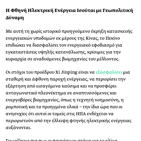
Η Φθηνή Ηλεκτρική Ενέργεια Ισούται με Γεωπολιτική
Δύναμη
Με αυτή τη χωρίς ιστορικό προηγούμενο έκρηξη κατασκευής
ενεργειακών υποδομών εκ μέρους της Κίνας, το Πεκίνο
επιδιώκει να διασφαλίσει τον ενεργειακό εφοδιασμό για
εγκαταστάσεις υψηλής κατανάλωσης, κρίσιμες για την
κυριαρχία σε αναδυόμενες βιομηχανίες του μέλλοντος.
Οι στόχοι του προέδρου Xi Jinping είναι να
εξασφαλίσει
μια
σταθερή και άφθονη παροχή ενέργειας, να περιορίσει την
εξάρτηση από εισαγόμενα καύσιμα και να προσφέρει
ανταγωνιστικό πλεονέκτημα σε αναπτυσσόμενες και
ενεργοβόρες βιομηχανίες, όπως η τεχνητή νοημοσύνη, η
ρομποτική και τα προηγμένα υλικά − την ίδια ώρα που οι
ανησυχίες ότι αυτοί οι τομείς στις ΗΠΑ ενδέχεται να
περιοριστούν από την έλλειψη φτηνής ηλεκτρικής ενέργειας
αυξάνονται.
Γνωρίζουμε πια πως οι παγκόσμιοι στόχοι για το κλίμα