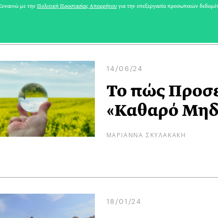
ΔΕΣΠΟΙΝΑ ΡΑΜΜΟΥ
υναινώ με την
Πολιτική Προστασίας Απορρήτου
για την επεξεργασία προσωπικών δεδομέ
14/06/24
Το πώς Προσε
«Καθαρό Μηδέ
ΜΑΡΙΑΝΝΑ ΣΚΥΛΑΚΑΚΗ
18/01/24