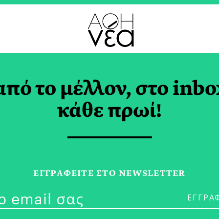
 ZERO TAG
από το μέλλον, στο inbo
κάθε πρωί!
30/01/26
Η Πράσινη Άν
ΕΓΓPΑΦΕΙΤΕ ΣΤΟ NEWSLETTER
Πρέπει να Ξέ