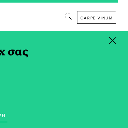
CARPE VINUM
×
x σας
ΟΙΚΟΝΟΜΙΑ
οδος της Κίνας: Όσα
ρεις