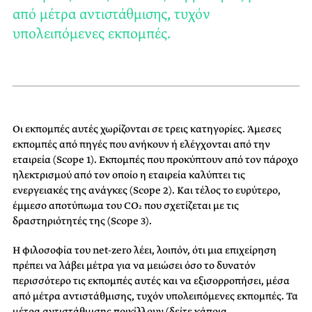
από μέτρα αντιστάθμισης, τυχόν
υπολειπόμενες εκπομπές.
Οι εκπομπές αυτές χωρίζονται σε τρεις κατηγορίες. Άμεσες
εκπομπές από πηγές που ανήκουν ή ελέγχονται από την
εταιρεία (Scope 1). Εκπομπές που προκύπτουν από τον πάροχο
ηλεκτρισμού από τον οποίο η εταιρεία καλύπτει τις
ενεργειακές της ανάγκες (Scope 2). Και τέλος το ευρύτερο,
έμμεσο αποτύπωμα του CO₂ που σχετίζεται με τις
δραστηριότητές της (Scope 3).
Η φιλοσοφία του net-zero λέει, λοιπόν, ότι μια επιχείρηση
πρέπει να λάβει μέτρα για να μειώσει όσο το δυνατόν
περισσότερο τις εκπομπές αυτές και να εξισορροπήσει, μέσα
από μέτρα αντιστάθμισης, τυχόν υπολειπόμενες εκπομπές. Τα
μέτρα αντιστάθμισης ποικίλλουν (δείτε κάποια