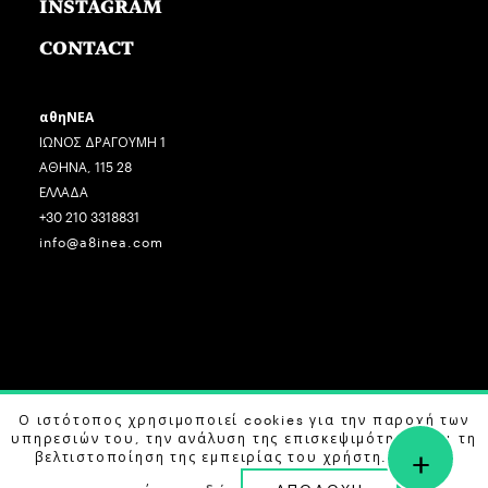
INSTAGRAM
CONTACT
αθηΝΕΑ
ΙΩΝΟΣ ΔΡΑΓΟΥΜΗ 1
ΑΘΗΝΑ, 115 28
ΕΛΛΑΔΑ
+30 210 3318831
info@a8inea.com
COPYRIGHT © 2026 αθηΝΕΑ, ALL RIGHTS RESERVED.
Ο ιστότοπος χρησιμοποιεί cookies για την παροχή των
υπηρεσιών του, την ανάλυση της επισκεψιμότητας και τη
+
DESIGN BY
G DESIGN STUDIO
. DEVELOPED BY
B LABS
.
βελτιστοποίηση της εμπειρίας του χρήστη. Μάθετε