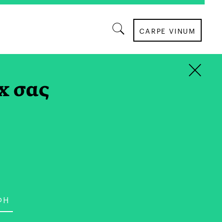
CARPE VINUM
×
ΠΟΣ ΖΩΗΣ
x σας