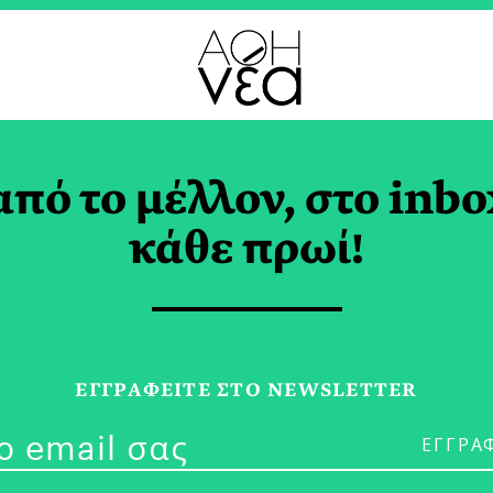
ΤΡΟ
από το μέλλον, στο inbo
 Τέλειες Ατέλειες με
κάθε πρωί!
πη
ΥΤΑΡΗ
ΕΓΓPΑΦΕΙΤΕ ΣΤΟ NEWSLETTER