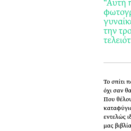
“Αυτή 
φωτογρ
γυναίκ
την τρ
τελειό
Το σπίτι 
όχι σαν θ
Που θέλου
καταφύγιο
εντελώς ι
μας βιβλί