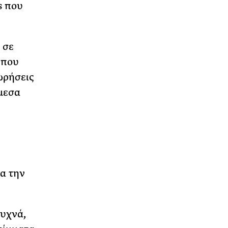
s που
 σε
 που
ωρήσεις
μεσα
ια την
Συχνά,