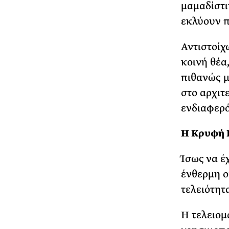
μαμαδίστι
εκλύουν π
Αντιστοίχ
κοινή θέα
πιθανώς μ
στο αρχιτ
ενδιαφερό
Η Κρυφή 
Ίσως να έ
ένθερμη ο
τελειότητ
Η τελειομ