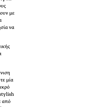
ους
έουν με
α
ησία να
τικής
α
άνιση
τε μία
μικρό
stylish
ε από