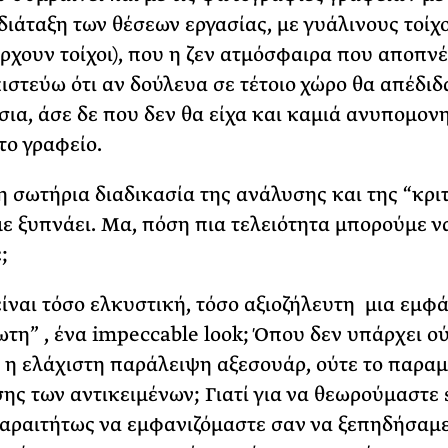
 διάταξη των θέσεων εργασίας, με γυάλινους τοίχ
ρχουν τοίχοι), που η ζεν ατμόσφαιρα που αποπν
πιστεύω ότι αν δούλευα σε τέτοιο χώρο θα απέδιδ
ια, άσε δε που δεν θα είχα και καμιά ανυπομον
το γραφείο.
 η σωτήρια διαδικασία της ανάλυσης και της “κρι
ε ξυπνάει. Μα, πόση πια τελειότητα μπορούμε ν
;
είναι τόσο ελκυστική, τόσο αξιοζήλευτη μια εμφ
τη” , ένα impeccable look; Όπου δεν υπάρχει ού
ε η ελάχιστη παράλειψη αξεσουάρ, ούτε το παρα
σης των αντικειμένων; Γιατί για να θεωρούμαστε 
αραιτήτως να εμφανιζόμαστε σαν να ξεπηδήσαμ