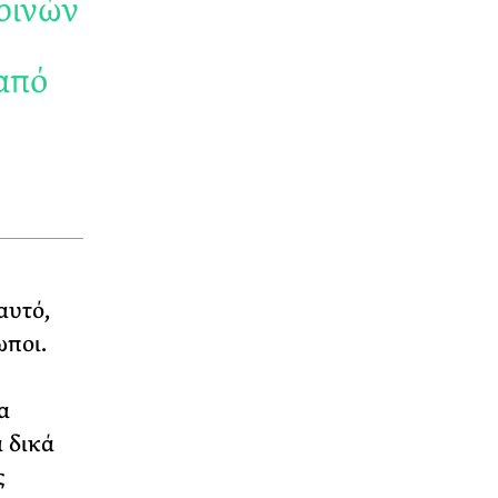
ερινών
 από
αυτό,
ωποι.
α
 δικά
ς