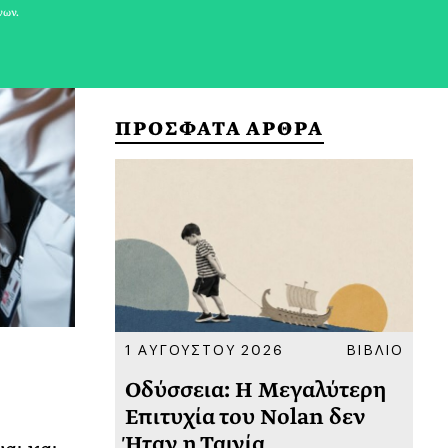
νων.
ΠΡΟΣΦΑΤΑ ΑΡΘΡΑ
ΚΟΙΝΩΝΙΑ
1 ΑΥΓΟΥΣΤΟΥ 2026
ΒΙΒΛΙΟ
31
υ
Οδύσσεια: Η Μεγαλύτερη
Το
 πριν
Επιτυχία του Nolan δεν
Φω
Ήταν η Ταινία
Ακ