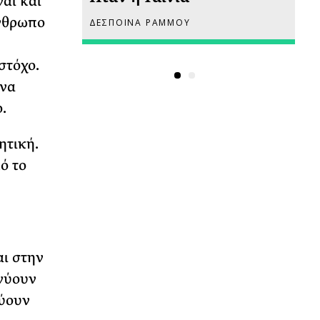
ναι και
άνθρωπο
ΔΕΣΠΟΙΝΑ ΡΑΜΜΟΥ
ΡΙ
στόχο.
 να
.
ητική.
ό το
αι στην
νύουν
εύουν