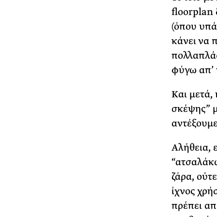
floorplan
(όπου υπά
κάνει να 
πολλαπλάσ
φύγω απ’ 
Και μετά,
σκέψης” μ
αντέξουμε
Αλήθεια, 
“ατσαλάκω
ζάρα, ούτ
ίχνος χρή
πρέπει απ