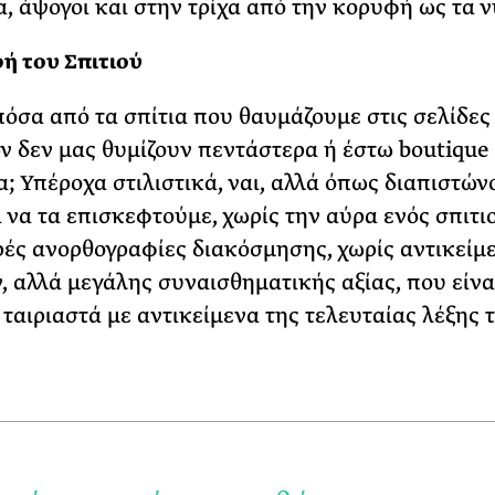
να, άψογοι και στην τρίχα από την κορυφή ως τα ν
ή του Σπιτιού
πόσα από τα σπίτια που θαυμάζουμε στις σελίδες
ν δεν μας θυμίζουν πεντάστερα ή έστω boutique
α; Υπέροχα στιλιστικά, ναι, αλλά όπως διαπιστών
ι να τα επισκεφτούμε, χωρίς την αύρα ενός σπιτι
ρές ανορθογραφίες διακόσμησης, χωρίς αντικείμ
, αλλά μεγάλης συναισθηματικής αξίας, που είνα
ταιριαστά με αντικείμενα της τελευταίας λέξης 