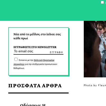
Σ
Νέα από το μέλλον, στο inbox σας
κάθε πρωί
ΕΓΓΡΑΦΕΙΤΕ ΣΤΟ NEWSLETTER
Συναινώ με την
Πολιτική Προστασίας
Απορρήτου
για την επεξεργασία προσωπικών
δεδομένων.
ΠΡΟΣΦΑΤΑ ΑΡΘΡΑ
Photo by Flau
Οδύσσεια: Η