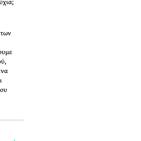
ύχια;
 των
ουμε
ού,
ενα
ι
του