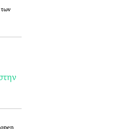
.
 των
 στην
 open