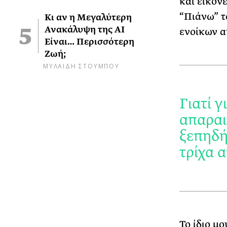
και εικόν
“Πιάνω” τ
Κι αν η Μεγαλύτερη
Ανακάλυψη της AI
ενοίκων α
Είναι… Περισσότερη
Ζωή;
ΜΥΛΑΙΔΗ ΣΤΟΥΜΠΟΥ
Γιατί 
απαραι
ξεπηδή
τρίχα 
Το ίδιο μ