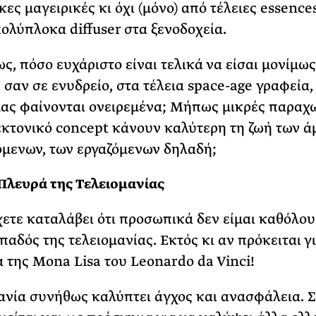
κες μαγειρικές κι όχι (μόνο) από τέλειες essence
ολύπλοκα diffuser στα ξενοδοχεία.
ως, πόσο ευχάριστο είναι τελικά να είσαι μονίμως
, σαν σε ενυδρείο, στα τέλεια space-age γραφεία,
ας φαίνονται ονειρεμένα; Μήπως μικρές παραχ
εκτονικό concept κάνουν καλύτερη τη ζωή των ά
μενων, των εργαζόμενων δηλαδή;
Πλευρά της Τελειομανίας
χετε καταλάβει ότι προσωπικά δεν είμαι καθόλου
παδός της τελειομανίας. Εκτός κι αν πρόκειται γ
α της Mona Lisa του Leonardo da Vinci!
ανία συνήθως καλύπτει άγχος και ανασφάλεια. 