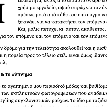
Η
τελειότητα, εκτός από άπιαστο όνειρο εί
χρήσιμο εργαλείο, αφού σπρώχνει τον 
ΡΙΑ ΣΠΥΡΟΥ
αμέσως μετά από κάθε του επίτευγμα να
ξεκινάει για να κατακτήσει τον επόμενο 
Και, μόλις πετύχει κι αυτόν, ακάθεκτος,
 για τον επόμενο και τον επόμενο και τον επόμενο
ον δρόμο για την τελειότητα ακολουθεί και η αισθ
ι η πορεία προς το τέλειο στιλ. Είναι όμως ιδανικ
τιλ;
 & Το Ξύπνημα
 το αγαπημένο μου περιοδικό μόδας και βυθίζομ
 των εκπληκτικών φωτογραφίσεων που αναδεικ
styling συγκλονιστικών ρούχων. Το ίδιο με ταξιδ