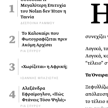
Μεγαλύτερη Επιτυχία
του Nolan δεν Ήταν η
Ταινία
ΔΕΣΠΟΙΝΑ ΡΑΜΜΟΥ
Το Καλοκαίρι που
συνεχίζει
Φωτογραφίζεται πριν
Ακόμη Αρχίσει
Λογικά, τ
ΡΙΑ ΣΠΥΡΟΥ
Λογικά, κα
“τέλειο” σ
«Χωρίζεται» η Αφρική;
Τα Όνειρα
ΙΩΑΝΝΗΣ ΜΠΑΖΙΩΤΗΣ
Ξεφυλλίζω
Αλεξάνδρα
απόλαυση
Εφραίμογλου, «Πώς
Φτάνεις Τόσο Ψηλά;»
το τέλειο 
ΡΙΑ ΣΠΥΡΟΥ