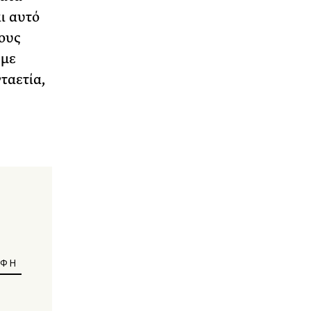
ι αυτό
ους
 με
ταετία,