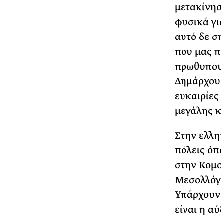
μετακίνησ
φυσικά γι
αυτό δε σ
που μας π
πρωθυπουρ
Δημάρχους
ευκαιρίες
μεγάλης κ
Στην ελλη
πόλεις όπ
στην Κομο
Μεσολλόγι
Υπάρχουν 
είναι η α