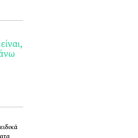
είναι,
πάνω
ειδικά
λατα