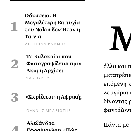
Οδύσσεια: Η
Μεγαλύτερη Επιτυχία
του Nolan δεν Ήταν η
Ταινία
ΔΕΣΠΟΙΝΑ ΡΑΜΜΟΥ
Το Καλοκαίρι που
Φωτογραφίζεται πριν
άλλο και 
Ακόμη Αρχίσει
μετατρέπε
ΡΙΑ ΣΠΥΡΟΥ
επόμενη κ
Ζευγάρια 
«Χωρίζεται» η Αφρική;
δίνοντας 
φαντάζοντ
ΙΩΑΝΝΗΣ ΜΠΑΖΙΩΤΗΣ
Αλεξάνδρα
Πάντα με 
Εφραίμογλου, «Πώς