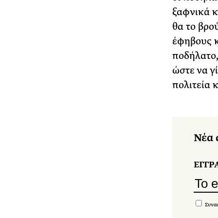
ξαφνικά κ
θα το βρο
έφηβους κ
ποδήλατο,
ώστε να γ
πολιτεία 
Νέα 
ΕΓΓΡ
Συναι