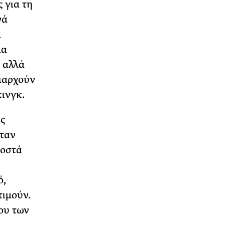
 για τη
νά
α
ία
 αλλά
ιαρχούν
κινγκ.
ες
ήταν
ροστά
ό,
τιμούν.
ου των