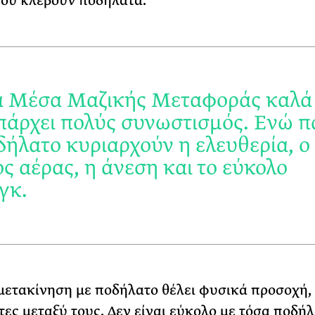
ου κλέβουν ποδήλατα.
τα Μέσα Μαζικής Μεταφοράς καλά 
πάρχει πολύς συνωστισμός. Ενώ 
δήλατο κυριαρχούν η ελευθερία, ο
ς αέρας, η άνεση και το εύκολο
γκ.
μετακίνηση με ποδήλατο θέλει φυσικά προσοχή, 
τες μεταξύ τους. Δεν είναι εύκολο με τόσα ποδή