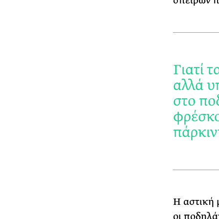
σπειρών π
Γιατί 
αλλά υ
στο πο
φρέσκο
πάρκιν
Η αστική 
οι ποδηλά