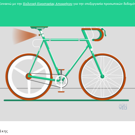
υναινώ με την
Πολιτική Προστασίας Απορρήτου
για την επεξεργασία προσωπικών δεδομέ
31 ΙΟΥΛΙΟΥ 2026
άκης
Το Καλοκαίρι πο