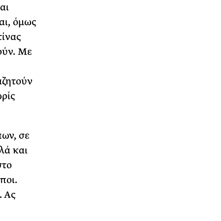
αι
αι, όμως
τίνας
ούν. Με
αζητούν
ωρίς
πων, σε
λά και
στο
ποι.
. Ας