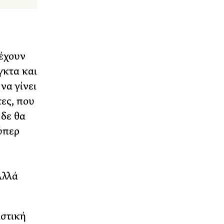
σέχουν
γκτα και
να γίνει
ες, που
 δε θα
ούπερ
Αλλά
αστική