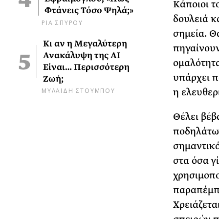
Κάποιοι τ
Φτάνεις Τόσο Ψηλά;»
δουλειά κ
ΡΙΑ ΣΠΥΡΟΥ
σημεία. Θ
Κι αν η Μεγαλύτερη
πηγαίνουν
Ανακάλυψη της AI
ομαλότητα
Είναι… Περισσότερη
υπάρχει π
Ζωή;
ΜΥΛΑΙΔΗ ΣΤΟΥΜΠΟΥ
η ελευθερ
Θέλει βέβ
ποδηλάτων
σημαντικό
στα όσα γ
χρησιμοπο
παραπέμπε
Χρειάζετα