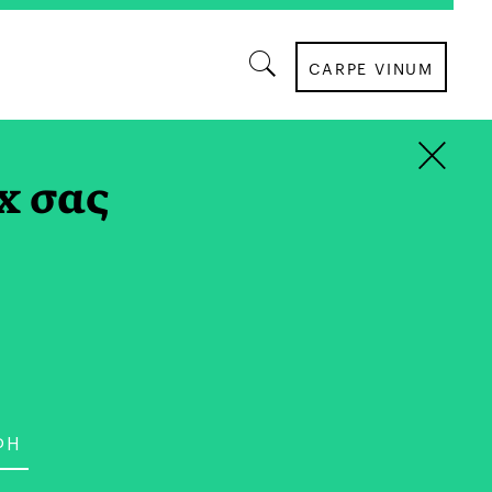
CARPE VINUM
×
ΕΥΕΞΙΑ
x σας