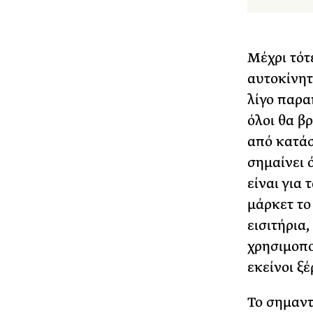
Μέχρι τότ
αυτοκίνητ
λίγο παρα
όλοι θα β
από κατάσ
σημαίνει 
είναι για 
μάρκετ το
εισιτήρια,
χρησιμοπο
εκείνοι ξέ
Το σημαντ