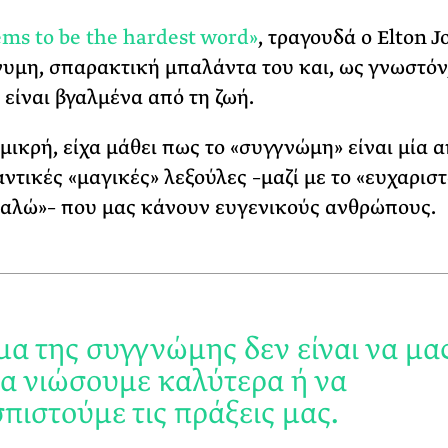
ΡΙΑ ΣΠΥΡΟΥ
ems to be the hardest word»
, τραγουδά ο Elton J
υμη, σπαρακτική μπαλάντα του και, ως γνωστόν,
 είναι βγαλμένα από τη ζωή.
μικρή, είχα μάθει πως το «συγγνώμη» είναι μία α
αντικές «μαγικές» λεξούλες –μαζί με το «ευχαρισ
αλώ»– που μας κάνουν ευγενικούς ανθρώπους.
μα της συγγνώμης δεν είναι να μα
να νιώσουμε καλύτερα ή να
πιστούμε τις πράξεις μας.