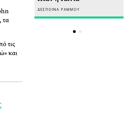
ΔΕΣΠΟΙΝΑ ΡΑΜΜΟΥ
ΡΙ
ohn
 τα
πό τις
τώ» και
ς