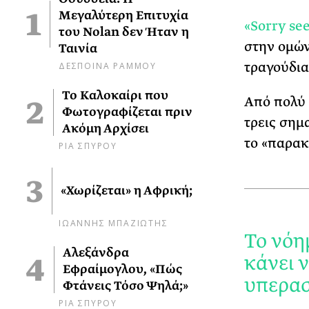
Μεγαλύτερη Επιτυχία
«
Sorry se
του Nolan δεν Ήταν η
στην ομών
Ταινία
ΔΕΣΠΟΙΝΑ ΡΑΜΜΟΥ
τραγούδια
Το Καλοκαίρι που
Από πολύ 
Φωτογραφίζεται πριν
τρεις σημ
Ακόμη Αρχίσει
το «παρακ
ΡΙΑ ΣΠΥΡΟΥ
«Χωρίζεται» η Αφρική;
ΙΩΑΝΝΗΣ ΜΠΑΖΙΩΤΗΣ
Το νόη
Αλεξάνδρα
κάνει 
Εφραίμογλου, «Πώς
υπερασ
Φτάνεις Τόσο Ψηλά;»
ΡΙΑ ΣΠΥΡΟΥ