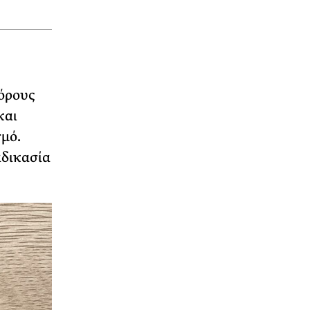
 όρους
και
μό.
αδικασία