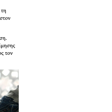
 τη
ιστον
ση.
ίμησης
ος τον