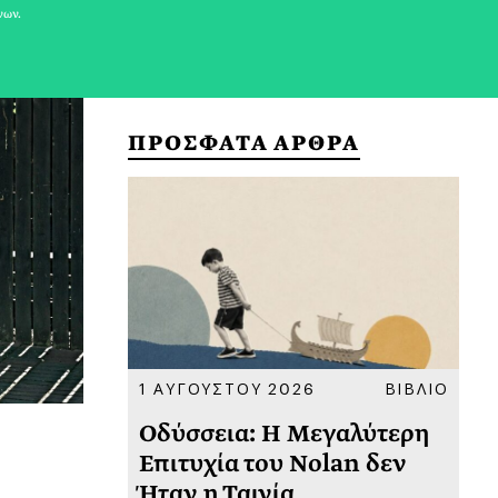
νων.
ΠΡΟΣΦΑΤΑ ΑΡΘΡΑ
ΚΟΙΝΩΝΙΑ
1 ΑΥΓΟΥΣΤΟΥ 2026
ΒΙΒΛΙΟ
31
υ
Οδύσσεια: Η Μεγαλύτερη
Το
 πριν
Επιτυχία του Nolan δεν
Φω
Ήταν η Ταινία
Ακ