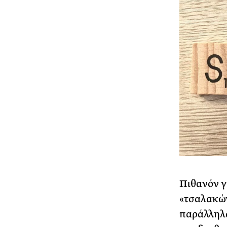
Πιθανόν γ
«τσαλακών
παράλληλα