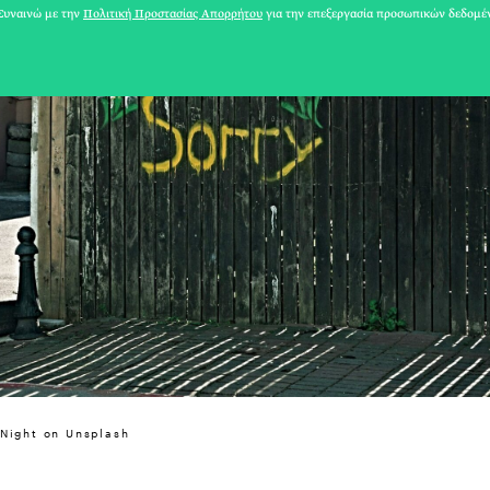
υναινώ με την
Πολιτική Προστασίας Απορρήτου
για την επεξεργασία προσωπικών δεδομέ
31 ΙΟΥΛΙΟΥ 2026
Το Καλοκαίρι πο
 Night on Unsplash
Φωτογραφίζεται
Ακόμη Αρχίσει