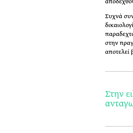
αποδεχθού
Συχνά συν
δικαιολογί
παραδεχτο
στην πραγ
αποτελεί 
Στην ε
ανταγω