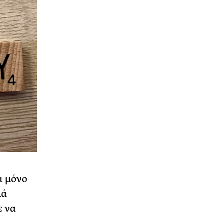
ι μόνο
λά
ε να