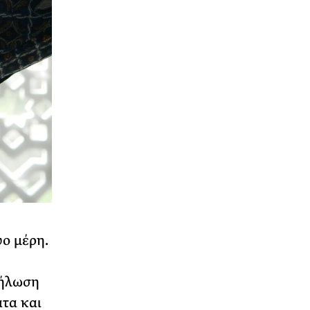
ύο μέρη.
δήλωση
ατα και