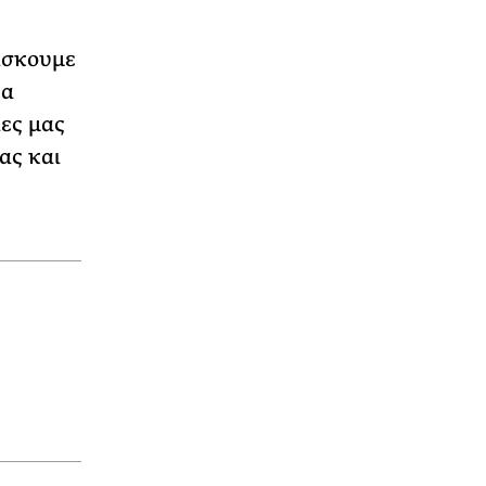
ίσκουμε
να
ίες μας
ας και