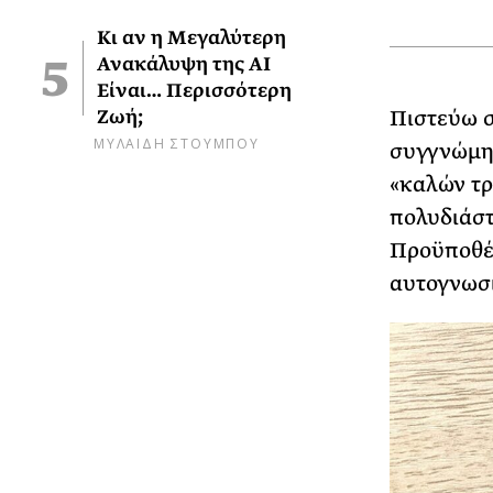
Κι αν η Μεγαλύτερη
Ανακάλυψη της AI
Είναι… Περισσότερη
Ζωή;
Πιστεύω σ
ΜΥΛΑΙΔΗ ΣΤΟΥΜΠΟΥ
συγγνώμης
«καλών τρ
πολυδιάστ
Προϋποθέτ
αυτογνωσί