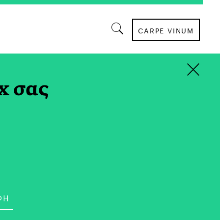
CARPE VINUM
×
ΑΠΟΨΗ
x σας