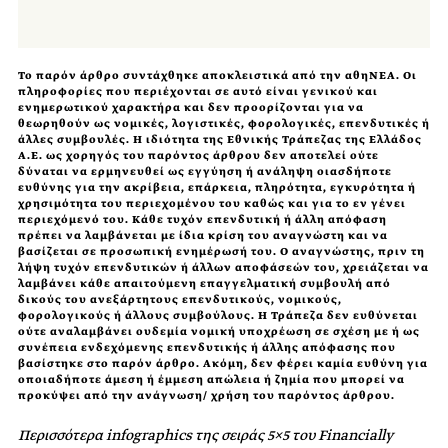
Το παρόν άρθρο συντάχθηκε αποκλειστικά από την αθηΝΕΑ. Οι
πληροφορίες που περιέχονται σε αυτό είναι γενικού και
ενημερωτικού χαρακτήρα και δεν προορίζονται για να
θεωρηθούν ως νομικές, λογιστικές, φορολογικές, επενδυτικές ή
άλλες συμβουλές. Η ιδιότητα της Εθνικής Τράπεζας της Ελλάδος
Α.Ε. ως χορηγός του παρόντος άρθρου δεν αποτελεί ούτε
δύναται να ερμηνευθεί ως εγγύηση ή ανάληψη οιασδήποτε
ευθύνης για την ακρίβεια, επάρκεια, πληρότητα, εγκυρότητα ή
χρησιμότητα του περιεχομένου του καθώς και για το εν γένει
περιεχόμενό του. Κάθε τυχόν επενδυτική ή άλλη απόφαση
πρέπει να λαμβάνεται με ίδια κρίση του αναγνώστη και να
βασίζεται σε προσωπική ενημέρωσή του. Ο αναγνώστης, πριν τη
λήψη τυχόν επενδυτικών ή άλλων αποφάσεών του, χρειάζεται να
λαμβάνει κάθε απαιτούμενη επαγγελματική συμβουλή από
δικούς του ανεξάρτητους επενδυτικούς, νομικούς,
φορολογικούς ή άλλους συμβούλους. Η Τράπεζα δεν ευθύνεται
ούτε αναλαμβάνει ουδεμία νομική υποχρέωση σε σχέση με ή ως
συνέπεια ενδεχόμενης επενδυτικής ή άλλης απόφασης που
βασίστηκε στο παρόν άρθρο. Ακόμη, δεν φέρει καμία ευθύνη για
οποιαδήποτε άμεση ή έμμεση απώλεια ή ζημία που μπορεί να
προκύψει από την ανάγνωση/ χρήση του παρόντος άρθρου.
Περισσότερα infographics της σειράς 5×5 του Financially