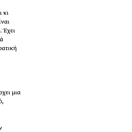
ι κι
ίναι
. Έχει
κά
ρατική
ρχει μια
ό,
ν