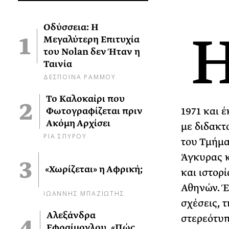
Οδύσσεια: Η
Μεγαλύτερη Επιτυχία
του Nolan δεν Ήταν η
Ταινία
ΔΕΣΠΟΙΝΑ ΡΑΜΜΟΥ
Το Καλοκαίρι που
1971 και 
Φωτογραφίζεται πριν
Ακόμη Αρχίσει
με διδακτ
ΡΙΑ ΣΠΥΡΟΥ
του Τμήμα
Άγκυρας κ
«Χωρίζεται» η Αφρική;
και ιστορ
Αθηνών. Έ
ΙΩΑΝΝΗΣ ΜΠΑΖΙΩΤΗΣ
σχέσεις, 
Αλεξάνδρα
στερεότυπ
Εφραίμογλου, «Πώς