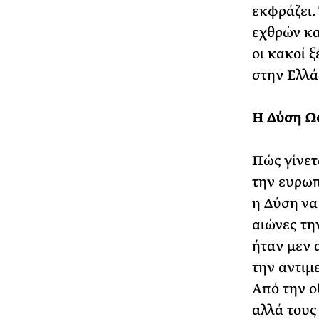
εκφράζει.
εχθρών κα
οι κακοί ξ
στην Ελλά
Η Δύση Ω
Πώς γίνετ
την ευρωπ
η Δύση να
αιώνες τη
ήταν μεν 
την αντιμ
Από την ο
αλλά τους