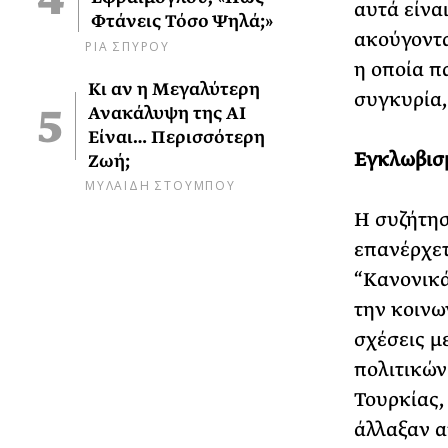
αυτά είνα
Φτάνεις Τόσο Ψηλά;»
ακούγοντα
ΡΙΑ ΣΠΥΡΟΥ
η οποία π
Κι αν η Μεγαλύτερη
συγκυρία,
Ανακάλυψη της AI
Είναι… Περισσότερη
Εγκλωβισμ
Ζωή;
ΜΥΛΑΙΔΗ ΣΤΟΥΜΠΟΥ
Η συζήτησ
επανέρχετ
“Κανονικά
την κοινων
σχέσεις με
πολιτικών
Τουρκίας,
άλλαξαν α