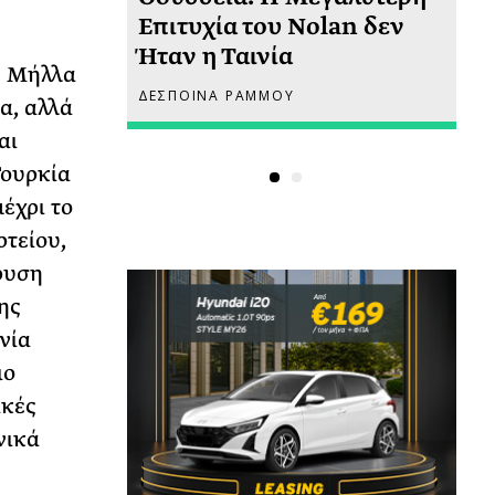
 πριν
Επιτυχία του Nolan δεν
Φω
Ήταν η Ταινία
Ακ
ή Μήλλα
ΔΕΣΠΟΙΝΑ ΡΑΜΜΟΥ
ΡΙ
α, αλλά
αι
Τουρκία
έχρι το
ρτείου,
ρυση
ης
νία
ιο
ικές
νικά