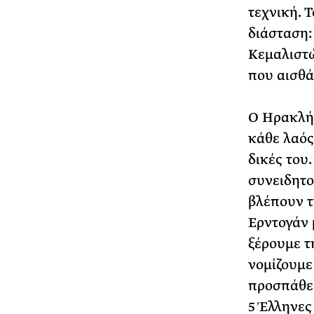
τεχνική. 
διάσταση:
Κεμαλιστώ
που αισθά
O Ηρακλής
κάθε λαός,
δικές του
συνειδητο
βλέπουν τη
Ερντογάν μ
ξέρουμε τη
νομίζουμε 
προσπάθει
5 Έλληνες