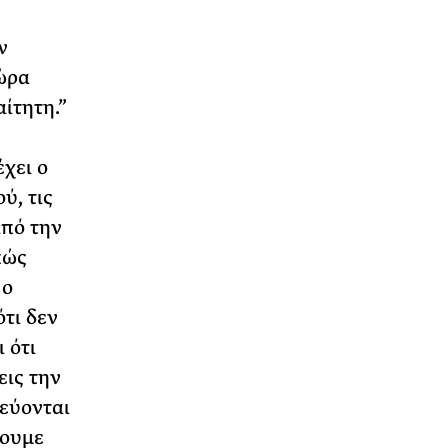
ν
ώρα
ίτητη.”
χει ο
ύ, τις
από την
πώς
 ο
ότι δεν
 ότι
εις την
ζεύονται
σουμε