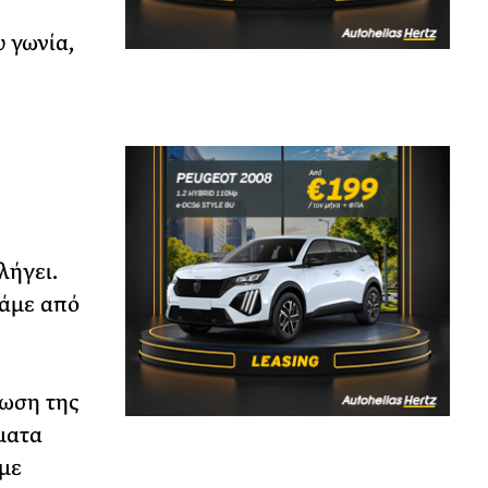
 γωνία,
λήγει.
νάμε από
τωση της
ματα
με