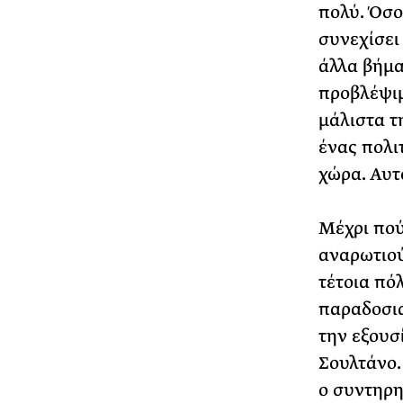
πολύ. Όσο
συνεχίσει 
άλλα βήμα
προβλέψιμο
μάλιστα τ
ένας πολι
χώρα. Αυτ
Μέχρι πού
αναρωτιού
τέτοια πόλ
παραδοσια
την εξουσ
Σουλτάνο. 
ο συντηρη