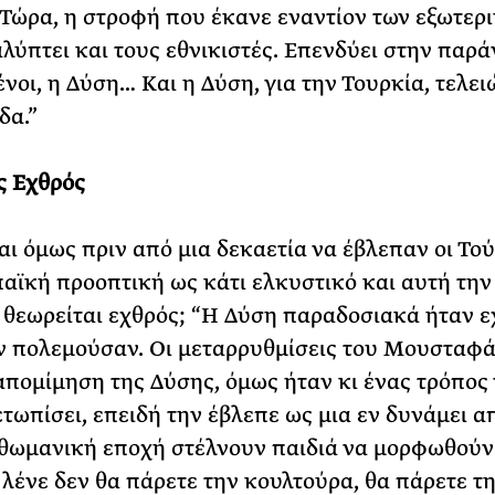
 Τώρα, η στροφή που έκανε εναντίον των εξωτερ
λύπτει και τους εθνικιστές. Επενδύει στην παρά
ένοι, η Δύση… Και η Δύση, για την Τουρκία, τελει
δα.”
ς Εχθρός
αι όμως πριν από μια δεκαετία να έβλεπαν οι Το
αϊκή προοπτική ως κάτι ελκυστικό και αυτή την
 θεωρείται εχθρός; “Η Δύση παραδοσιακά ήταν ε
ν πολεμούσαν. Οι μεταρρυθμίσεις του Μουσταφ
απομίμηση της Δύσης, όμως ήταν κι ένας τρόπος
ετωπίσει, επειδή την έβλεπε ως μια εν δυνάμει α
θωμανική εποχή στέλνουν παιδιά να μορφωθούν 
 λένε δεν θα πάρετε την κουλτούρα, θα πάρετε τ