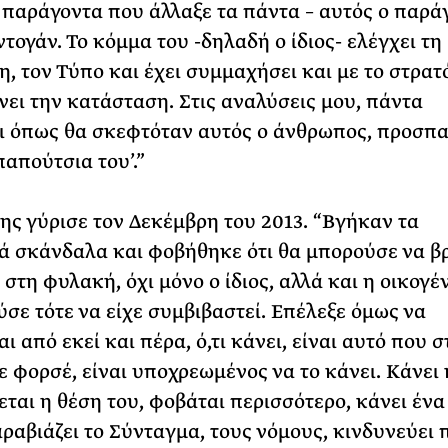
 παράγοντα που άλλαξε τα πάντα – αυτός ο παρά
ντογάν. Το κόμμα του -δηλαδή ο ίδιος- ελέγχει τη
η, τον Τύπο και έχει συμμαχήσει και με το στρατ
ει την κατάσταση. Στις αναλύσεις μου, πάντα
 όπως θα σκεφτόταν αυτός ο άνθρωπος, προσπ
παπούτσια του’.”
ης γύρισε τον Δεκέμβρη του 2013. “Βγήκαν τα
ά σκάνδαλα και φοβήθηκε ότι θα μπορούσε να β
στη φυλακή, όχι μόνο ο ίδιος, αλλά και η οικογέν
σε τότε να είχε συμβιβαστεί. Επέλεξε όμως να
αι από εκεί και πέρα, ό,τι κάνει, είναι αυτό που σ
ε φορσέ, είναι υποχρεωμένος να το κάνει. Κάνει 
εται η θέση του, φοβάται περισσότερο, κάνει έν
ραβιάζει το Σύνταγμα, τους νόμους, κινδυνεύει 