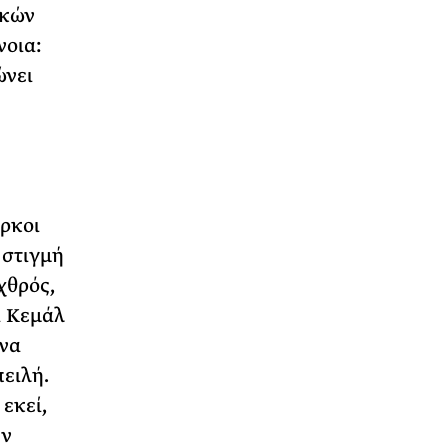
ικών
νοια:
ώνει
ύρκοι
 στιγμή
χθρός,
ά Κεμάλ
 να
πειλή.
εκεί,
ην