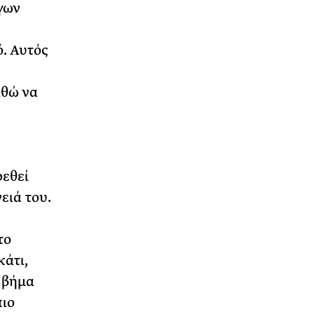
γων
ό. Αυτός
αθώ να
ρεθεί
ειά του.
το
κάτι,
α βήμα
πιο