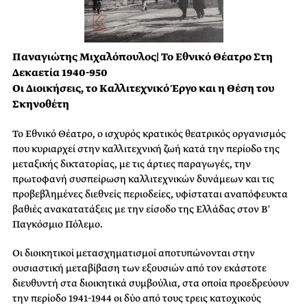
Παναγιώτης Μιχαλόπουλος| Το Εθνικό Θέατρο Στη
Δεκαετία 1940-950
Οι Διοικήσεις, το Καλλιτεχνικό Έργο και η Θέση του
Σκηνοθέτη
Το Εθνικό Θέατρο, ο ισχυρός κρατικός θεατρικός οργανισμός
που κυριαρχεί στην καλλιτεχνική ζωή κατά την περίοδο της
μεταξικής δικτατορίας, με τις άρτιες παραγωγές, την
πρωτοφανή συσπείρωση καλλιτεχνικών δυνάμεων και τις
προβεβλημένες διεθνείς περιοδείες, υφίσταται αναπόφευκτα
βαθιές ανακατατάξεις με την είσοδο της Ελλάδας στον Β′
Παγκόσμιο Πόλεμο.
Οι διοικητικοί μετασχηματισμοί αποτυπώνονται στην
ουσιαστική μεταβίβαση των εξουσιών από τον εκάστοτε
διευθυντή στα διοικητικά συμβούλια, στα οποία προεδρεύουν
την περίοδο 1941-1944 οι δύο από τους τρεις κατοχικούς