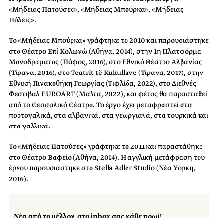
«Μήδειας Πατούσες», «Μήδειας Μπούρκα», «Μήδειας
Πόλεις».
Το «Μήδειας Μπούρκα» γράφτηκε το 2010 και παρουσιάστηκε
στο Θέατρο Επί Κολωνώ (Αθήνα, 2014), στην 1η Πλατφόρμα
Μονοδράματος (Πάφος, 2016), στο Εθνικό Θέατρο Αλβανίας
(Τίρανα, 2016), στο Teatrit të Kukullave (Τίρανα, 2017), στην
Εθνική Πινακοθήκη Γεωργίας (Τιφλίδα, 2022), στο Διεθνές
Φεστιβάλ EUROART (Μάλτα, 2022), και φέτος θα παρασταθεί
από το Θεσσαλικό Θέατρο. Το έργο έχει μεταφραστεί στα
πορτογαλικά, στα αλβανικά, στα γεωργιανά, στα τουρκικά και
στα γαλλικά.
Το «Μήδειας Πατούσες» γράφτηκε το 2011 και παραστάθηκε
στο Θέατρο Βαφείο (Αθήνα, 2014). Η αγγλική μετάφραση του
έργου παρουσιάστηκε στο Stella Adler Studio (Νέα Υόρκη,
2016).
Νέα από το μέλλον, στο inbox σας κάθε πρωί!