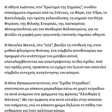
Η Αθηνά Ιωάννου, στο “Ερώτημα της Σημαίας”, συνδέει
αποκόμματα σημαιών από τις Σπέτσες, τα Ψαρά, την Ύδρα, το
Καστελόριζο, την πρώτη γαλανόλευκη, τη σημαία του Ρήγα
Φεραίου, της Φιλικής Εταιρείας, της Λασκαρίνας
Μπουμπουλίνας και του Θεόδωρου Κολοκοτρώνη, για να
φτιάξει τη μορφή μιας τριγωνικής ναυτικής σημαίας-οδηγού.
Η Ναταλία Μαντά, στο “1132”, βασίζει τη σύνθεσή της στον
μυθικό φλεγόμενο Φοίνικα, ένα σύμβολο αυτοδυναμίας και
προχωρά στο ανάπτυγμα του μοτίβου αυτού,
επαναλαμβάνοντας και αναστρέφοντας το ίδιο σχέδιο. Από
την πράξη αυτή, προκύπτει το σχήμα του λωτού που αποτελεί
σύμβολο συνεχούς αναγέννησης του κόσμου.
Η Νίνα Παπακωνσταντίνου, στο “Σχέδιο Τετραδίου”,
αποτυπώνει με κόκκινο μαρκαδόρο πάνω σε χαρτί τετραδίου
τα κενά ανάμεσα στα γράμματα της φράσης “Ελευθερία ή
Θάνατος”. Με την έμφαση στα κενά εστιάζει στην απουσία
του νοήματος, ενώ το κόκκινο χρώμα δηλώνει το πάθος του
ανθρώπου για έναν καλύτερο κόσμο.