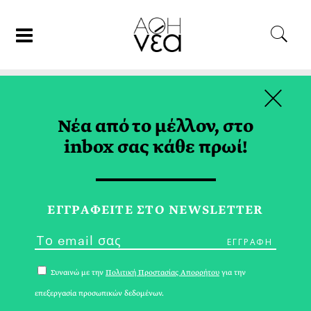
×
22/09/21
ΕΙΚΑΣΤΙΚΑ
Νέα από το μέλλον, στο
Κι-νήματα στις Σπέτσες
inbox σας κάθε πρωί!
ΑΓΓΕΛΙΚΗ ΝΤΟΥΡΟΥ
ΕΓΓPΑΦΕΙΤΕ ΣΤΟ NEWSLETTER
Συναινώ με την
Πολιτική Προστασίας Απορρήτου
για την
επεξεργασία προσωπικών δεδομένων.