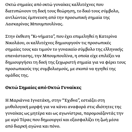
Οκτώ σημαίες από οκτώ γυναίκες καλλιτέχνες που
διατυπώνουν τη δική τους θεώρηση, το δικό τους σύμβολο,
αντλώντας έμπνευση από την προσωπική σημαία της
Λασκαρίνας Μπουμπουλίνας.
Στην έκθεση “Κι-νήματα”, που έχει επιμεληθεί η Κατερίνα
Νικολάου, οι καλλιτέχνες δημιουργούν τις προσωπικές
σημαίες τους και τιμούν το γυναικείο σύμβολο της ελληνικής
επανάστασης, την Μπουμπουλίνα, η οποία είχε επιλέξει να
δημιουργήσει τη δική της ξεχωριστή σημαία για να φέρει τους
προσωπικούς της συμβολισμούς, με σκοπό να ηγηθεί της
ομάδας της.
Οκτώ Σημαίες από Οκτώ Γυναίκες
Η Μαριάννα Ιγνατάκη, στην “Έχιδνα”, εστιάζει στη
μυθολογική μορφή για να κάνει αναφορά στις ιδιότητες της
γυναίκας ως μητέρα και ως αγωνίστρια, παρομοιάζοντάς την
με ιερό Τέρας που δημιουργεί και εξασφαλίζει τη ζωή μέσα
από διαρκή αγώνα και πόνο.