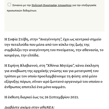
Συναινώ με την
Πολιτική Προστασίας Απορρήτου
για την επεξεργασία
προσωπικών δεδομένων.
Η Σοφία Στέβη, στην “Αναγέννηση”, έχει ως κεντρικό σημείο
την πεταλούδα που μέσα από τον κύκλο της ζωής της
συμβολίζει την αναγέννηση του πνεύματος, την αθανασία, το
κουράγιο, την ελπίδα.
Η Ειρήνη Βλαβιανού, στη “Χθόνια Μητέρα”, κάνει έκκληση
για αναβίωση της αρχαϊκής γνώσης και για μετατροπή του
τρόπου με τον οποίο προσλαμβάνουμε τη φύση: από μέσο
εξόρυξης πόρων, σ΄έναν ιερό ζωντανό οργανισμό του οποίου ο
άνθρωπος αποτελεί ένα μόνο κομμάτι.
Η έκθεση διαρκεί έως τις 26 Σεπτεμβρίου 2021.
Διαβάστε ακόμη στην αθηΝΕΑ: