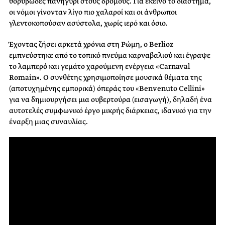
θορυβώδες πανηγύρι στους δρόμους. Για εκείνο το διάστημα,
οι νόμοι γίνονταν λίγο πιο χαλαροί και οι άνθρωποι
γλεντοκοπούσαν ασύστολα, χωρίς ιερό και όσιο.
Έχοντας ζήσει αρκετά χρόνια στη Ρώμη, ο Berlioz
εμπνεύστηκε από το τοπικό πνεύμα καρναβαλιού και έγραψε
το λαμπερό και γεμάτο χαρούμενη ενέργεια «Carnaval
Romain». Ο συνθέτης χρησιμοποίησε μουσικά θέματα της
(αποτυχημένης εμπορικά) όπεράς του «Benvenuto Cellini»
για να δημιουργήσει μια ουβερτούρα (εισαγωγή), δηλαδή ένα
αυτοτελές συμφωνικό έργο μικρής διάρκειας, ιδανικό για την
έναρξη μιας συναυλίας.