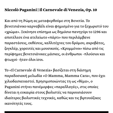
Niccol
ò
Paganini | Il Carnevale di Venezia, Op. 10
Και από τη Ρώμη ας μεταφερθούμε στη Βενετία. Το
βενετσιάνικο καρναβάλι είναι φημισμένο για το ξεχωριστό του
«χρώμα». Ξεκίνησε επίσημα ως δημόσιο πανηγύρι το 1296 και
αποτέλεσε ένα ατελείωτο «πάρτι» που περιλάμβανε
παραστάσεις, εκθέσεις, καλλιτέχνες του δρόμου, ακροβάτες,
ζογκλέρ, χορευτές και μουσικούς. «Κρυμμένοι» πίσω από τις
περίφημες βενετσιάνικες μάσκες, οι άνθρωποι –πλούσιοι και
φτωχοί– ήταν όλοι ίσοι.
To «Il Carnevale di Venezia» βασίζεται στη διάσημη
παραδοσιακή μελωδία «O Μamma, Μamma Cara», που έχει
χιλιοδασκευαστεί. Χρησιμοποιώντας τη ως «θέμα», ο
Paganini στήνει πανέμορφες «παραλλαγές», στις οποίες
δίνεται η ευκαιρία στους βιολιστές να παρουσιάσουν
ιδιαίτερες βιολιστικές τεχνικές, καθώς και τις βιρτουόζικες
ικανότητές τους.