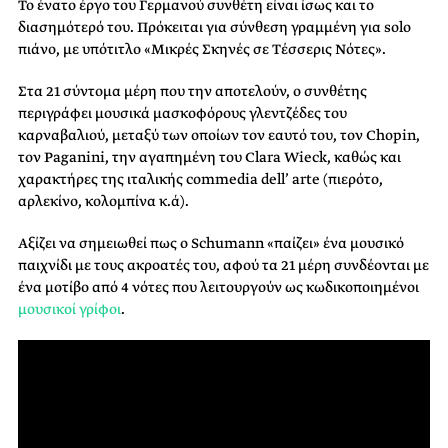
Το ένατο έργο του Γερμανού συνθέτη είναι ίσως και το
διασημότερό του. Πρόκειται για σύνθεση γραμμένη για solo
πιάνο, με υπότιτλο «Μικρές Σκηνές σε Τέσσερις Νότες».
Στα 21 σύντομα μέρη που την αποτελούν, ο συνθέτης
περιγράφει μουσικά μασκοφόρους γλεντζέδες του
καρναβαλιού, μεταξύ των οποίων τον εαυτό του, τον Chopin,
τον Paganini, την αγαπημένη του Clara Wieck, καθώς και
χαρακτήρες της ιταλικής commedia dell’ arte (πιερότο,
αρλεκίνο, κολομπίνα κ.ά).
Αξίζει να σημειωθεί πως ο Schumann «παίζει» ένα μουσικό
παιχνίδι με τους ακροατές του, αφού τα 21 μέρη συνδέονται με
ένα μοτίβο από 4 νότες που λειτουργούν ως κωδικοποιημένοι
μουσικοί γρίφοι
.