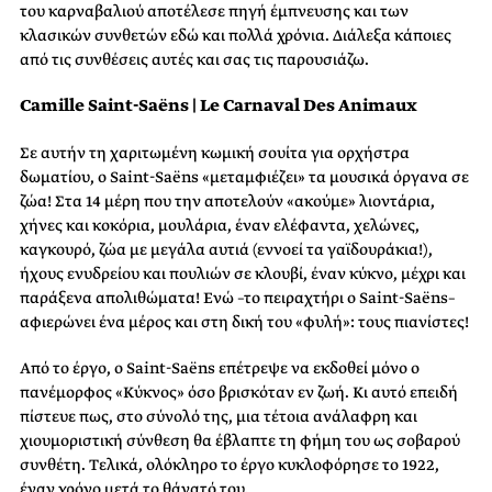
του καρναβαλιού αποτέλεσε πηγή έμπνευσης και των
κλασικών συνθετών εδώ και πολλά χρόνια. Διάλεξα κάποιες
από τις συνθέσεις αυτές και σας τις παρουσιάζω.
Camille Saint-Saëns | Le Carnaval Des Animaux
Σε αυτήν τη χαριτωμένη κωμική σουίτα για ορχήστρα
δωματίου, ο Saint-Saëns «μεταμφιέζει» τα μουσικά όργανα σε
ζώα! Στα 14 μέρη που την αποτελούν «ακούμε» λιοντάρια,
χήνες και κοκόρια, μουλάρια, έναν ελέφαντα, χελώνες,
καγκουρό, ζώα με μεγάλα αυτιά (εννοεί τα γαϊδουράκια!),
ήχους ενυδρείου και πουλιών σε κλουβί, έναν κύκνο, μέχρι και
παράξενα απολιθώματα! Ενώ –το πειραχτήρι ο Saint-Saëns–
αφιερώνει ένα μέρος και στη δική του «φυλή»: τους πιανίστες!
Από το έργο, ο Saint-Saëns επέτρεψε να εκδοθεί μόνο ο
πανέμορφος «Κύκνος» όσο βρισκόταν εν ζωή. Κι αυτό επειδή
πίστευε πως, στο σύνολό της, μια τέτοια ανάλαφρη και
χιουμοριστική σύνθεση θα έβλαπτε τη φήμη του ως σοβαρού
συνθέτη. Τελικά, ολόκληρο το έργο κυκλοφόρησε το 1922,
έναν χρόνο μετά το θάνατό του.