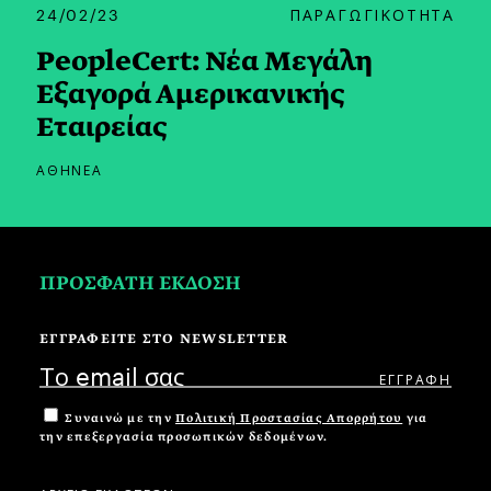
24/02/23
ΠΑΡΑΓΩΓΙΚΟΤΗΤΑ
PeopleCert: Νέα Μεγάλη
Εξαγορά Αμερικανικής
Εταιρείας
ΑΘΗΝΕΑ
ΠΡΟΣΦΑΤΗ ΕΚΔΟΣΗ
ΕΓΓΡΑΦΕΙΤΕ ΣΤΟ NEWSLETTER
Συναινώ με την
Πολιτική Προστασίας Απορρήτου
για
την επεξεργασία προσωπικών δεδομένων.