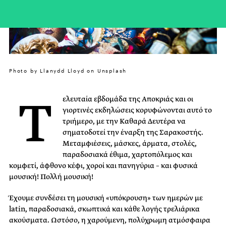
Photo by Llanydd Lloyd on Unsplash
Τ
ελευταία εβδομάδα της Αποκριάς και οι
γιορτινές εκδηλώσεις κορυφώνονται αυτό το
τριήμερο, με την Καθαρά Δευτέρα να
σηματοδοτεί την έναρξη της Σαρακοστής.
Μεταμφιέσεις, μάσκες, άρματα, στολές,
παραδοσιακά έθιμα, χαρτοπόλεμος και
κομφετί, άφθονο κέφι, χοροί και πανηγύρια – και φυσικά
μουσική! Πολλή μουσική!
Έχουμε συνδέσει τη μουσική «υπόκρουση» των ημερών με
latin, παραδοσιακά, σκωπτικά και κάθε λογής τρελιάρικα
ακούσματα. Ωστόσο, η χαρούμενη, πολύχρωμη ατμόσφαιρα