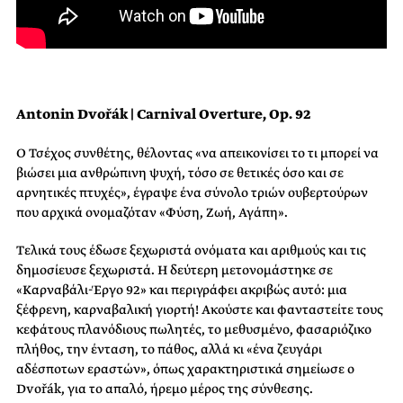
Antonin Dvo
řá
k | Carnival Overture, Op. 92
Ο Τσέχος συνθέτης, θέλοντας «να απεικονίσει το τι μπορεί να
βιώσει μια ανθρώπινη ψυχή, τόσο σε θετικές όσο και σε
αρνητικές πτυχές», έγραψε ένα σύνολο τριών ουβερτούρων
που αρχικά ονομαζόταν «Φύση, Ζωή, Αγάπη».
Τελικά τους έδωσε ξεχωριστά ονόματα και αριθμούς και τις
δημοσίευσε ξεχωριστά. Η δεύτερη μετονομάστηκε σε
«Καρναβάλι-Έργο 92» και περιγράφει ακριβώς αυτό: μια
ξέφρενη, καρναβαλική γιορτή! Ακούστε και φανταστείτε τους
κεφάτους πλανόδιους πωλητές, το μεθυσμένο, φασαριόζικο
πλήθος, την ένταση, το πάθος, αλλά κι «ένα ζευγάρι
αδέσποτων εραστών», όπως χαρακτηριστικά σημείωσε ο
Dvořák, για το απαλό, ήρεμο μέρος της σύνθεσης.