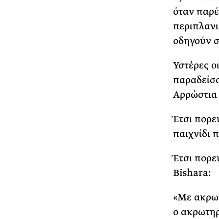
όταν παρέ
περιπλανι
οδηγούν σ
Υστέρες ο
παραδείσο
Αρρώστια 
Έτσι πορε
παιχνίδι 
Έτσι πορε
Bishara:
«Με ακρωτ
ο ακρωτηρ