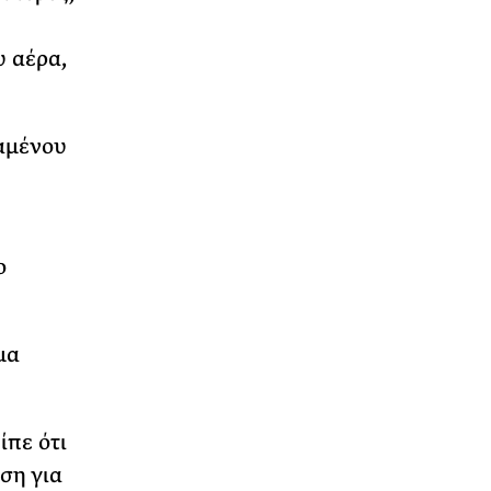
υ αέρα,
χαμένου
ο
μα
ίπε ότι
ση για