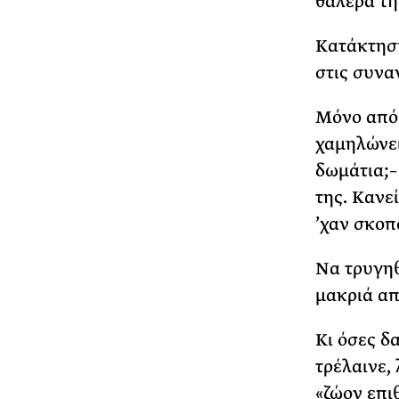
θαλερά τη
Κατάκτηση
στις συνα
Μόνο από 
χαμηλώνει
δωμάτια;–
της. Κανεί
’χαν σκοπό
Να τρυγηθ
μακριά απ
Κι όσες δ
τρέλαινε,
«ζώον επι