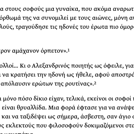
α στους σοφούς μια γυναίκα, που ακόμα αναρωτ
τόρθωμά της να συνομιλεί με τους αιώνες, μόνη α
λούς, τραγούδησε τις ηδονές του έρωτα πιο όμο
ρον αμάχανον όρπετον».
1
ολλοί… Κι ο Αλεξανδρινός ποιητής ως όφειλε, γιατ
 να κρατήσει την ηδονή ως ήθελε, αφού αποστ
 απόλαυσιν ερώτων της ρουτίνας».
2
μόνο πόσο δίκιο είχαν, τελικά, εκείνοι οι σοφοί
 είναι θρυαλλίδα. Μια φορά έφτασε για να ανάψε
 και να ταξιδέψει ως σήμερα, άσβεστη, σαν άγιο 
ς εκλεκτούς που φιλοσοφούν δοκιμαζόμενοι στ