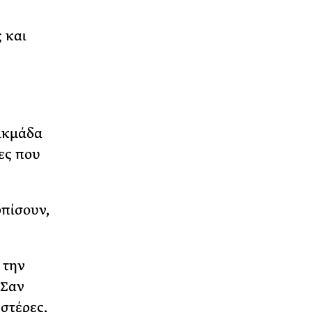
 και
 ικμάδα
νες που
ρπίσουν,
 την
 Σαν
υστέρες,