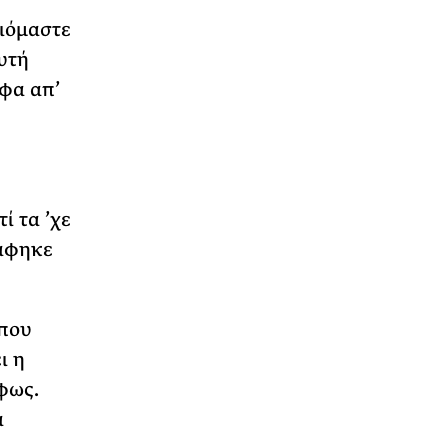
ιόμαστε
υτή
ρφα απ’
ί τα ’χε
ράφηκε
 που
ι η
φως.
α