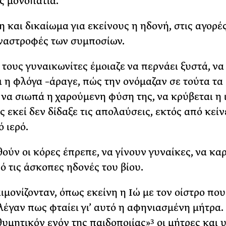
ς μονοπάτια.
 και δικαίωμα για εκείνους η ηδονή, στις αγορές
ναστροφές των συμποσίων.
τους γυναικωνίτες έμοιαζε να περνάει ξυστά, να
 η φλόγα –άραγε, πώς την ονόμαζαν σε τούτα τα
 να σιωπά η χαρούμενη φύση της, να κρύβεται η
ς εκεί δεν δίδαξε τις απολαύσεις, εκτός από κεί
 ιερό.
ούν οι κόρες έπρεπε, να γίνουν γυναίκες, να κα
ό τις άσκοπες ηδονές του βίου.
αιμονίζονταν, όπως εκείνη η Ιώ με τον οίστρο που
 λέγαν πως φταίει γι’ αυτό η αφηνιασμένη μήτρα.
θυμητικόν ενόν της παιδοποιίας»
οι μήτρες και 
3