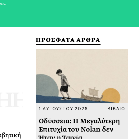
νων.
ΠΡΟΣΦΑΤΑ ΑΡΘΡΑ
ΚΟΙΝΩΝΙΑ
1 ΑΥΓΟΥΣΤΟΥ 2026
ΒΙΒΛΙΟ
31
υ
Οδύσσεια: Η Μεγαλύτερη
Το
 πριν
Επιτυχία του Nolan δεν
Φω
φαβητική
Ήταν η Ταινία
Ακ