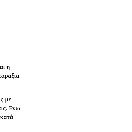
αι η
ταραξία
ς με
εις. Ενώ
 κατά