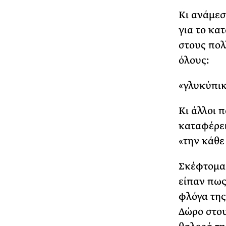
Κι ανάμεσ
για το κα
στους πολ
όλους:
«γλυκύπικ
Κι άλλοι π
καταφέρει
«την κάθε
Σκέφτομαι 
είπαν πως
φλόγα της
Δώρο στου