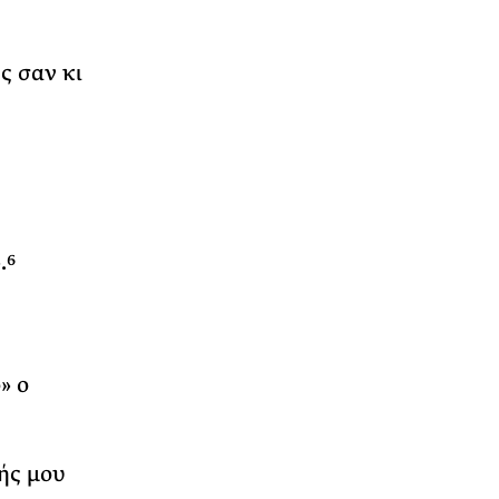
ς σαν κι
.
6
» ο
ής μου