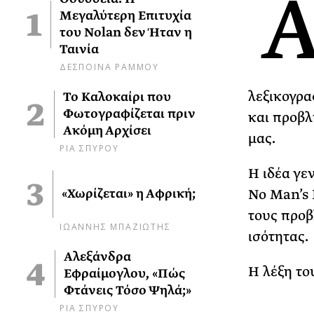
Μεγαλύτερη Επιτυχία
του Nolan δεν Ήταν η
Ταινία
ΔΕΣΠΟΙΝΑ ΡΑΜΜΟΥ
λεξικογρα
Το Καλοκαίρι που
Φωτογραφίζεται πριν
και προβλ
Ακόμη Αρχίσει
μας.
ΡΙΑ ΣΠΥΡΟΥ
Η ιδέα γε
«Χωρίζεται» η Αφρική;
Νο Man’s 
τους προβ
ΙΩΑΝΝΗΣ ΜΠΑΖΙΩΤΗΣ
ισότητας.
Αλεξάνδρα
Η λέξη το
Εφραίμογλου, «Πώς
Φτάνεις Τόσο Ψηλά;»
ΡΙΑ ΣΠΥΡΟΥ